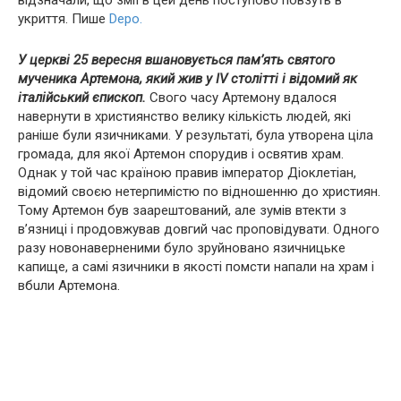
відзначали, що змiї в цей день поступово повзуть в
укриття. Пише
Depo.
У церкві 25 вересня вшановується пам’ять святого
мученика Артемона, який жив у IV столітті і відомий як
італійський єпископ.
Свого часу Артемону вдалося
навернути в християнство велику кількість людей, які
раніше були язичниками. У результаті, була утворена ціла
громада, для якої Артемон спорудив і освятив храм.
Однак у той час країною правив імператор Діоклетіан,
відомий своєю нетерпимістю по відношенню до християн.
Тому Артемон був заарештований, але зумів втекти з
в’язниці і продовжував довгий час проповідувати. Одного
разу новонаверненими було зруйновано язичницьке
капище, а самі язичники в якості помсти напали на храм і
вбuли Артемона.