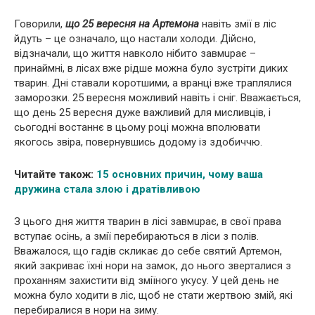
Говорили,
що 25 вересня на Артемона
навіть змiї в ліс
йдуть – це означало, що настали холоди. Дійсно,
відзначали, що життя навколо нібито завмuрає –
принаймні, в лісах вже рідше можна було зустріти диких
тварин. Дні ставали коротшими, а вранці вже траплялися
заморозки. 25 вересня можливий навіть і сніг. Вважається,
що день 25 вересня дуже важливий для мисливців, і
сьогодні востаннє в цьому році можна вполювати
якогось звіра, повернувшись додому із здобиччю.
Читайте також:
15 основних причин, чому ваша
дружина стала злою і дратівливою
З цього дня життя тварин в лісі завмuрає, в свої права
вступає осінь, а змії перебираються в ліси з полів.
Вважалося, що гадiв скликає до себе святий Артемон,
який закриває їхні нори на замок, до нього зверталися з
проханням захистити від зміїного укусу. У цей день не
можна було ходити в ліс, щоб не стати жеpтвою змій, які
перебиралися в нори на зиму.