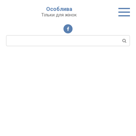
Перейти
Особлива
до
Тільки для жінок
вмісту
Пошук: