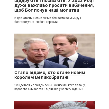
щедрують і посівають. У 2023 Році
дуже важливо просити вибачення,
щоб Бог почув наші молитви
В цей Старий Новий рік ми бажаємо всім миру і
благополуччя, любові і правди,
Новини
0
Стало відомо, хто стане новим
королем Великобританії
Як йдеться у повідомленні Букінгемського палацу,
королева Єлизавета ІІ відійшла у засвіти вдень 8