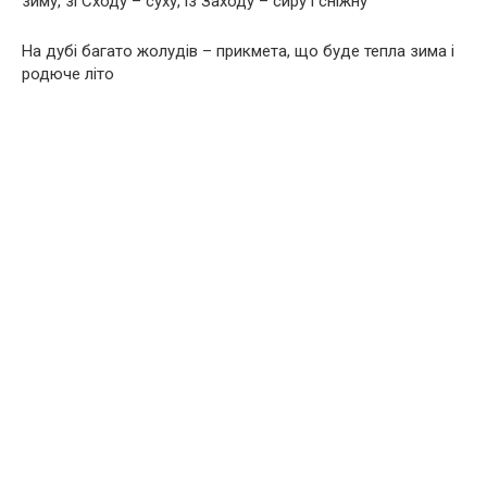
зиму, зі Сходу – суху, із Заходу – сиру і сніжну
На дубі багато жолудів – прикмета, що буде тепла зима і
родюче літо