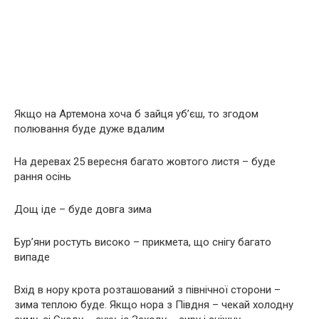
Якщо на Артемона хоча б зайця yб’єш, то згодом
полювання буде дуже вдалим
На деревах 25 вересня багато жовтого листя – буде
рання осінь
Дощ іде – буде довга зима
Бур’яни ростуть високо – прикмета, що снігу багато
випаде
Вхід в нору крота розташований з північної сторони –
зима теплою буде. Якщо нора з Півдня – чекай холодну