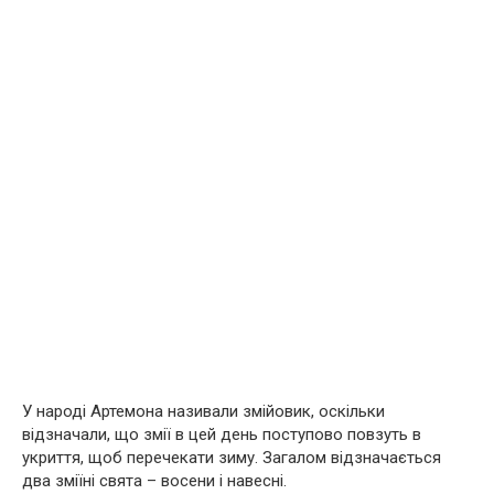
У народі Артемона називали змiйовик, оскільки
відзначали, що змiї в цей день поступово повзуть в
укриття, щоб перечекати зиму. Загалом відзначається
два зміїні свята – восени і навесні.