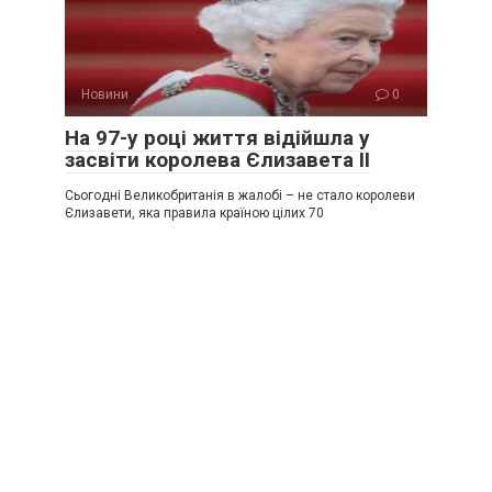
Новини
0
На 97-у році життя відійшла у
засвіти королева Єлизавета ІІ
Сьогодні Великобританія в жалобі – не стало королеви
Єлизавети, яка правила країною цілих 70