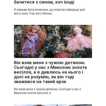
бачитися з сином, хоч іноді
Я завжди була впевнена, що знаю як найкраще для
мого сина. Ігор, його батько,
Гороскоп
0
Він взяв мене з чужою дитиною.
Сьогодні у нас з Миколою золоте
весілля, а я дивлюсь на нього і
досі не розумію, як він тоді
зважився на такий крок
Він взяв мене з чужою дитиною. Сьогодні у нас з
Миколою золоте весілля, а