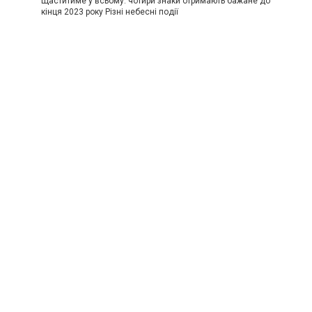
Щаститиме у всьому: чотири знаки отримають бажане до
кінця 2023 року Різні небесні події