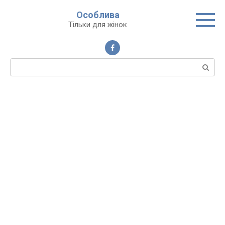
Перейти
Особлива
до
Тільки для жінок
вмісту
Пошук: