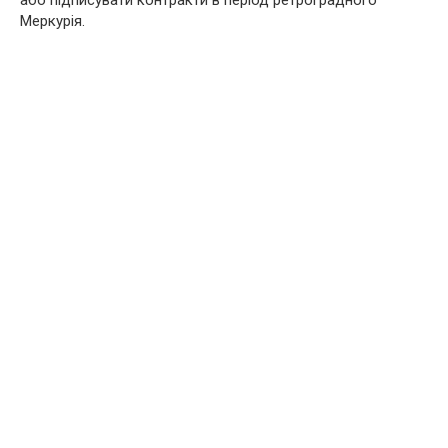
або підписувати контракти в період ретроградного
Меркурія.