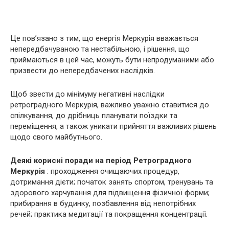
Це пов’язано з тим, що енергія Меркурія вважається
непередбачуваною та нестабільною, і рішення, що
приймаються в цей час, можуть бути непродуманими або
призвести до непередбачених наслідків.
Щоб звести до мінімуму негативні наслідки
ретроградного Меркурія, важливо уважно ставитися до
спілкування, до дрібниць планувати поїздки та
переміщення, а також уникати прийняття важливих рішень
щодо свого майбутнього.
Деякі корисні поради на період Ретроградного
Меркурія
: проходження очищаючих процедур,
дотримання дієти; початок занять спортом, тренувань та
здорового харчування для підвищення фізичної форми;
прибирання в будинку, позбавлення від непотрібних
речей; практика медитації та покращення концентрації.