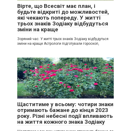
Вірте, що Всесвіт має план, і
будьте відкриті до можливостей,
які чекають попереду. У житті
трьох знаків Зодіаку відбудуться
зміни на краще
Зоряний час. У житті трьох знаків Зодіаку відбудуться
зміни на краще Астрологи підготували гороскоп,
Гороскоп
0
Щаститиме у всьому: чотири знаки
отримають бажане до кінця 2023
року. Різні небесні події впливають
на життя кожного знака Зодіаку