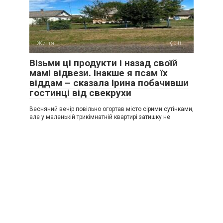
Життя
0
Візьми ці продукти і назад своїй
мамі відвези. Інакше я псам їх
віддам – сказала Ірина побачивши
гостинці від свекрухи
Весняний вечір повільно огортав місто сірими сутінками,
але у маленькій трикімнатній квартирі затишку не