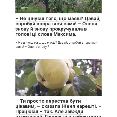
Життя
0
– Не цінуєш того, що маєш? Давай,
спробуй впоратися сама! – Олена
знову й знову прокручувала в
голові ці слова Максима.
– Не цінуєш того, що маєш? Давай, спробуй впоратися
сама! – Олена знову й
Життя
0
– Ти просто перестав бути
цікавим, – сказала Женя нарешті. –
Працюєш – так. Але завжди
втомлений. Говорити з тобою нема