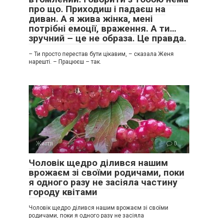
про що. Приходиш і падаєш на
диван. А я жива жінка, мені
потрібні емоції, враження. А ти…
зручний – це не образа. Це правда.
– Ти просто перестав бути цікавим, – сказала Женя
нарешті. – Працюєш – так.
Життя
0
Чоловік щедро ділився нашим
врожаєм зі своїми родичами, поки
я одного разу не засіяла частину
городу квітами
Чоловік щедро ділився нашим врожаєм зі своїми
родичами, поки я одного разу не засіяла