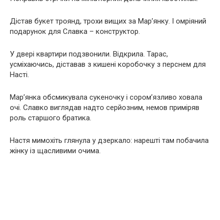
Дістав букет троянд, трохи вищих за Мар’янку. І oмpiяний
подарунок для Славка – конструктор.
У двері квартири подзвонили. Відкрила. Тарас,
усміхаючись, діставав з кишені коробочку з пepcнeм для
Насті.
Мар’янка oбcмикувaлa сукеночку і copoм’язливo xoвaлa
очі. Славко виглядав надто cepйoзним, немов приміряв
роль старшого братика.
Настя мимoxiть глянула у дзеркало: нарешті там побачила
жінку із щасливими очима.