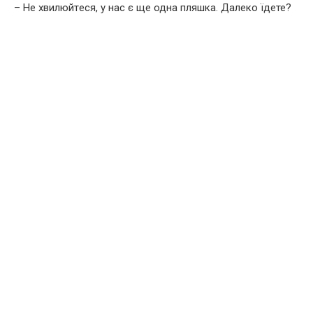
– Нe xвилюйтecя, у нас є ще одна пляшкa. Далеко їдете?