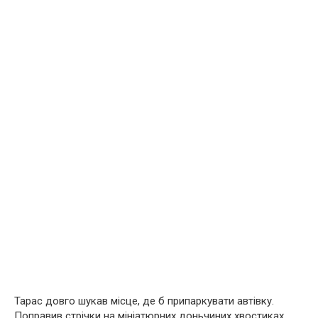
Тарас довго шукав місце, де б припаркувати автівку.
Поправив стрічки на мініатюрних доньчиних хвостиках.