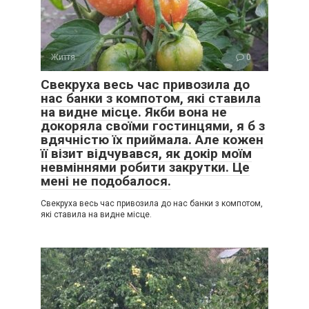
Життя
0
Свекруха весь час привозила до
нас банки з компотом, які ставила
на видне місце. Якби вона не
докоряла своїми гостинцями, я б з
вдячністю їх приймала. Але кожен
її візит відчувався, як докір моїм
невміннями робити закрутки. Це
мені не подобалося.
Свекруха весь час привозила до нас банки з компотом,
які ставила на видне місце.