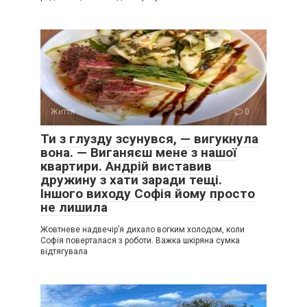
Життя
0
Ти з глузду зсунувся, — вигукнула
вона. — Виганяєш мене з нашої
квартири. Андрій виставив
дружину з хати заради тещі.
Іншого виходу Софія йому просто
не лишила
Жовтневе надвечір’я дихало вогким холодом, коли
Софія поверталася з роботи. Важка шкіряна сумка
відтягувала