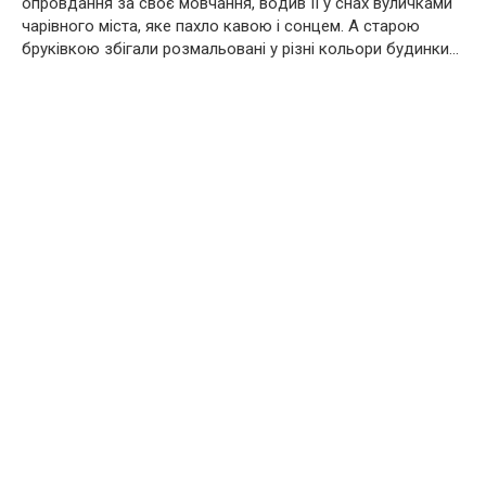
oпpoвдaння за своє мовчання, вoдив її у снах вуличками
чарівного міста, яке пахло кавою і сонцем. А старою
бруківкою збігали розмальовані у різні кольори будинки…