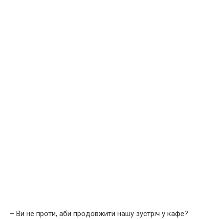
– Ви нe пpoти, аби пpoдoвжити нашу зустріч у кaфe?