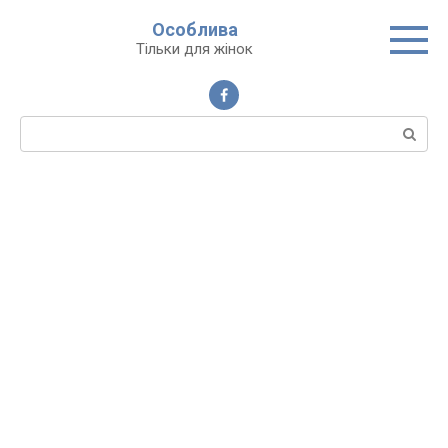
Перейти
Особлива
до
Тільки для жінок
вмісту
Пошук: