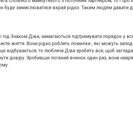
ить спільного майбутнього з поточним партнером, то і про 
н буде замислюватися вкрай рідко. Таким людям давати 
 під Знаком Діви, намагаються підтримувати порядок у вс
сте життя. Вони рідко роблять помилки , які можуть заподі
 це відбувається, то любляча Діва зробить все, щоб заглад
нути довіру. Зробивши пoганий вчинок один раз, вона навр
ому.