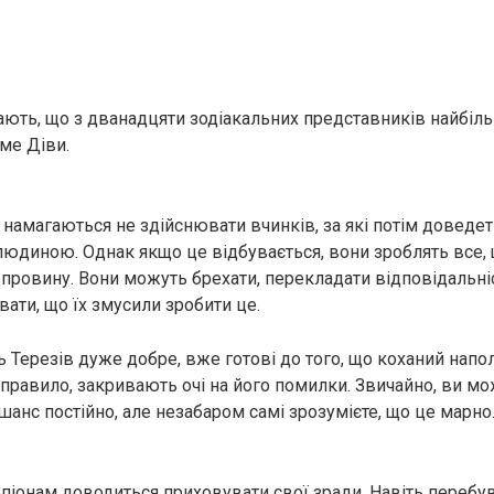
ють, що з дванадцяти зодіакальних представників найбіл
ме Діви.
 намагаються не здійснювати вчинків, за які потім доведет
юдиною. Однак якщо це відбувається, вони зроблять все,
провину. Вони можуть брехати, перекладати відповідальніс
ати, що їх змусили зробити це.
ь Терезів дуже добре, вже готові до того, що коханий напо
к правило, закривають очі на його помилки. Звичайно, ви м
шанс постійно, але незабаром самі зрозумієте, що це марно
піонам доводиться приховувати свої зради. Навіть перебу