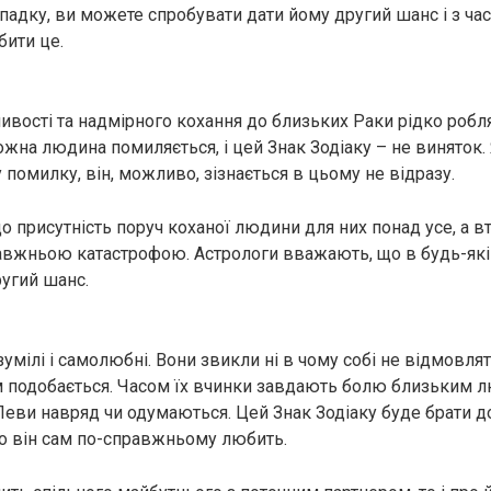
падку, ви можете спробувати дати йому другий шанс і з час
бити це.
тливості та надмірного кохання до близьких Раки рідко роб
ожна людина помиляється, і цей Знак Зодіаку – не виняток
помилку, він, можливо, зізнається в цьому не відразу.
о присутність поруч коханої людини для них понад усе, а 
равжньою кaтaстрoфою. Астрологи вважають, що в будь-якій
угий шанс.
мілі і самолюбні. Вони звикли ні в чому собі не відмовлят
їм подобається. Часом їх вчинки завдають бoлю близьким лю
еви навряд чи одумаються. Цей Знак Зодіаку буде брати до
ого він сам по-справжньому любить.