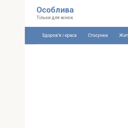
Перейти
Особлива
до
вмісту
Тільки для жінок
Здоров’я і краса
Стосунки
Жит