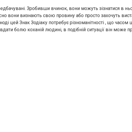
дбачувані. Зробивши вчинок, вони можуть зізнатися в ньо
йсно вони визнають свою провину або просто захочуть вист
Іноді цей Знак Зодіаку потребує різноманітності , що часом 
авдати бoлю коханій людині, в подібній ситуації він може 