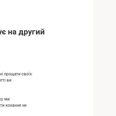
ує на другий
ні прощати своїх
тті ви
ку ми
ати кохання не