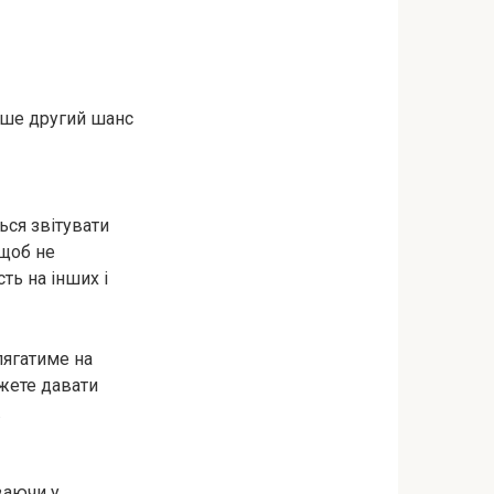
ьше другий шанс
ься звітувати
 щоб не
ть на інших і
лягатиме на
ожете давати
.
ваючи у