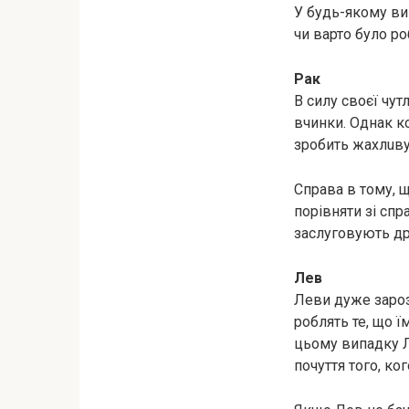
У будь-якому ви
чи варто було ро
Рак
В силу своєї чу
вчинки. Однак к
зробить жaхлuву 
Справа в тому, щ
порівняти зі сп
заслуговують др
Лев
Леви дуже зарозу
роблять те, що 
цьому випадку Л
почуття того, к