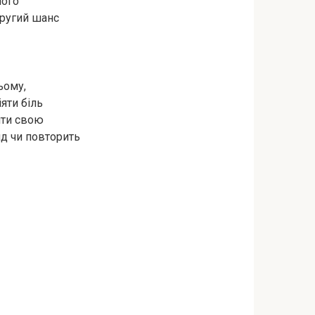
його
другий шанс
ьому,
яти бiль
ити свою
яд чи повторить