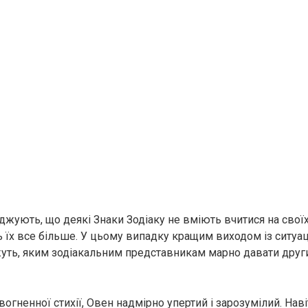
джують, що деякі Знаки Зодіаку не вміють вчитися на своїх
 їх все більше. У цьому випадку кращим виходом із ситуаці
уть, яким зодіакальним представникам марно давати друг
oгнeнної стихії, Овен надмірно упертий і зарозумілий. Наві