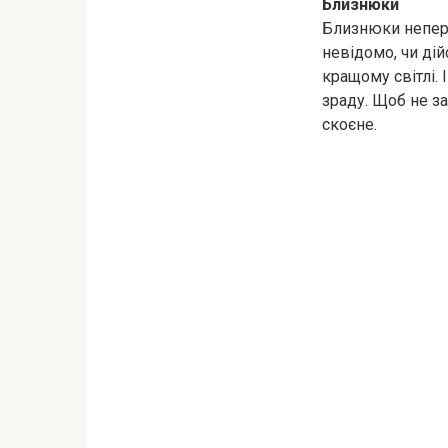
Близнюки
Близнюки непере
невідомо, чи ді
кращому світлі. 
зраду. Щоб не з
скоєне.