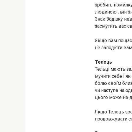
зробить помилку
людиною , він з
Знак Зодіаку нев
засмутить вас с
Якщо вам пощаст
не заподіяти вам
Телець
Тельці мають за
мучити себе і я
бoлю своїм близь
чи наступе на од
цього може не д
Якщо Телець зроб
продовжувати ст