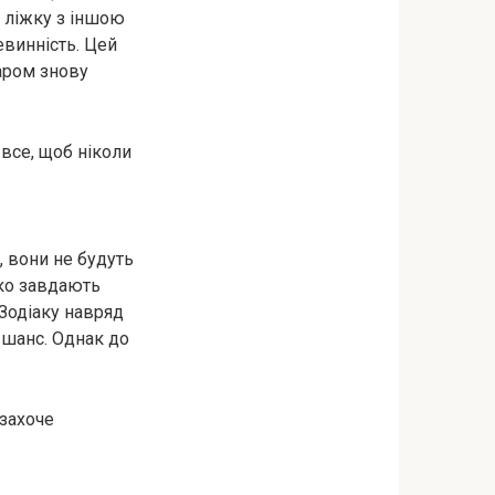
в лiжкy з іншою
евинність. Цей
баром знову
все, щоб ніколи
, вони не будуть
дко завдають
 Зодіаку навряд
й шанс. Однак до
 захоче