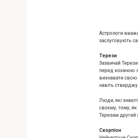
Астрологи вважа
заслуговують са
Терези
Зазвичай Терези
перед коханою л
визнавати свою 
навіть стверджув
Люди, які знают
своєму, тому, я
Терезам другий 
Скорпіон
Найчастіше Скор