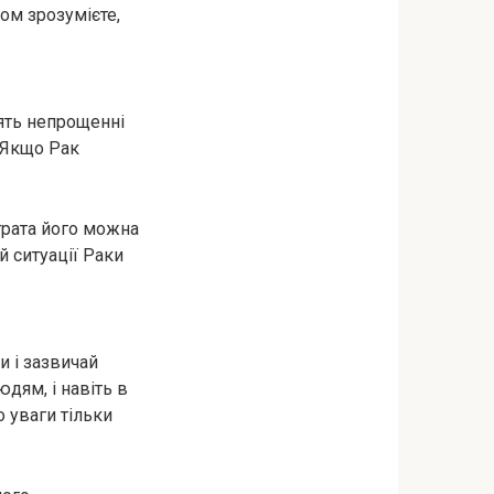
ом зрозумієте,
лять непрощенні
. Якщо Рак
втрата його можна
 ситуації Раки
и і зазвичай
дям, і навіть в
 уваги тільки