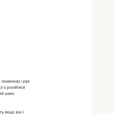
 помилках і раз
ї є розійтися
ий шанс.
ть якщо він і