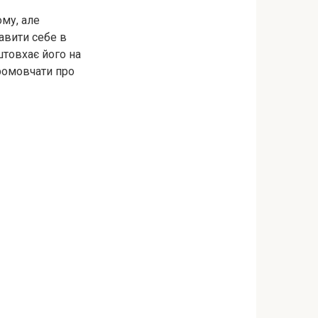
му, але
авити себе в
штовхає його на
промовчати про