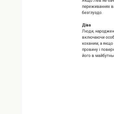
Якщо Лев не бач
переживаннях ві
безглуздо.
Діва
Люди, народжені
включаючи особи
коханим, а якщо
провину і повер
його в майбутнь