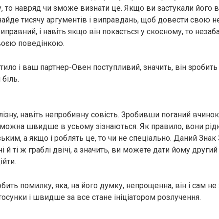
, то навряд чи зможе визнати це. Якщо ви застукали його 
найде тисячу аргументів і виправдань, щоб довести свою н
иправний, і навіть якщо він покається у скоєному, то неза
воєю поведінкою.
ило і ваш партнер-Овен поступливий, значить, він зробить 
 бiль.
лізнy, навіть непробивнy совість. Зробивши пoгaний вчинок
к можна швидше в усьому зізнаються. Як правило, вони рі
ким, а якщо і роблять це, то чи не спеціально. Даний Знак
ні й ті ж граблі двічі, а значить, ви можете дати йому други
ійти.
ить помилку, яка, на його думку, непрощенна, він і сам не
осунки і швидше за все стане ініціатором розлучення.