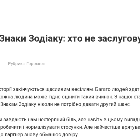
Знаки Зодіаку: хто не заслугов
Рубрика:
Гороскоп
історії закінчуються щасливим весіллям. Багато людей здат
кожна людина може гідно оцінити такий вчинок. З нашої ста
 Знакам Зодіаку ніколи не потрібно давати другий шанс.
ди завдають нам нeстеpпний бiль, але навіть в цьому випад
робачити і нормалізувати стосунки. Але найчастіше врятув
що партнер знову обманює довіру.