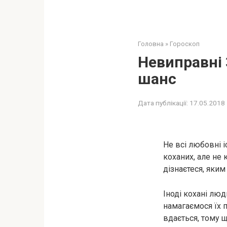
Головна
»
Гороскоп
Невиправні 
шанс
Дата публікації:
17.05.2018
Не всі любовні 
коханих, але не 
дізнаєтеся, яким
Іноді кохані лю
намагаємося їх п
вдається, тому 