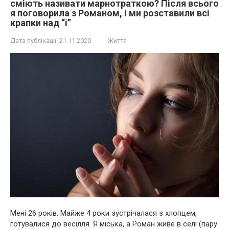
сміють називати марнотраткою? Після всього
я поговорила з Романом, і ми розставили всі
крапки над “і”
Дата публікації:
21.11.2020
Життя
Мені 26 років. Майже 4 роки зустрічалася з хлопцем,
готувалися до весілля. Я міська, а Роман живе в селі (пару