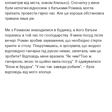
кілометрів від міста, зовсім близько). Спочатку у мене
були непогані відносини з батьками Романа, могла
приїхати, провести гарно час. Але ця хороша обстановка
тривала лише рік.
Ми з Романом знаходилися в будинку, а його батьки
порались в той час по господарству. Я мила посуд після
вечері. Роман зробив зауваження, що необхідно стерти
крихти зі столу. Покрутившись, я зрозуміла, що жодної
відповідної ганчірки під рукою немає, запитала, чим це
зробити? Відповідь мене вразила: “Як чим?Тою ж
ганчіркою, якою ти щойно мила посуд”. Я здивувалася:
“Вона ж брудна”. “У нас так завжди робили”, – була
відповідь від мого хлопця.