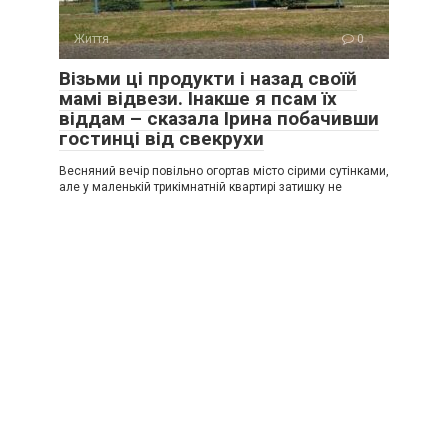
Життя
0
Візьми ці продукти і назад своїй
мамі відвези. Інакше я псам їх
віддам – сказала Ірина побачивши
гостинці від свекрухи
Весняний вечір повільно огортав місто сірими сутінками,
але у маленькій трикімнатній квартирі затишку не