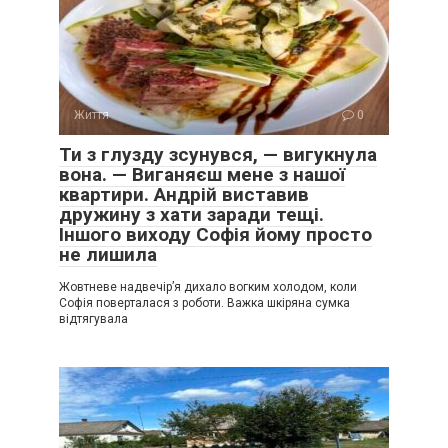
Життя
0
Ти з глузду зсунувся, — вигукнула
вона. — Виганяєш мене з нашої
квартири. Андрій виставив
дружину з хати заради тещі.
Іншого виходу Софія йому просто
не лишила
Жовтневе надвечір’я дихало вогким холодом, коли
Софія поверталася з роботи. Важка шкіряна сумка
відтягувала