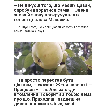
– Не цінуєш того, що маєш? Давай,
спробуй впоратися сама! – Олена
знову й знову прокручувала в
голові ці слова Максима.
– Не цінуєш того, що маєш? Давай, спробуй впоратися
сама! – Олена знову й
Життя
0
– Ти просто перестав бути
цікавим, – сказала Женя нарешті. –
Працюєш – так. Але завжди
втомлений. Говорити з тобою нема
про що. Приходиш і падаєш на
диван. А я жива жінка, мені