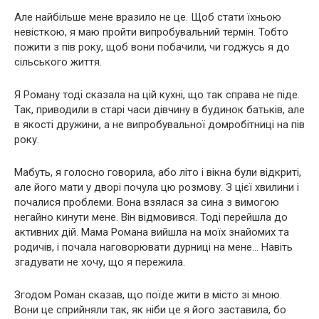
Але найбільше мене вразило не це. Щоб стати їхньою
невісткою, я маю пройти випробувальний термін. Тобто
пожити з пів року, щоб вони побачили, чи годжусь я до
сільського життя.
Я Роману тоді сказала на цій кухні, що так справа не піде.
Так, приводили в старі часи дівчину в будинок батьків, але
в якості дружини, а не випробувальної домробітниці на пів
року.
Мабуть, я голосно говорила, або літо і вікна були відкриті,
але його мати у дворі почула цю розмову. З цієї хвилини і
почалися проблеми. Вона взялася за сина з вимогою
негайно кинути мене. Він відмовився. Тоді перейшла до
активних дій. Мама Романа вийшла на моїх знайомих та
родичів, і почала наговорювати дурниці на мене… Навіть
згадувати не хочу, що я пережила.
Згодом Роман сказав, що поїде жити в місто зі мною.
Вони це сприйняли так, як ніби це я його заставила, бо