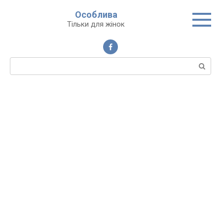
Перейти
Особлива
до
Тільки для жінок
вмісту
Пошук: