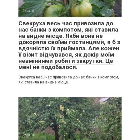
Життя
0
Свекруха весь час привозила до
нас банки з компотом, які ставила
на видне місце. Якби вона не
докоряла своїми гостинцями, я б з
вдячністю їх приймала. Але кожен
її візит відчувався, як докір моїм
невміннями робити закрутки. Це
мені не подобалося.
Свекруха весь час привозила до нас банки з компотом,
які ставила на видне місце.
Життя
0