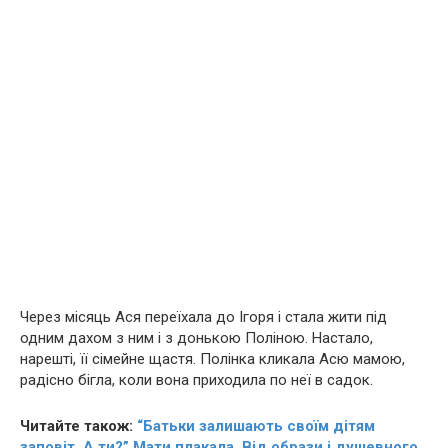
Через місяць Ася переїхала до Ігоря і стала жити під
одним дахом з ним і з донькою Поліною. Настало,
нарешті, її сімейне щастя. Полінка кликала Асю мамою,
радісно бігла, коли вона приходила по неї в садок.
Читайте також:
“Батьки залишають своїм дітям
заповіт. А ти?” Мати плакала. Від образи і дyшeвного