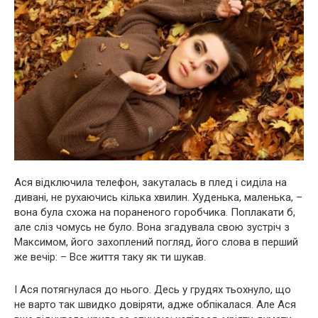
Ася відключила телефон, закуталась в плед і сиділа на
дивані, не рухаючись кілька хвилин. Худенька, маленька, –
вона була схожа на поpaненого горобчика. Поплакати б,
але сліз чомусь не було. Вона згадувала свою зустріч з
Максимом, його захоплений погляд, його слова в перший
же вечір: – Все життя таку як ти шукав.
І Ася потягнулася до нього. Десь у гpyдях тьохнуло, що
не варто так швидко довіряти, адже обпікалася. Але Ася