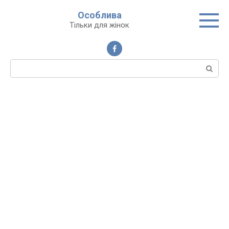
Перейти
Особлива
до
Тільки для жінок
вмісту
Пошук: