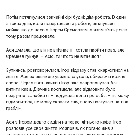
Потім потягнулися звичайні сірі будні: дім-робота. В один
з таких днів, коли поверталася з роботи, зіткнулася
майже ніс до носа з Ігорем Єремеєвим, з яким п’ять років
тому разом працювала.
Ася думала, що він не впізнає її і хотіла пройти повз, але
Єремеєв гукнув: – Асю, ти чтого не вітаєшся?
Зупинись, розговорилися, Ігор відразу став скаржитися на
життя. Ася за звичкою уважно слухала, вбираючи кожне
слово. Через п’ять хвилин Ігор вже запропонував Асі
випити кави. Дівчина поспішала, але відмовити було
незручно: «Слабка я, – подумала вона про себе, – не можу
відмовитися, не можу сказати «ні», знову наступаю на ті ж
граблі».
Ася з Ігорем довго сиділи на терасі літнього кафе. Ігор
розповів усе своє життя. Розповів, як погано жив з
дружиною, як шукав її по подружкам, приводив додому,