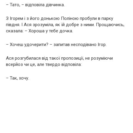
– Тато, – відповіла дівчинка.
З Ігорем і з його донькою Поліною пробули в парку
півдня. І Ася зрозуміла, як їй добре з ними. Прощаючись,
сказала: – Хороша у тебе дочка.
– Хочеш удочерити? – запитав несподівано Ігор.
Ася розгубилася від такої пропозиції, не розуміючи
всерйоз чи це, але твердо відповіла:
– Так, хочу.