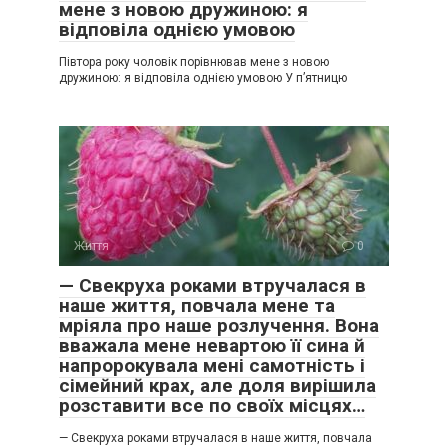
мене з новою дружиною: я
відповіла однією умовою
Півтора року чоловік порівнював мене з новою
дружиною: я відповіла однією умовою У п’ятницю
Життя
0
— Свекруха роками втручалася в
наше життя, повчала мене та
мріяла про наше розлучення. Вона
вважала мене невартою її сина й
напророкувала мені самотність і
сімейний крах, але доля вирішила
розставити все по своїх місцях…
— Свекруха роками втручалася в наше життя, повчала