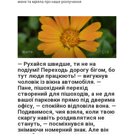
мене та мріяла про наше розлучення.
Життя
0
— Рухайся швидше, ти не на
подіумі! Переходь дорогу бігом, бо
тут люди працюють! — вигукнув
чоловік із вікна автомобіля. —
Пане, пішохідний перехід
створений для пішоходів, а не для
вашої парковки прямо під дверима
офісу, — спокійно відповіла вона. —
Подивимося, чия взяла, коли твою
скаргу навіть роздивлятися не
стануть, — посміхнувся він,
знімаючи номерний знак. Але він