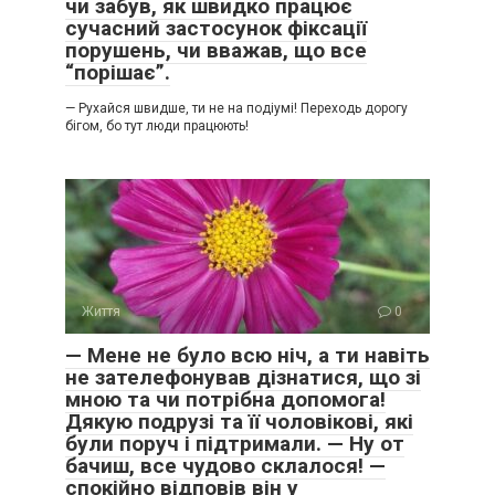
чи забув, як швидко працює
сучасний застосунок фіксації
порушень, чи вважав, що все
“порішає”.
— Рухайся швидше, ти не на подіумі! Переходь дорогу
бігом, бо тут люди працюють!
Життя
0
— Мене не було всю ніч, а ти навіть
не зателефонував дізнатися, що зі
мною та чи потрібна допомога!
Дякую подрузі та її чоловікові, які
були поруч і підтримали. — Ну от
бачиш, все чудово склалося! —
спокійно відповів він у