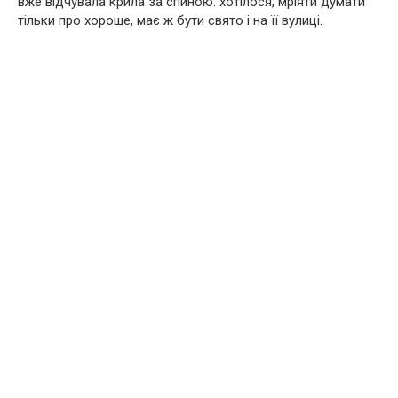
вже відчувала крила за спиною: хотілося, мріяти думати
тільки про хороше, має ж бути свято і на її вулиці.