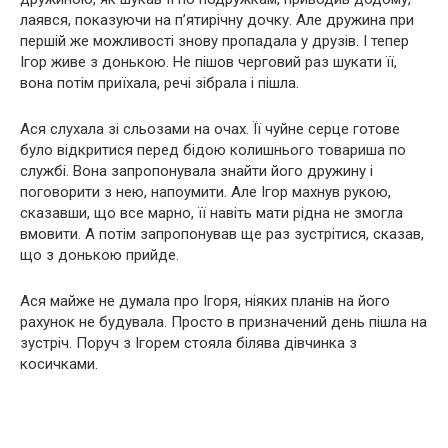
лаявся, показуючи на п’ятирічну дочку. Але дружина при
першій же можливості знову пропадала у друзів. І тепер
Ігор живе з донькою. Не пішов черговий раз шукати її,
вона потім приїхала, речі зібрала і пішла.
Ася слухала зі сльозами на очах. Її чуйне серце готове
було відкритися перед бідою колишнього товариша по
службі. Вона запропонувала знайти його дружину і
поговорити з нею, напоумити. Але Ігор махнув рукою,
сказавши, що все марно, її навіть мати рідна не змогла
вмовити. А потім запропонував ще раз зустрітися, сказав,
що з донькою прийде.
Ася майже не думала про Ігоря, ніяких планів на його
рахунок не будувала. Просто в призначений день пішла на
зустріч. Поруч з Ігорем стояла білява дівчинка з
косичками.