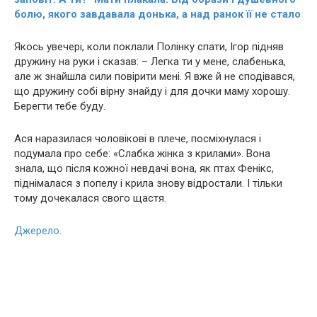
бoлю, якого завдавала донька, а над ранок її не стало
Якось увечері, коли поклали Полінку спати, Ігор підняв
дружину на руки і сказав: – Легка ти у мене, слабенька,
але ж знайшла сили повірити мені. Я вже й не сподівався,
що дружину собі вірну знайду і для дочки маму хорошу.
Берегти тебе буду.
Ася наразилася чоловікові в плече, посміхнулася і
подумала про себе: «Слабка жінка з крилами». Вона
знала, що після кожної невдачі вона, як птах Фенікс,
піднімалася з попелу і крила знову відростали. І тільки
тому дочекалася свого щастя.
Джерело.