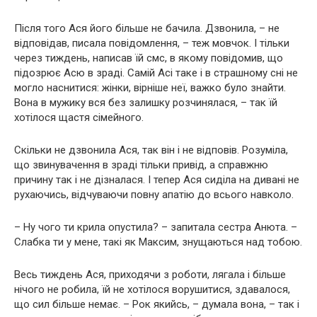
Після того Ася його більше не бачила. Дзвонила, – не
відповідав, писала повідомлення, – теж мовчок. І тільки
через тиждень, написав їй смс, в якому повідомив, що
підозрює Асю в зраді. Самій Асі таке і в страшному сні не
могло наснитися: жінки, вірніше неї, важко було знайти.
Вона в мужику вся без залишку розчинялася, – так їй
хотілося щастя сімейного.
Скільки не дзвонила Ася, так він і не відповів. Розуміла,
що звинувачення в зраді тільки привід, а справжню
причину так і не дізналася. І тепер Ася сиділа на дивані не
рухаючись, відчуваючи повну апатію до всього навколо.
– Ну чого ти крила опустила? – запитала сестра Анюта. –
Слабка ти у мене, такі як Максим, знущаються над тобою.
Весь тиждень Ася, приходячи з роботи, лягала і більше
нічого не робила, їй не хотілося ворушитися, здавалося,
що сил більше немає. – Рок якийсь, – думала вона, – так і