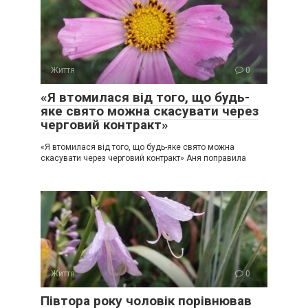
Життя
0
«Я втомилася від того, що будь-
яке свято можна скасувати через
черговий контракт»
«Я втомилася від того, що будь-яке свято можна
скасувати через черговий контракт» Аня поправила
Життя
0
Півтора року чоловік порівнював