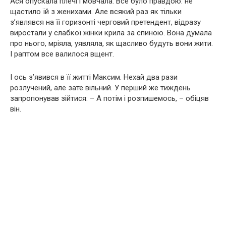
Ася опускала плечі і мовчала. Все було правдою: не
щастило їй з женихами. Але всякий раз як тільки
з’являвся на її горизонті черговий претендент, відразу
виростали у слабкої жінки крила за спиною. Вона думала
про нього, мріяла, уявляла, як щасливо будуть вони жити.
І раптом все валилося вщент.
І ось з’явився в її житті Максим. Нехай два рази
розлучений, але зате вільний. У перший же тиждень
запропонував зійтися: – А потім і розпишемось, – обіцяв
він.