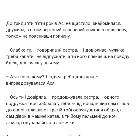
До тридцяти п’яти років Асі не щастило: знайомилася,
дружила, а потім черговий наречений зникав з поля зору,
толком не пояснивши причину.
– Слабка ти, – говорила їй сестра, – і довірлива; мужика
треба хапати і не відпускати, а ти його плекаєш, на поводу
йдеш, довіряєш у всьому.
– А як по-іншому? Людям треба довіряти, –
виправдовувалася Ася.
– Ось ти і довіряла, – продовжувала сестра, – одного
подружка твоя забрала у тебе з-під носа, інший сам пішов
до своєї колишньої; третій тобі одружуватися обіцяв, а
сам дівок в машині катав, а ти йому пельмені до ночі
ліпила, годувала його з ложечки.