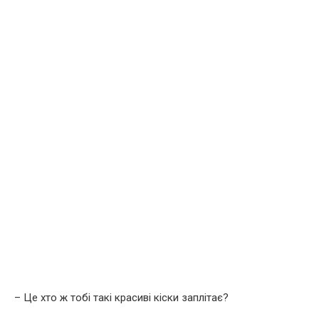
– Це хто ж тобі такі красиві кіски заплітає?