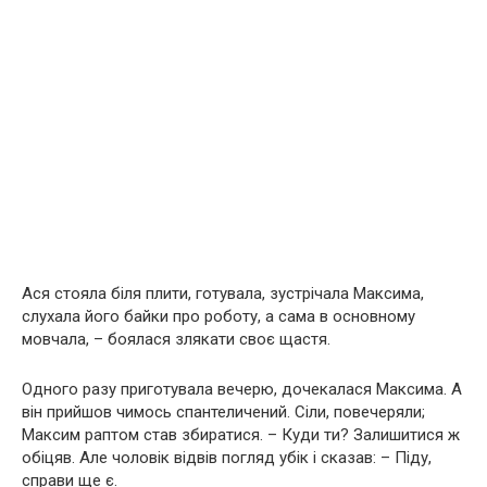
Ася стояла біля плити, готувала, зустрічала Максима,
слухала його байки про роботу, а сама в основному
мовчала, – боялася злякати своє щастя.
Одного разу приготувала вечерю, дочекалася Максима. А
він прийшов чимось спантеличений. Сіли, повечеряли;
Максим раптом став збиратися. – Куди ти? Залишитися ж
обіцяв. Але чоловік відвів погляд убік і сказав: – Піду,
справи ще є.