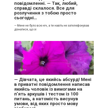
повідомленні. — Так, любий,
справді склалося. Все для
розлучення з тобою просто
сьогодні…
— Мене не було всю ніч, а ти навіть не зателефонував
дізнатися, що зі
Життя
0
— Дівчата, це якийсь абсурд! Мені
в приватні повідомлення написав
якийсь чоловік із вимогами на
п’ять аркушів і тестом із 100
питань, а натомість висунув
умови, від яких просто мову