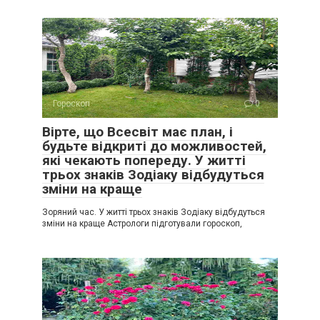
Гороскоп
0
Вірте, що Всесвіт має план, і
будьте відкриті до можливостей,
які чекають попереду. У житті
трьох знаків Зодіаку відбудуться
зміни на краще
Зоряний час. У житті трьох знаків Зодіаку відбудуться
зміни на краще Астрологи підготували гороскоп,