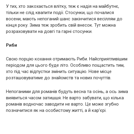
У тих, хто закохається влітку, теж є надія на майбутнє,
тільки не слід квапити події. Стосунки, що почалися
восени, мають непоганий шанс закінчитися весіллям до
кінця року. Зима теж зробить свій внесок. Тут можна
розраховувати на довгі та гарні стосунки.
Риби
Свою порцію кохання отримають Риби. Найсприятливішим
періодом для цього буде літо. Особливо пощастить тим,
хто під час відпустки змінить ситуацію. Нове місце
розташовуватиме до знайомств та нових почуттів.
Непоганими для романів будуть весна та осінь, а ось зима
виявиться часом затишшя. Не варто забувати, що кілька
романів водночас заводити не варто. Це може згубно
позначитися як на особистому житті, а й кар’єрі.