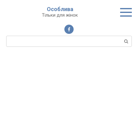
Перейти
Особлива
до
Тільки для жінок
вмісту
Пошук: