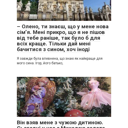
Гороскоп
0
– Олено, ти знаєш, що у мене нова
сім’я. Мені прикро, що я не пішов
від тебе раніше, так було б для
всіх краще. Тільки дай мені
бачитися з сином, хоч іноді
Я завжди була впевнена, що знаю як найкраще для
мого сина. Ігор, його батько,
Гороскоп
0
Він взяв мене з чужою дитиною.