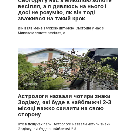
Сьогодні у нас з Миколою золоте
весілля, а я дивлюсь на нього і
досі не розумію, як він тоді
зважився на такий крок
Він взяв мене з чужою дитиною. Сьогодні у нас з
Миколою золоте весілля, а
Гороскоп
0
Астрологи назвали чотири знаки
Зодіаку, які буде в найближчі 2-3
місяці важко схилити на свою
сторону
Хто в пошуках пари. Астрологи назвали чотири знаки
Зодіаку, які буде в найближчі 2-3