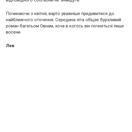
відповідного собі вони не знайдуть.
Починаючи з квітня, варто уважніше придивитися до
найближчого оточення. Середина літа обіцяє бурхливий
роман багатьом Овнам, хоча в когось він почнеться лише
восени.
Лев