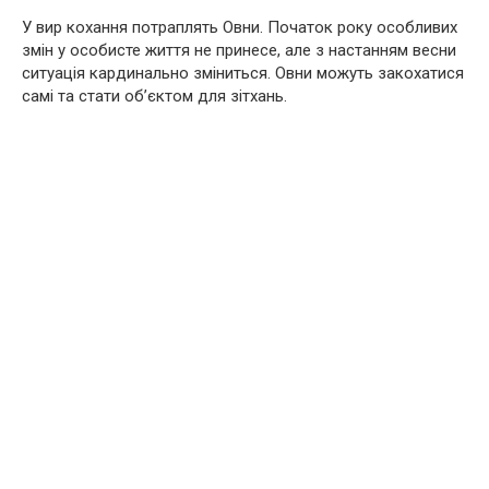
У вир кохання потраплять Овни. Початок року особливих
змін у особисте життя не принесе, але з настанням весни
ситуація кардинально зміниться. Овни можуть закохатися
самі та стати об’єктом для зітхань.