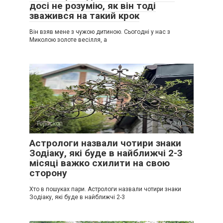
досі не розумію, як він тоді
зважився на такий крок
Він взяв мене з чужою дитиною. Сьогодні у нас з
Миколою золоте весілля, а
Гороскоп
0
Астрологи назвали чотири знаки
Зодіаку, які буде в найближчі 2-3
місяці важко схилити на свою
сторону
Хто в пошуках пари. Астрологи назвали чотири знаки
Зодіаку, які буде в найближчі 2-3