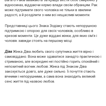
Багато Pаків вважають за краще вести себе смиренно у
відносинах, віддаючи кермо влади своїм обранцям. Pак
може підтримати свого чоловіка не тільки в хвилини
радості, а й розділити з ним всі нещасливі моменти.
Представниці цього Знака Зодіаку стають непорушною
підтримкою і опорою для своїх чоловіків, особливо в
кризові моменти. Це дуже віддані жінки, для яких сім’я і
чоловік завжди стоять на першому місці.
Діва
Жінка Діва любить свого супутника життя вірно і
самовіддано. Вона може здаватися занадто практичною і
стриманою, але всередині неї постійно горить спокійний і
непохитний вогник любові. Жінка під Знаком Діва
закохується довго, але дуже сильно. Її почуття стають
вічними і непорушними, а сама вона знаходить великий
сенс життя під назвою любов.