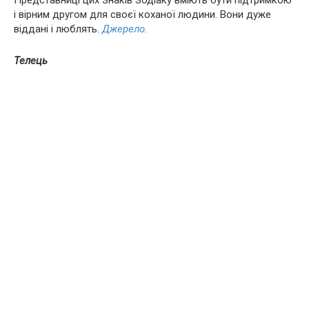
Представниці цих Знаків Зодіаку вміють бути підтримкою
і вірним другом для своєї коханої людини. Вони дуже
віддані і люблять.
Джерело.
Телець