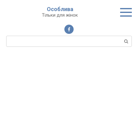
Перейти
Особлива
до
Тільки для жінок
вмісту
Пошук: