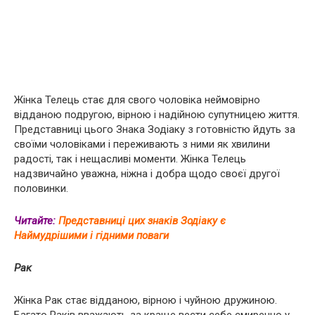
Жінка Телець стає для свого чоловіка неймовірно
відданою подругою, вірною і надійною супутницею життя.
Представниці цього Знака Зодіаку з готовністю йдуть за
своїми чоловіками і переживають з ними як хвилини
радості, так і нещасливі моменти. Жінка Телець
надзвичайно уважна, ніжна і добра щодо своєї другої
половинки.
Читайте:
Представниці цих знаків Зодіаку є
Наймудрішими і гідними поваги
Pак
Жінка Pак стає відданою, вірною і чуйною дружиною.