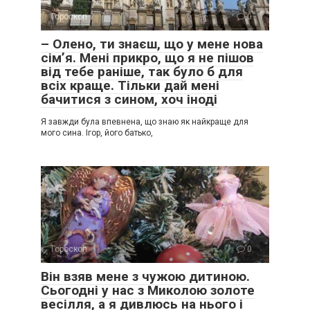
Гороскоп
0
– Олено, ти знаєш, що у мене нова
сім’я. Мені прикро, що я не пішов
від тебе раніше, так було б для
всіх краще. Тільки дай мені
бачитися з сином, хоч іноді
Я завжди була впевнена, що знаю як найкраще для
мого сина. Ігор, його батько,
Гороскоп
0
Він взяв мене з чужою дитиною.
Сьогодні у нас з Миколою золоте
весілля, а я дивлюсь на нього і