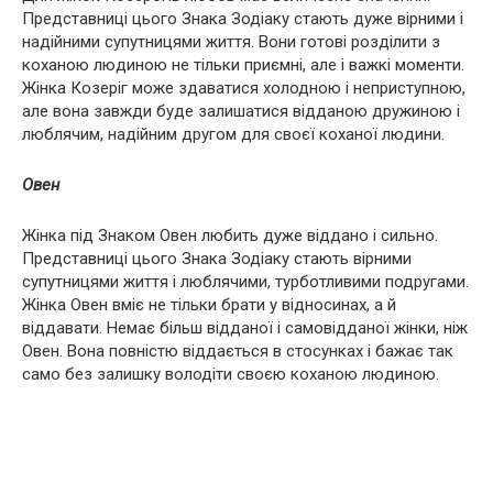
Представниці цього Знака Зодіаку стають дуже вірними і
надійними супутницями життя. Вони готові розділити з
коханою людиною не тільки приємні, але і важкі моменти.
Жінка Козеріг може здаватися холодною і неприступною,
але вона завжди буде залишатися відданою дружиною і
люблячим, надійним другом для своєї коханої людини.
Овен
Жінка під Знаком Овен любить дуже віддано і сильно.
Представниці цього Знака Зодіаку стають вірними
супутницями життя і люблячими, турботливими подругами.
Жінка Овен вміє не тільки брати у відносинах, а й
віддавати. Немає більш відданої і самовідданої жінки, ніж
Овен. Вона повністю віддається в стосунках і бажає так
само без залишку володіти своєю коханою людиною.