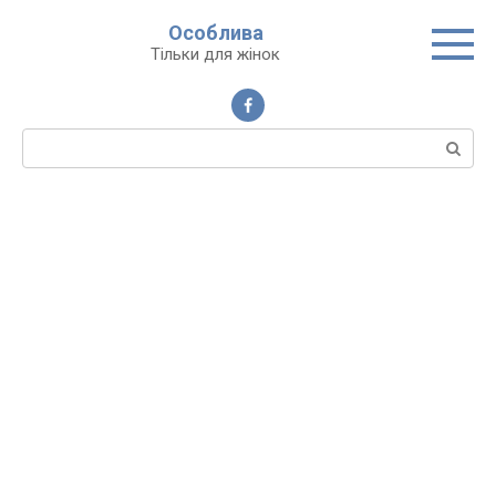
Перейти
Особлива
до
Тільки для жінок
вмісту
Пошук: