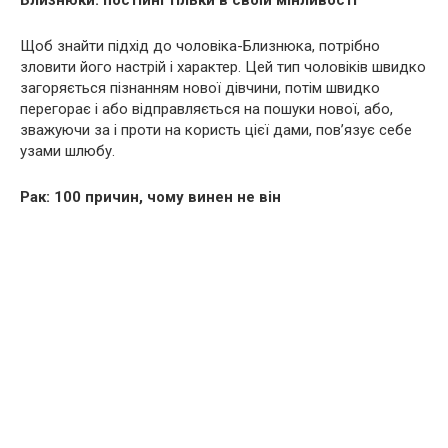
Близнюки: постійні тільки в своїй мінливості
Щоб знайти підхід до чоловіка-Близнюка, потрібно
зловити його настрій і характер. Цей тип чоловіків швидко
загоряється пізнанням нової дівчини, потім швидко
перегорає і або відправляється на пошуки нової, або,
зважуючи за і проти на користь цієї дами, пов’язує себе
узами шлюбу.
Рак: 100 причин, чому винен не він