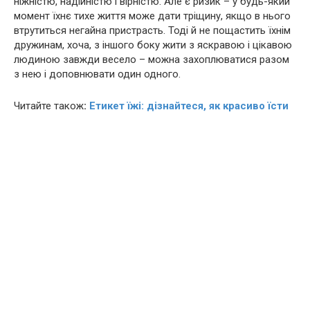
ніжністю, надійністю і вірністю. Але є ризик – у будь-який
момент їхнє тихе життя може дати тріщину, якщо в нього
втрутиться негайна пристрасть. Тоді й не пощастить їхнім
дружинам, хоча, з іншого боку жити з яскравою і цікавою
людиною завжди весело – можна захоплюватися разом
з нею і доповнювати один одного.
Читайте також
:
Етикет їжі: дізнайтеся, як красиво їсти