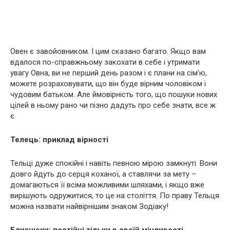
Овен є завойовником. І цим сказано багато. Якщо вам
вдалося по-справжньому закохати в себе і утримати
увагу Овна, ви не перший день разом і є плани на сім’ю,
можете розраховувати, що він буде вірним чоловіком і
чудовим батьком. Але ймовірність того, що пошуки нових
цілей в ньому рано чи пізно дадуть про себе знати, все ж
є.
Телець: приклад вірності
Тельці дуже спокійні і навіть певною мірою замкнуті. Вони
довго йдуть до серця коханої, а ставлячи за мету –
домагаються її всіма можливими шляхами, і якщо вже
вирішують одружитися, то це на століття. По праву Тельця
можна назвати найвірнішим знаком Зодіаку!