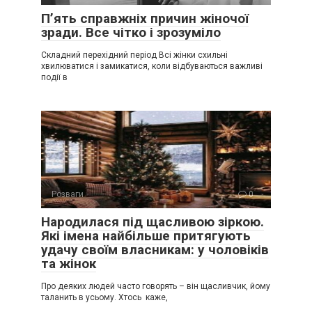
П’ять справжніх причин жіночої
зради. Все чітко і зрозуміло
Складний перехідний період Всі жінки схильні
хвилюватися і замикатися, коли відбуваються важливі
події в
Розваги
0
Народилася під щасливою зіркою.
Які імена найбільше притягують
удачу своїм власникам: у чоловіків
та жінок
Про деяких людей часто говорять – він щасливчик, йому
таланить в усьому. Хтось каже,