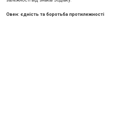
залежності від знаків Зодіаку.
Овен: єдність та боротьба протилежності