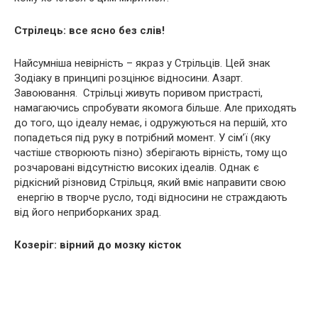
Стрілець: все ясно без слів!
Найсумніша невірність – якраз у Стрільців. Цей знак
Зодіаку в принципі розцінює відносини. Азарт.
Завоювання. Стрільці живуть поривом пристрасті,
намагаючись спробувати якомога більше. Але приходять
до того, що ідеалу немає, і одружуються на першій, хто
попадеться під руку в потрібний момент. У сім’ї (яку
частіше створюють пізно) зберігають вірність, тому що
розчаровані відсутністю високих ідеалів. Однак є
рідкісний різновид Стрільця, який вміє направити свою
енергію в творче русло, тоді відносини не страждають
від його неприборканих зрад.
Козеріг: вірний до мозку кісток