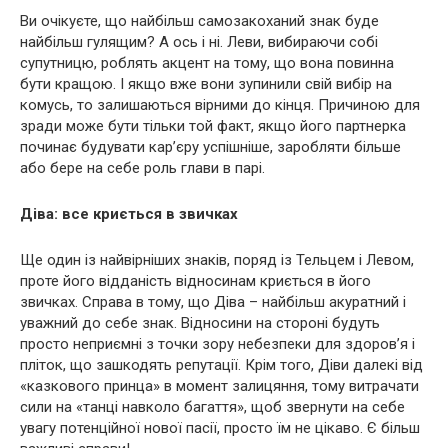
Ви очікуєте, що найбільш самозакоханий знак буде
найбільш гулящим? А ось і ні. Леви, вибираючи собі
супутницю, роблять акцент на тому, що вона повинна
бути кращою. І якщо вже вони зупинили свій вибір на
комусь, то залишаються вірними до кінця. Причиною для
зради може бути тільки той факт, якщо його партнерка
починає будувати кар’єру успішніше, заробляти більше
або бере на себе роль глави в парі.
Діва: все криється в звичках
Ще один із найвірніших знаків, поряд із Тельцем і Левом,
проте його відданість відносинам криється в його
звичках. Справа в тому, що Діва – найбільш акуратний і
уважний до себе знак. Відносини на стороні будуть
просто неприємні з точки зору небезпеки для здоров’я і
пліток, що зашкодять репутації. Крім того, Діви далекі від
«казкового принца» в момент залицяння, тому витрачати
сили на «танці навколо багаття», щоб звернути на себе
увагу потенційної нової пасії, просто їм не цікаво. Є більш