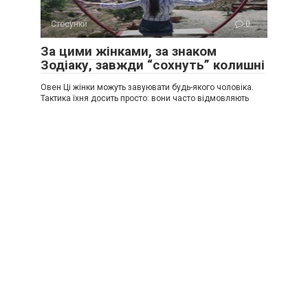
Стосунки
0
За цими жінками, за знаком
Зодіаку, завжди “сохнуть” колишні
Овен Ці жінки можуть завуювати будь-якого чоловіка.
Тактика їхня досить просто: вони часто відмовляють