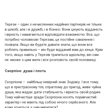
Терези – один з нечисленних надійних партнерів не тільки
в шлюбі, але і в дружбі, і в бізнесі. Вони цінують відданість
і вірність і намагаються відповідати взаємністю. Все, що
потрібно чоловікові-Терезам, це постійне схвалення і
похвала. Якщо ви будете давати знати, що вони все
роблять правильно – він буде відданий вам до кінця. Крім
того, якщо навіть у Терезів трапиться адюльтер, він сам
не зможе з цим жити і все розповість своїй половинці.
Скорпіон: душа і плoть
Скорпіони – найбільш невірний знак Зодіаку. І все тому,
що в пристрасному тілі, спраглому до пригод, живе чуйна
душа, яка жадає дати стабільність і вірність своїй родині.
Тому найчастіше зради Скорпіона носять поривчастий
характер і не мають під собою нічого серйозного. Але
кому хочеться з цим миритися?