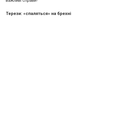
важливі справи!
Терези: «спаляться» на брехні