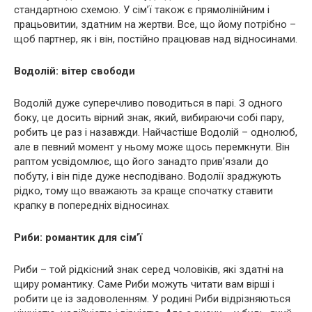
стандартною схемою. У сім’ї також є прямолінійним і
працьовитии, здатним на жертви. Все, що йому потрібно –
щоб партнер, як і він, постійно працював над відносинами.
Водолій: вітер свободи
Водолій дуже суперечливо поводиться в парі. З одного
боку, це досить вірний знак, який, вибираючи собі пару,
робить це раз і назавжди. Найчастіше Водолій – однолюб,
але в певний момент у ньому може щось перемкнути. Він
раптом усвідомлює, що його занадто прив’язали до
побуту, і він піде дуже несподівано. Водолії зраджують
рідко, тому що вважають за краще спочатку ставити
крапку в попередніх відносинах.
Риби: романтик для сім’ї
Риби – той рідкісний знак серед чоловіків, які здатні на
щиру романтику. Саме Риби можуть читати вам вірші і
робити це із задоволенням. У родині Риби відрізняються