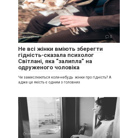
Стосунки
0
Не всі жінки вміють зберегти
гідність-сказала психолог
Світлані, яка “залипла” на
одруженого чоловіка
Чи замислюються коли-небудь жінки про гідність? А
адже це якість є одним з головних
Стосунки
0