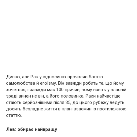
Дивно, але Рак у відносинах проявляє багато
самолюбства й егоїзму. Він завжди робить те, що йому
хочеться, і завжди має 100 причин, чому навіть у власній
зраді винен не він, а його половинка. Раки найчастіше
стають серйознішими після 35, до цього рубежу ведуть
досить безладне життя в плані взаємин із протилежною
статтю.
Лев: обирає найкращу