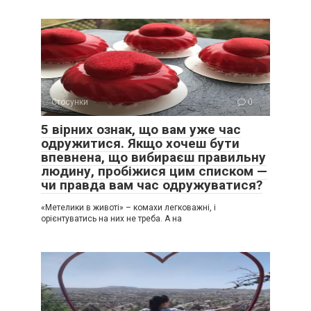
Стосунки
0
5 вірних ознак, що вам уже час
одружитися. Якщо хочеш бути
впевнена, що вибираєш правильну
людину, пробіжися цим списком —
чи правда вам час одружуватися?
«Метелики в животі» – комахи легковажні, і
орієнтуватись на них не треба. А на