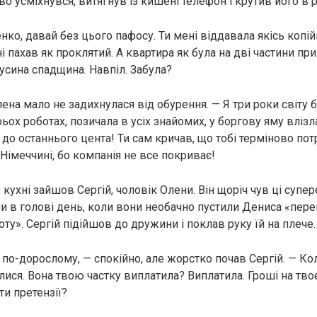
 усміхнувся, витягнув із кишені телефон і крутив його в р
ко, давай без цього пафосу. Ти мені віддавала якісь копій
 пахав як проклятий. А квартира як була на дві частини при
усина спадщина. Навпіл. Забула?
ена мало не задихнулася від обурення. — Я три роки світу б
ох роботах, позичала в усіх знайомих, у боргову яму влізл
 до останнього цента! Ти сам кричав, що тобі терміново потр
Німеччині, бо компанія не все покриває!
кухні зайшов Сергій, чоловік Олени. Він щоріч чув ці супер
чи в голові день, коли вони необачно пустили Дениса «пере
ту». Сергій підійшов до дружини і поклав руку їй на плече.
по-дорослому, — спокійно, але жорстко почав Сергій. — Коли
ся. Вона твою частку виплатила? Виплатила. Гроші на твоє
ти претензії?