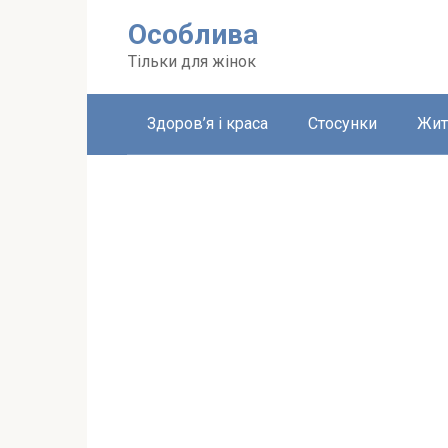
Перейти
Особлива
до
вмісту
Тільки для жінок
Здоров’я і краса
Стосунки
Жит