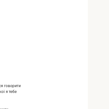
ся говорити
кої я тебе