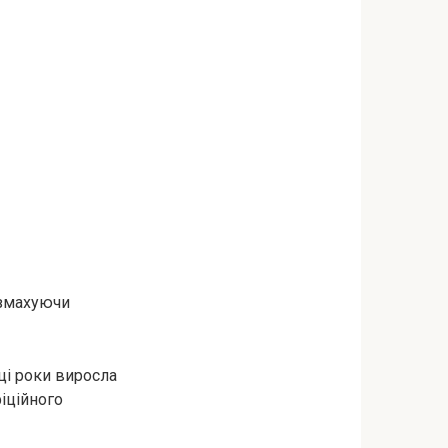
озмахуючи
 ці роки виросла
фіційного