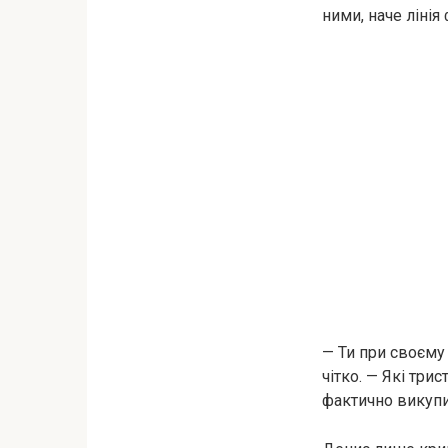
ними, наче лінія
— Ти при своєму
чітко. — Які три
фактично викупи