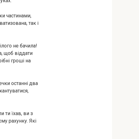
уках.
ки частинами,
ватизована, так і
ілого не бачила!
а, щоб віддати
ібні гроші на
ечки останні два
кантуватися,
 ти їхав, ви з
му рахунку. Які