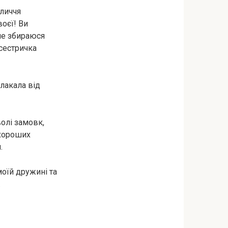
бличчя
воєї! Ви
не збираюся
 сестричка
лакала від
олі замовк,
 хороших
.
оїй дружині та
.