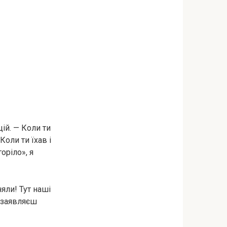
ій. — Коли ти
Коли ти їхав і
оріло», я
няли! Тут наші
і заявляєш