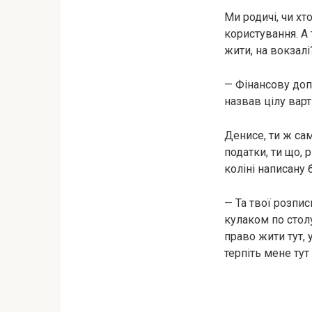
Ми родичі, чи хт
користування. А 
жити, на вокзалі
— Фінансову доп
назвав цілу вар
Денисе, ти ж сам 
податки, ти що, 
коліні написану
— Та твої розпис
кулаком по стол
право жити тут, 
терпіть мене ту