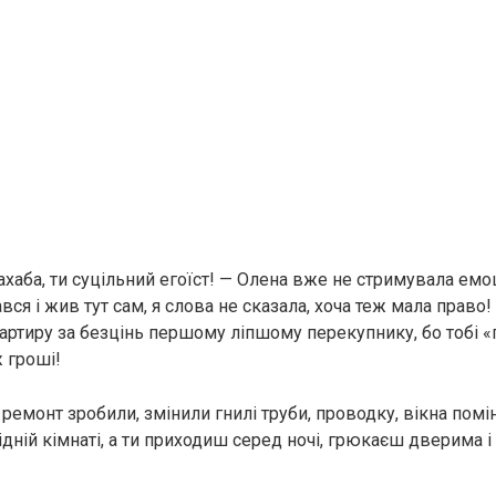
ахаба, ти суцільний егоїст! — Олена вже не стримувала емоц
ався і жив тут сам, я слова не сказала, хоча теж мала право! 
артиру за безцінь першому ліпшому перекупнику, бо тобі «г
 гроші!
 ремонт зробили, змінили гнилі труби, проводку, вікна помі
сідній кімнаті, а ти приходиш серед ночі, грюкаєш дверима 