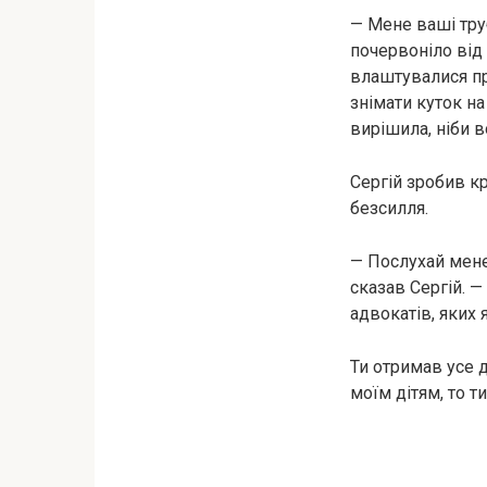
— Мене ваші труб
почервоніло від г
влаштувалися пр
знімати куток на
вирішила, ніби 
Сергій зробив к
безсилля.
— Послухай мене
сказав Сергій. —
адвокатів, яких 
Ти отримав усе 
моїм дітям, то 