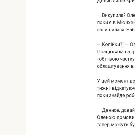
Денис лише криво
— Викупила? Олен
поки я в Мюнхені
залишилася. Баб
— Копійки?! — Ол
Працювала на трь
тобі твою частку
облаштування в 
У цей момент до 
тижні, відкатую
поки знайде робо
— Денисе, давай 
Оленою домовили
тепер можуть бу