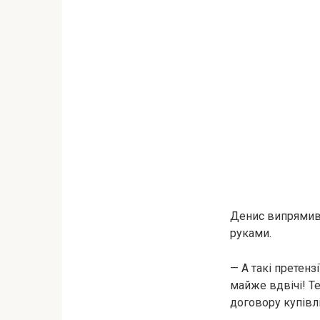
Денис випрямивс
руками.
— А такі претенз
майже вдвічі! Те
договору купівл