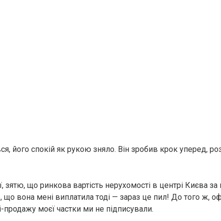
я, його спокій як рукою зняло. Він зробив крок уперед, р
ії, зятю, що ринкова вартість нерухомості в центрі Києва за
, що вона мені виплатила тоді — зараз це пил! До того ж, о
і-продажу моєї частки ми не підписували.