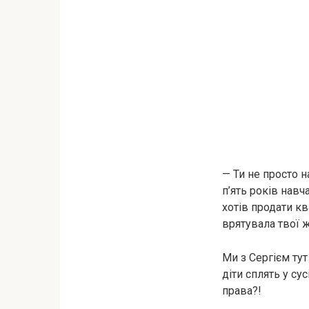
— Ти не просто н
п’ять років навч
хотів продати кв
врятувала твої ж
Ми з Сергієм тут
діти сплять у су
права?!