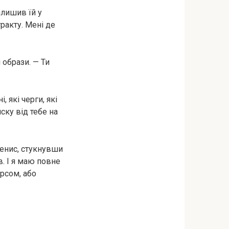
алишив їй у
ракту. Мені де
 образи. — Ти
, які черги, які
ску від тебе на
Денис, стукнувши
. І я маю повне
урсом, або