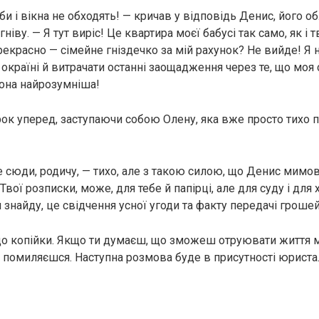
и і вікна не обходять! — кричав у відповідь Денис, його о
ніву. — Я тут виріс! Це квартира моєї бабусі так само, як і т
екрасно — сімейне гніздечко за мій рахунок? Не вийде! Я 
 окраїні й витрачати останні заощадження через те, що моя
вона найрозумніша!
рок уперед, заступаючи собою Олену, яка вже просто тихо п
 сюди, родичу, — тихо, але з такою силою, що Денис мимов
 Твої розписки, може, для тебе й папірці, але для суду і для
я знайду, це свідчення усної угоди та факту передачі грошей
до копійки. Якщо ти думаєш, що зможеш отруювати життя м
ти помиляєшся. Наступна розмова буде в присутності юриста