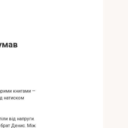
думав
тарими книгами —
ід натиском
іли від напруги.
 брат Денис. Між