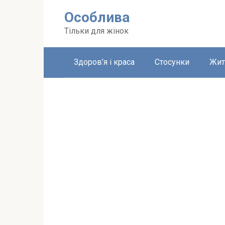
Перейти
Особлива
до
вмісту
Тільки для жінок
Здоров’я і краса
Стосунки
Жит