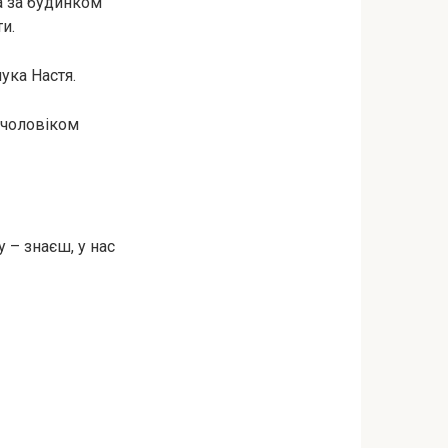
а за будинком
и.
ука Настя.
 чоловіком
у – знаєш, у нас