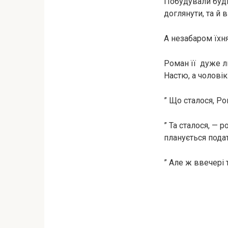
Побудували буди
доглянути, та й 
А незабаром їхн
Роман її дуже л
Настю, а чолові
” Що сталося, Ро
” Та сталося, — 
планується подат
” Але ж ввечері