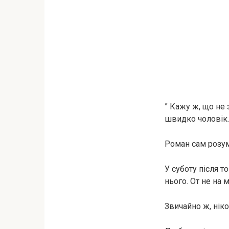
” Кажу ж, що не
швидко чоловік.
Роман сам розум
У суботу після т
нього. От не на 
Звичайно ж, ніко