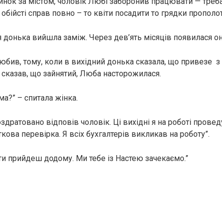
нок за містом, чоловік Любі заборонив працювати — треб
в обійсті справ повно – то квіти посадити то грядки прополот
я донька вийшла заміж. Через дев’ять місяців появилася он
юбив, тому, коли в вихідний донька сказала, що привезе з
к сказав, що зайнятий, Люба насторожилася.
ма?” – спитала жінка.
роздратовано відповів чоловік. Ці вихідні я на роботі провед
кова перевірка. Я всіх бухгалтерів викликав на роботу”.
 ти прийдеш додому. Ми тебе із Настею зачекаємо.”