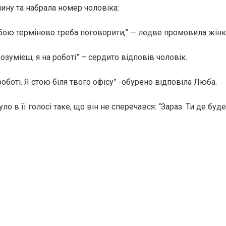
ину та набрала номер чоловіка:
обою терміново треба поговорити,” — ледве промовила жінк
розумієш, я на роботі” – сердито відповів чоловік.
роботі. Я стою біля твого офісу” -обурено відповіла Люба.
ло в її голосі таке, що він не сперечався: “Зараз. Ти де буд