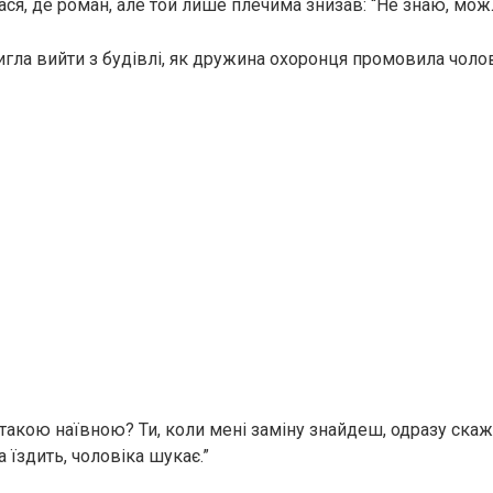
я, де роман, але той лише плечима знизав: “Не знаю, можли
игла вийти з будівлі, як дружина охоронця промовила чолов
 такою наївною? Ти, коли мені заміну знайдеш, одразу скаж
а їздить, чоловіка шукає.”