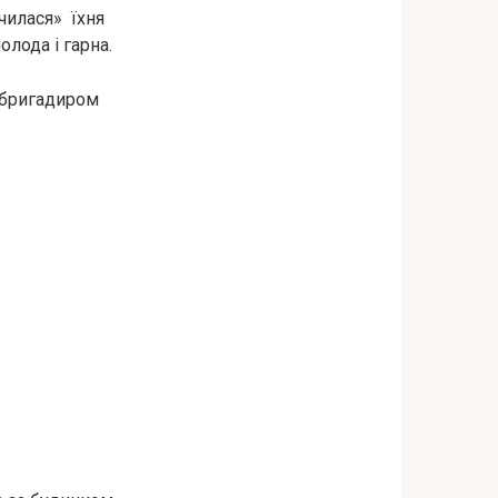
чилася» їхня
олода і гарна.
м бригадиром