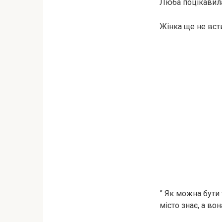
Люба поцікавилас
Жінка ще не вст
” Як можна бути
місто знає, а вон