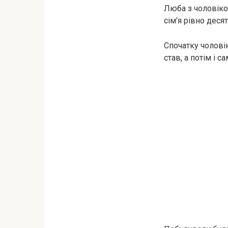
Люба з чоловіко
сім’я рівно деся
Спочатку чолові
став, а потім і 