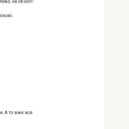
во, на об’єкті”.
ікові:
и. А то вже все