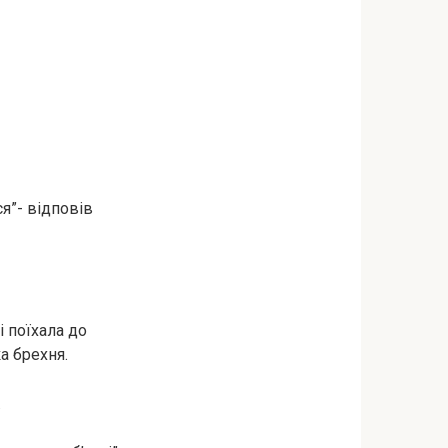
я”- відповів
і поїхала до
ка брехня.
.