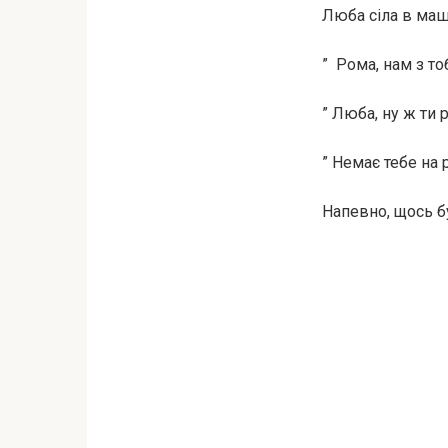
Люба сіла в маш
” Рома, нам з т
” Люба, ну ж ти 
” Немає тебе на 
Напевно, щось бу