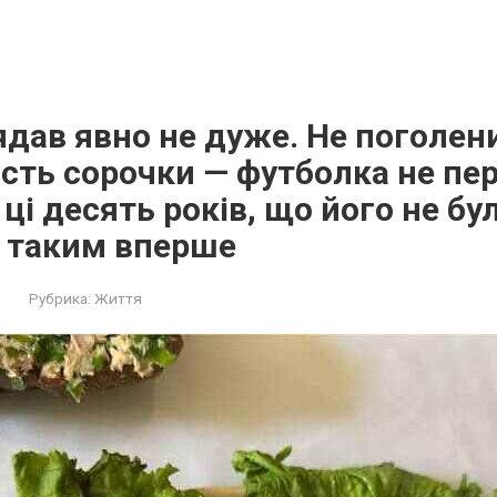
дав явно не дуже. Не поголен
ість сорочки — футболка не пе
 ці десять років, що його не бу
о таким вперше
Рубрика:
Життя