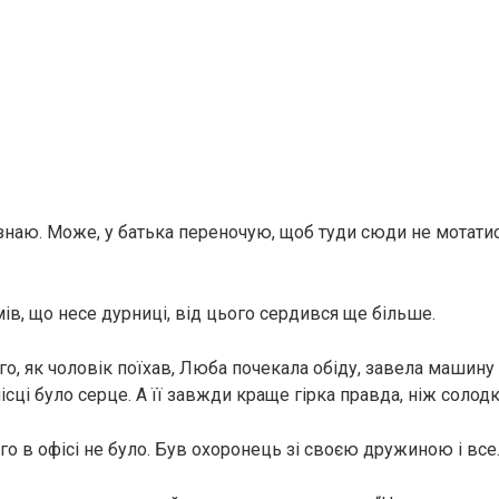
 знаю. Може, у батька переночую, щоб туди сюди не мотатис
ів, що несе дурниці, від цього сердився ще більше.
ого, як чоловік поїхав, Люба почекала обіду, завела машину 
місці було серце. А її завжди краще гірка правда, ніж солод
го в офісі не було. Був охоронець зі своєю дружиною і все