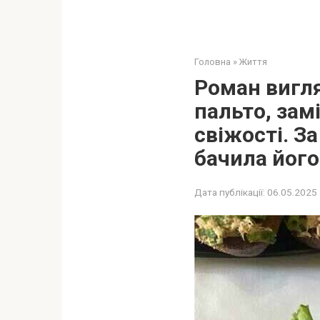
Головна
»
Життя
Роман вигля
пальто, зам
свіжості. За
бачила йог
Дата публікації:
06.05.2025