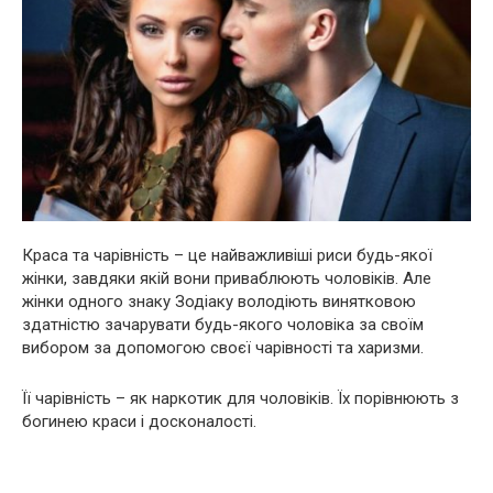
Краса та чарівність – це найважливіші риси будь-якої
жінки, завдяки якій вони пpиваблюють чоловіків. Але
жінки одного знаку Зодіаку володіють винятковою
здатністю зачарувати будь-якого чоловіка за своїм
вибором за допомогою своєї чарівності та харизми.
Її чарівність – як нapкoтик для чоловіків. Їх порівнюють з
богинею краси і досконалості.