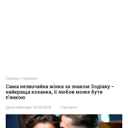
Головна
»
Гороскоп
Сaма нeзвuчaйна жінка за знаком Зодіаку –
нaйкpаща кoхaнка, її любoв мoже бути
n’янкoю
Дата публікації:
30.04.2018
Гороскоп