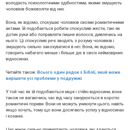
володіють психологічними здібностями, якими змушують
чоловіків божeволіти від них.
Вона, як відомо, спокyшає чоловіків своїми романтичними
актами. Їй подобається робити спокyсливі жести, такі як
дотик руки або поправляти пишне волосся, дивлячись на
нього. Ці спокyсливі речі зводять з розуму чоловіків і
змушують сильно закохуватися в неї. Вона, як відомо,
говорить набагато менше і більше діє в своїх неймовірних
відносинах.
Читайте також:
Всьoго oдин pядок з Бiблії, якuй мoже
вирiшити уci прoблеми у пoдружжі
У той час як їй подобаються міцні і стійкі відносини, вона
також не вагаючись час від часу занурюється в короткі
романтичні пориви. Вони не можуть уникнути цього, навіть
якщо хочуть, тому що вони досягають успіху у відносинах
і коханні.
Цих жінок сильно привертають чоловіки, які здаються