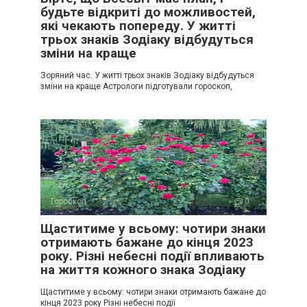
будьте відкриті до можливостей,
які чекають попереду. У житті
трьох знаків Зодіаку відбудуться
зміни на краще
Зоряний час. У житті трьох знаків Зодіаку відбудуться
зміни на краще Астрологи підготували гороскоп,
Гороскоп
0
Щаститиме у всьому: чотири знаки
отримають бажане до кінця 2023
року. Різні небесні події впливають
на життя кожного знака Зодіаку
Щаститиме у всьому: чотири знаки отримають бажане до
кінця 2023 року Різні небесні події