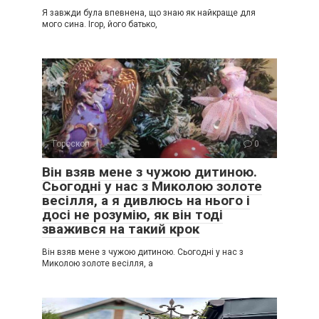
Я завжди була впевнена, що знаю як найкраще для
мого сина. Ігор, його батько,
Гороскоп
0
Він взяв мене з чужою дитиною.
Сьогодні у нас з Миколою золоте
весілля, а я дивлюсь на нього і
досі не розумію, як він тоді
зважився на такий крок
Він взяв мене з чужою дитиною. Сьогодні у нас з
Миколою золоте весілля, а