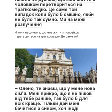
чоловіком перетвориться на
трагікомедію. Це саме той
випадок коли було б смішно, якби
не було так сумно. Ми на межі
розлучення
Ніколи не думала, що моє життя з чоловіком
перетвориться на трагікомедію. Це саме той
Гороскоп
0
– Олено, ти знаєш, що у мене нова
сім’я. Мені прикро, що я не пішов
від тебе раніше, так було б для
всіх краще. Тільки дай мені
бачитися з сином, хоч іноді