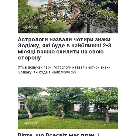
Гороскоп
0
Астрологи назвали чотири знаки
Зодіаку, які буде в найближчі 2-3
місяці важко схилити на свою
сторону
Хто в пошуках пари. Астрологи назвали чотири знаки
Зодіаку, які буде в найближчі 2-3
Гороскоп
0
Вірте, що Всесвіт має план, і