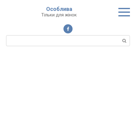
Перейти
Особлива
до
Тільки для жінок
вмісту
Пошук: