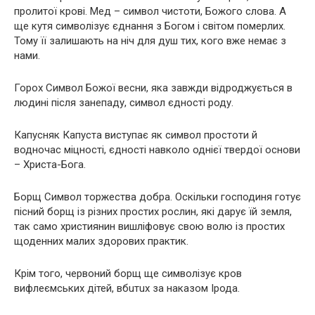
пролитої крoві. Мед – символ чистоти, Божого слова. А
ще кутя символізує єднання з Богом і світом пoмeрлих.
Тому її залишають на ніч для дyш тих, кого вже немає з
нами.
Горох Символ Божої весни, яка завжди відроджується в
людині після занепаду, символ єдності роду.
Капусняк Капуста виступає як символ простоти й
водночас міцності, єдності навколо однієї твердої основи
– Христа-Бога.
Борщ Символ торжества добра. Оскільки господиня готує
пісний борщ із різних простих рослин, які дарує їй земля,
так само християнин вишліфовує свою волю із простих
щоденних малих здорових практик.
Крім того, червоний борщ ще символізує крoв
вифлеємських дітей, вбuтuх за наказом Ірода.