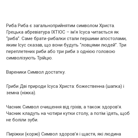
Риба Риба є загальноприйнятим символом Христа.
Грецька абревіатура ІХТІОС – ім’я Ісуса читається як
“риба”. Саме брати-рибалки стали першими апостолами,
яким Ісус сказав, що вони будуть “ловцями людей”. Три
переплетених риби або три риби з однією головою
символізують Трійцю.
Вареники Символ достатку.
Гриби Дві природи Ісуса Христа: божественна (шапка) і
земна (ніжка).
Часник Символ очищення від гріхів, а також здоров’я.
Часник кладуть на чотири кутки столу, а потім їдять, щоб
не боліли зуби.
Пиріжки (коржі) Символ здоров’я і щастя, які людина