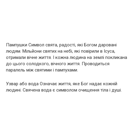
Пампушки Символ свята, радості, які Богом даровані
людям. Мільйони святих на небі, які повірили в Ісуса,
отримали вічне життя. І кожна людина на землі покликана
до цього солодкого, вічного життя. Проводиться
паралель між святими і пампухами.
Узвар або вода Означає життя, яке Бог надає кожній
людині. Свячена вода є символом очищення тіла і дyші.