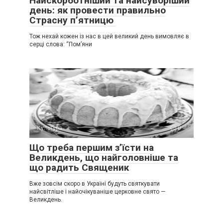
Найскорботніший та найсуворіший
день: як провести правильно
Страсну п’ятницю
Тож нехай кожен із нас в цей великий день вимовляє в
серці слова: “Пом’яни
Культура
0
Що треба першим з’їсти на
Великдень, що найголовніше та
що радить Священик
Вже зовсім скоро в Україні будуть святкувати
найсвітліше і найочікуваніше церковне свято —
Великдень.