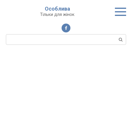
Перейти
Особлива
до
Тільки для жінок
вмісту
Пошук: