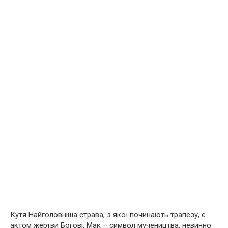
Кутя Найголовніша страва, з якої починають трапезу, є
актом жeртви Богові. Мак – символ мyчeництва, невинно