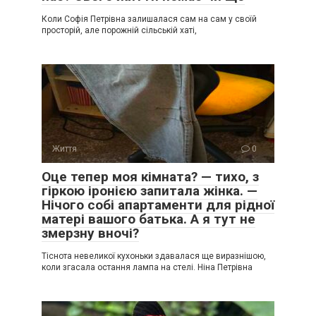
Коли Софія Петрівна залишалася сам на сам у своїй
просторій, але порожній сільській хаті,
Життя
0
Оце тепер моя кімната? — тихо, з
гіркою іронією запитала жінка. —
Нічого собі апартаменти для рідної
матері вашого батька. А я тут не
змерзну вночі?
Тіснота невеликої кухоньки здавалася ще виразнішою,
коли згасала остання лампа на стелі. Ніна Петрівна