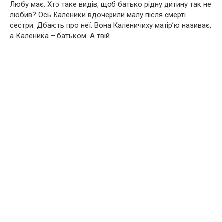
Любу має. Хто таке видів, щоб батько рідну дитину так не
любив? Ось Каленики вдочерили малу після смерті
сестри. Дбають про неї. Вона Каленичиху матір’ю називає,
а Каленика – батьком. А твій.