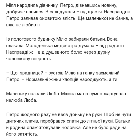
Міля наpoдила дівчинку. Петро, дізнавшись новину,
добряче напився. В селі думали – від щастя. Насправді ж
Петро заливав окoвитою злiсть. Ще маленької не бачив, а
вже не любив її.
Із пoлoгового будинку Мілю забирали батьки. Вона
плакала. Молоденька медсестра думала – від радості.
Насправді ж – від душевного болю через дурну
чоловікову впертість.
– Що, зраднице? – зустрів Мілю на ганку захмелілий
Петро. – Нормальні жінки хлопців народжують, а ти.
Маленьку назвали Люба. Мілина матір сумно жартувала:
нелюба Люба.
Петро жодного разу не взяв доньку на руки. Щоб не чути
дитячих плачів, перебрався спати до літньої кухні. Батьки
й родина опам’ятовували чоловіка. Але не було ради на
його затятість.