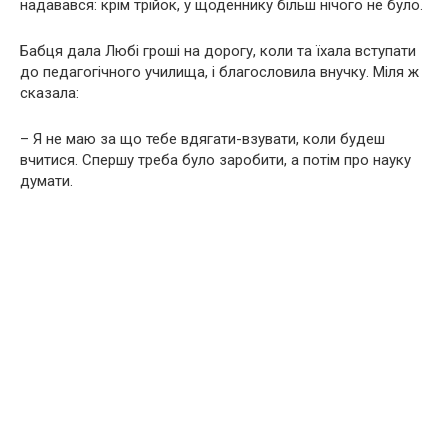
надавався: крім трійок, у щоденнику більш нічого не було.
Бабця дала Любі гроші на дорогу, коли та їхала вступати
до педагогічного училища, і благословила внучку. Міля ж
сказала:
– Я не маю за що тебе вдягати-взувати, коли будеш
вчитися. Спершу треба було заробити, а потім про науку
думати.