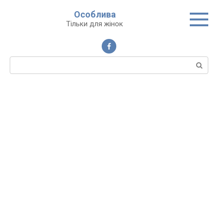
Перейти
Особлива
до
Тільки для жінок
вмісту
Пошук: