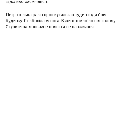
щасливо засміялися.
Петро кілька разів прошкутильгав туди-сюди біля
будинку. Розболілася нога. В животі млоїло від голоду.
Ступити на доньчине подвір’я не наважився.