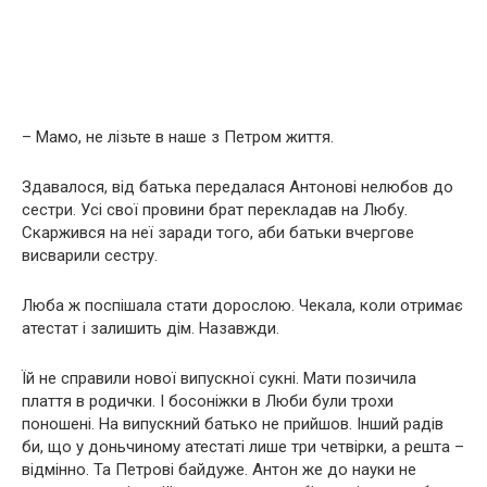
– Мамо, не лізьте в наше з Петром життя.
Здавалося, від батька передалася Антонові нелюбов до
сестри. Усі свої провини брат перекладав на Любу.
Скаржився на неї заради того, аби батьки вчергове
висварили сестру.
Люба ж поспішала стати дорослою. Чекала, коли отримає
атестат і залишить дім. Назавжди.
Їй не справили нової випускної сукні. Мати позичила
плаття в родички. І босоніжки в Люби були трохи
поношені. На випускний батько не прийшов. Інший радів
би, що у доньчиному атестаті лише три четвірки, а решта –
відмінно. Та Петрові байдуже. Антон же до науки не