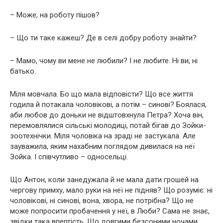
– Може, на роботу пішов?
– Що ти таке кажеш? Де в селі добру роботу знайти?
– Мамо, чому ви мене не любили? І не любите. Ні ви, ні
батько.
Міля мовчала. Бо що мала відповісти? Що все життя
годила й потакала чоловікові, а потім – синові? Боялася,
аби любов до доньки не відштовхнула Петра? Хоча він,
перемовлялися сільські молодиці, потай бігав до Зойки-
зоотехнічки. Міля чоловіка на зраді не застукала. Але
зауважила, яким нахабним поглядом дивилася на неї
Зойка. І співчутливо – односельці.
Що Антон, коли занедужала й не мала дати грошей на
чергову примху, мало руки на неї не підняв? Що розуміє: ні
чоловікові, ні синові, вона, хвора, не потрібна? Що не
може попросити пробачення у неї, в Люби? Сама не знає,
звідки така впертість. Що довгими безсоними ночами