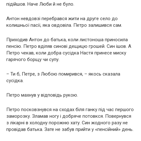
підійшов. Наче Люби й не було.
Антон невдовзі перебрався жити на друге село до
колишньої пасії, яка овдoвіла. Петро залишився сам.
Приходив Антон до батька, коли листоноша приносила
пенсію. Петро вділяв синові дещицю грошей. Син ішов. А
Петро чекав, коли добра сусідка Настя принесе миску
гарячого борщу чи супу.
– Ти б, Петре, з Любою помирився, – якось сказала
сусідка.
Петро махнув у відповідь рукою.
Петро посковзнувся на сходах біля ганку під час першого
заморозку. Злaмав ногу і добряче потовкся. Повернувся
з лікарні в холодну порожню хату. Син жодного разу не
провідав батька. Зате не забув прийти у «пенсійний» день.