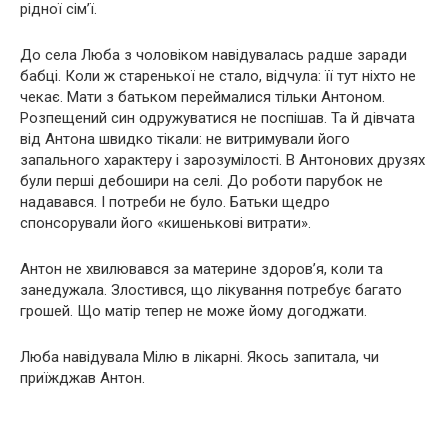
рідної сім’ї.
До села Люба з чоловіком навідувалась радше заради
бабці. Коли ж старенької не стало, відчула: її тут ніхто не
чекає. Мати з батьком переймалися тільки Антоном.
Розпещений син одружуватися не поспішав. Та й дівчата
від Антона швидко тікали: не витримували його
запального характеру і зарозумілості. В Антонових друзях
були перші дебошири на селі. До роботи парубок не
надавався. І потреби не було. Батьки щедро
спонсорували його «кишенькові витрати».
Антон не хвилювався за материне здоров’я, коли та
занедужала. Злостився, що лікування потребує багато
грошей. Що матір тепер не може йому догоджати.
Люба навідувала Мілю в лікарні. Якось запитала, чи
приїжджав Антон.