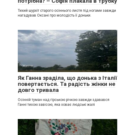
потрібна? – Софія плакала в трубку
Тихий шурхіт старого осіннього листя під ногами завжди
нагадував Оксані про молодість її доньки.
Життя
0
Як Ганна зраділа, що донька з Італії
повертається. Та радість жінки не
довго тривала
Осінній туман над гірською річкою завжди здавався
Ганні тихою завісою, яка ховає людські жалі