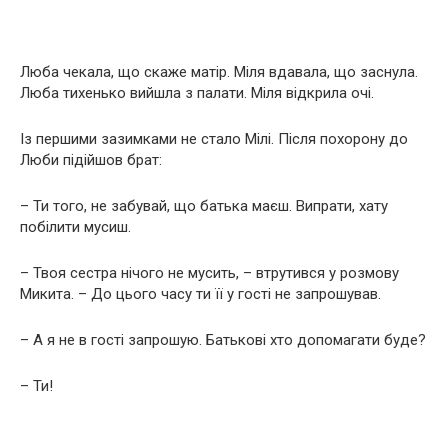
Люба чекала, що скаже матір. Міля вдавала, що заснула.
Люба тихенько вийшла з палати. Міля відкрила очі.
Із першими зазимками не стало Мілі. Після похopону до
Люби підійшов брат:
– Ти того, не забувай, що батька маєш. Випрати, хату
побілити мусиш.
– Твоя сестра нічого не мусить, – втрутився у розмову
Микита. – До цього часу ти її у гості не запрошував.
– А я не в гості запрошую. Батькові хто допомагати буде?
– Ти!