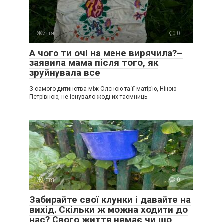
Життя
0
А чого ти очі на мене вирячила?–
заявила мама після того, як
зруйнувала все
З самого дитинства між Оленою та її матір’ю, Ніною
Петрівною, не існувало жодних таємниць.
Життя
0
Забирайте свої клунки і давайте на
вихід. Скільки ж можна ходити до
нас? Свого життя немає чи що