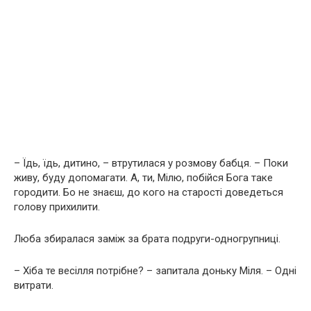
– Їдь, їдь, дитино, – втрутилася у розмову бабця. – Поки
живу, буду допомагати. А, ти, Мілю, побійся Бога таке
городити. Бо не знаєш, до кого на старості доведеться
голову прихилити.
Люба збиралася заміж за брата подруги-одногрупниці.
– Хіба те весілля потрібне? – запитала доньку Міля. – Одні
витрати.