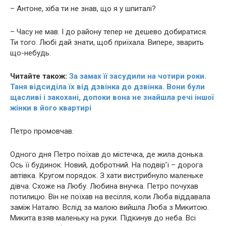
– Антоне, хіба ти не знав, що я у шпиталі?
– Часу не мав. І до району тепер не дешево добиратися.
Ти того. Любі дай знати, щоб приїхала. Випере, зварить
що-небудь.
Читайте також:
За замах її засудили на чотири роки.
Таня відсиділа їх від дзвінка до дзвінка. Вони були
щасливі і закохані, допоки вона не знайшла речі іншої
жінки в його квартирі
Петро промовчав.
Одного дня Петро поїхав до містечка, де жила донька.
Ось її будинок. Новий, добротний. На подвір’ї – дорога
автівка. Кругом порядок. З хати вистрибнуло маленьке
дівча. Схоже на Любу. Любина внучка. Петро почухав
потилицю. Він не поїхав на весілля, коли Люба віддавала
заміж Наталю. Вслід за малою вийшла Люба з Микитою.
Микита взяв маленьку на руки. Підкинув до неба. Всі