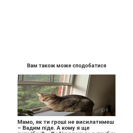
Вам також може сподобатися
Життя
0
Мамо, як ти гроші не висилатимеш
– Вадим піде. А кому я ще