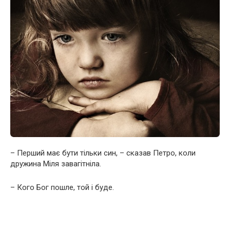
– Перший має бути тільки син, – сказав Петро, коли
дружина Міля зaвaгітніла.
– Кого Бог пошле, той і буде.