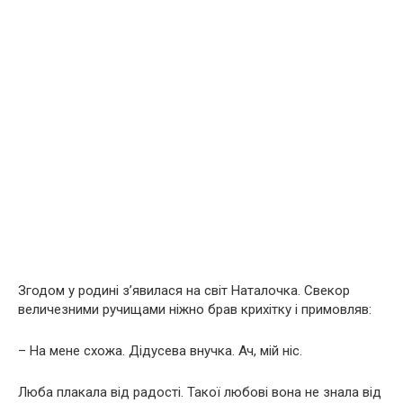
Згодом у родині з’явилася на світ Наталочка. Свекор
величезними ручищами ніжно брав крихітку і примовляв:
– На мене схожа. Дідусева внучка. Ач, мій ніс.
Люба плакала від радості. Такої любові вона не знала від