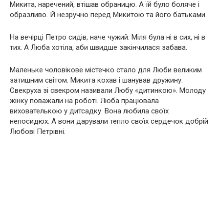
Микита, наречений, втішав обраницю. А їй було боляче і
образливо. Й незручно перед Микитою та його батьками.
На вечірці Петро сидів, наче чужий. Міля була ні в сих, ні в
тих. А Люба хотіла, аби швидше закінчилася забава.
Маленьке чоловікове містечко стало для Люби великим
затишним світом. Микита кохав і шанував дружину.
Свекруха зі свекром називали Любу «дитинкою». Молоду
жінку поважали на роботі. Люба працювала
вихователькою у дитсадку. Вона любила своїх
непосидюх. А вони дарували тепло своїх сердечок добрій
Любові Петрівні.