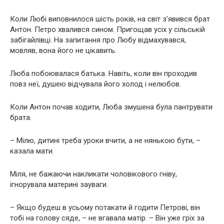
Коли Любі виповнилося шість років, на світ з’явився брат
Антон. Петро хвалився сином. Пригощав усіх у сільській
забігайлівці. На запитання про Любу відмахувався,
мовляв, вона його не цікавить.
Люба побоювалася батька. Навіть, коли він проходив
повз неї, душею відчувала його холод і нелюбов.
Коли Антон почав ходити, Люба змушена була пантрувати
брата.
– Мілю, дитині треба уроки вчити, а не нянькою бути, –
казала мати.
Міля, не бажаючи накликати чоловікового гніву,
ігнорувала материні зауваги.
– Якщо будеш в усьому потакати й годити Петрові, він
тобі на голову сяде, – не вгавала матір. – Він уже гріх за