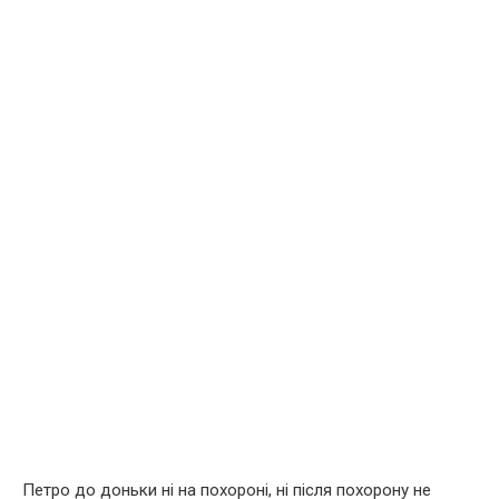
Петро до доньки ні на поxoроні, ні після поxoрону не