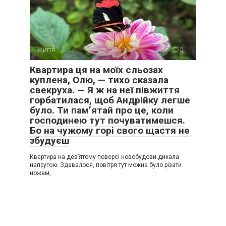
Життя
0
Квартира ця на моїх сльозах
куплена, Олю, — тихо сказала
свекруха. — Я ж на неї півжиття
горбатилася, щоб Андрійку легше
було. Ти пам’ятай про це, коли
господинею тут почуватимешся.
Бо на чужому горі свого щастя не
збудуєш
Квартира на дев’ятому поверсі новобудови дихала
напругою. Здавалося, повітря тут можна було різати
ножем,