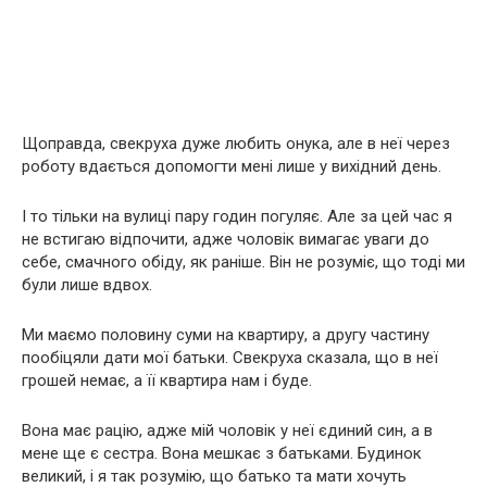
Щоправда, свекруха дуже любить онука, але в неї через
роботу вдається допомогти мені лише у вихідний день.
І то тільки на вулиці пару годин погуляє. Але за цей час я
не встигаю відпочити, адже чоловік вимагає уваги до
себе, смачного обіду, як раніше. Він не розуміє, що тоді ми
були лише вдвох.
Ми маємо половину суми на квартиру, а другу частину
пообіцяли дати мої батьки. Свекруха сказала, що в неї
грошей немає, а її квартира нам і буде.
Вона має рацію, адже мій чоловік у неї єдиний син, а в
мене ще є сестра. Вона мешкає з батьками. Будинок
великий, і я так розумію, що батько та мати хочуть