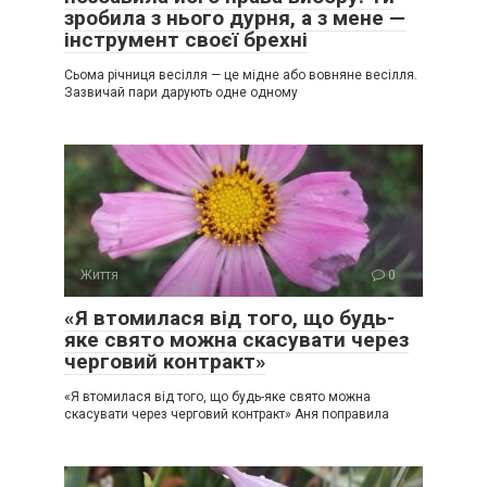
зробила з нього дурня, а з мене —
інструмент своєї брехні
Сьома річниця весілля — це мідне або вовняне весілля.
Зазвичай пари дарують одне одному
Життя
0
«Я втомилася від того, що будь-
яке свято можна скасувати через
черговий контракт»
«Я втомилася від того, що будь-яке свято можна
скасувати через черговий контракт» Аня поправила