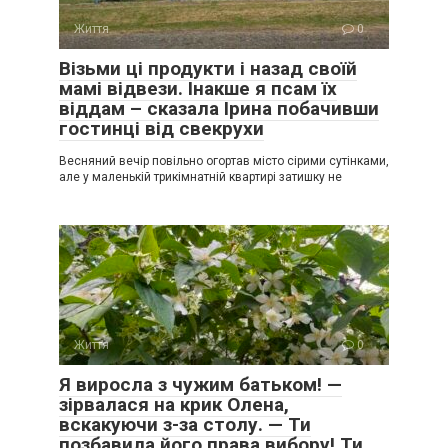
Життя
0
Візьми ці продукти і назад своїй
мамі відвези. Інакше я псам їх
віддам – сказала Ірина побачивши
гостинці від свекрухи
Весняний вечір повільно огортав місто сірими сутінками,
але у маленькій трикімнатній квартирі затишку не
Життя
0
Я виросла з чужим батьком! —
зірвалася на крик Олена,
вскакуючи з-за столу. — Ти
позбавила його права вибору! Ти