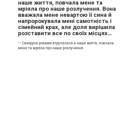
наше життя, повчала мене та
мріяла про наше розлучення. Вона
вважала мене невартою її сина й
напророкувала мені самотність і
сімейний крах, але доля вирішила
розставити все по своїх місцях…
— Свекруха роками втручалася в наше життя, повчала
мене та мріяла про наше розлучення.