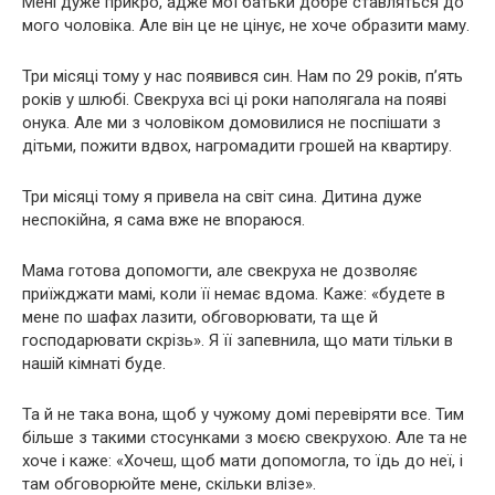
Мені дуже прикро, адже мої батьки добре ставляться до
мого чоловіка. Але він це не цінує, не хоче образити маму.
Три місяці тому у нас появився син. Нам по 29 років, п’ять
років у шлюбі. Свекруха всі ці роки наполягала на появі
онука. Але ми з чоловіком домовилися не поспішати з
дітьми, пожити вдвох, нагромадити грошей на квартиру.
Три місяці тому я привела на світ сина. Дитина дуже
неспокійна, я сама вже не впораюся.
Мама готова допомогти, але свекруха не дозволяє
приїжджати мамі, коли її немає вдома. Каже: «будете в
мене по шафах лазити, обговорювати, та ще й
господарювати скрізь». Я її запевнила, що мати тільки в
нашій кімнаті буде.
Та й не така вона, щоб у чужому домі перевіряти все. Тим
більше з такими стосунками з моєю свекрухою. Але та не
хоче і каже: «Хочеш, щоб мати допомогла, то їдь до неї, і
там обговорюйте мене, скільки влізе».