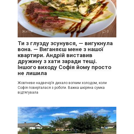
Життя
0
Ти з глузду зсунувся, — вигукнула
вона. — Виганяєш мене з нашої
квартири. Андрій виставив
дружину з хати заради тещі.
Іншого виходу Софія йому просто
не лишила
Жовтневе надвечір’я дихало вогким холодом, коли
Софія поверталася з роботи. Важка шкіряна сумка
відтягувала