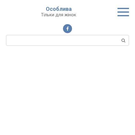
Перейти
Особлива
до
Тільки для жінок
вмісту
Пошук: