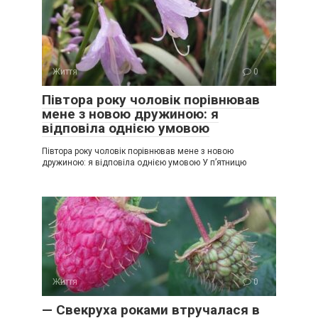
Життя
0
Півтора року чоловік порівнював
мене з новою дружиною: я
відповіла однією умовою
Півтора року чоловік порівнював мене з новою
дружиною: я відповіла однією умовою У п’ятницю
Життя
0
— Свекруха роками втручалася в