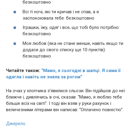
безкоштовно
Всі ті ночі, які ти кричав і не спав, а я
заспокоювала тебе: безкоштовно
Іграшки, їжу, одяг і все, що тобі було потрібно:
безкоштовно
Моя любов (яка не стане менше, навіть якщо ти
додаси до свого списку ще 10 пунктів):
безкоштовно
Читайте також:
“Мамо, я сьогодні в шапці. Я сама її
одягла i навіть не зняла за рогом”
На очах у хлопчика з’явилися сльози. Він підійшов до неї
ближче і, дивлячись в очі, сказав: “Мамо, я люблю тебе
більше всіх на світі”. І тоді він взяв у руки рахунок і
величезними літерами він написав: “Оплачено повністю”.
Джерело.