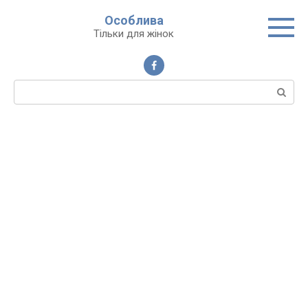
Перейти
Особлива
до
Тільки для жінок
вмісту
Пошук: