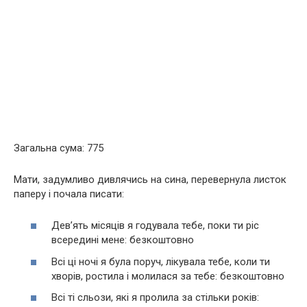
Загальна сума: 775
Мати, задумливо дивлячись на сина, перевернула листок
паперу і почала писати:
Дев’ять місяців я годувала тебе, поки ти ріс
всередині мене: безкоштовно
Всі ці ночі я була поруч, лікувала тебе, коли ти
хворів, ростила і молилася за тебе: безкоштовно
Всі ті сльози, які я пролила за стільки років: