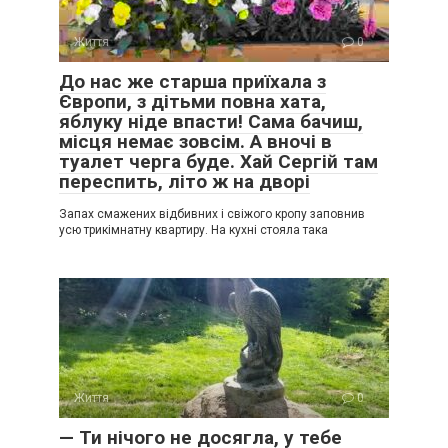
Життя
0
До нас же старша приїхала з
Європи, з дітьми повна хата,
яблуку ніде впасти! Сама бачиш,
місця немає зовсім. А вночі в
туалет черга буде. Хай Сергій там
переспить, літо ж на дворі
Запах смажених відбивних і свіжого кропу заповнив
усю трикімнатну квартиру. На кухні стояла така
Життя
0
— Ти нічого не досягла, у тебе