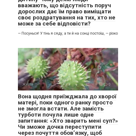
вважають, що відсутність поруч
дорослих дає їм право виміщати
своє роздратування на тих, хто не
може за себе відповісти?
— Посунься! У тінь я сяду, а ти й на сонці постоїш, — різко
Життя
0
Вона щодня приїжджала до хворої
матері, поки одного ранку просто
не змогла встати. Але замість
турботи почула лише одне
запитання: «Хто зварить мені суп?»
Чи зможе дочка переступити
через почуття обов’язку, щоб