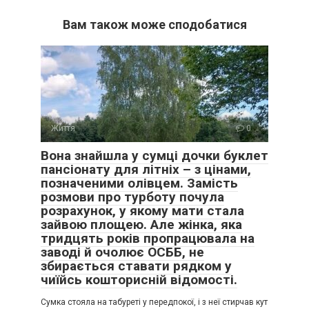
Вам також може сподобатися
Життя
0
Вона знайшла у сумці дочки буклет
пансіонату для літніх – з цінами,
позначеними олівцем. Замість
розмови про турботу почула
розрахунок, у якому мати стала
зайвою площею. Але жінка, яка
тридцять років пропрацювала на
заводі й очолює ОСББ, не
збирається ставати рядком у
чиїйсь кошторисній відомості.
Сумка стояла на табуреті у передпокої, і з неї стирчав кут