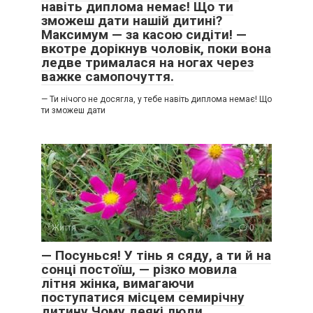
навіть диплома немає! Що ти
зможеш дати нашій дитині?
Максимум — за касою сидіти! —
вкотре дорікнув чоловік, поки вона
ледве трималася на ногах через
важке самопочуття.
— Ти нічого не досягла, у тебе навіть диплома немає! Що
ти зможеш дати
Життя
0
— Посунься! У тінь я сяду, а ти й на
сонці постоїш, — різко мовила
літня жінка, вимагаючи
поступатися місцем семирічну
дитину Чому деякі люди