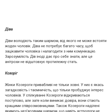
Діва
Діви володіють таким шармом, від якого не може встояти
жоден чоловік. Діва не потребує багато часу, щоб
зацікавити чоловіка і налагодити з ним комунікацію.
Зарозумілість Дів іноді дає про себе знати, але це
анітрохи не відштовхує протилежну стать.
Козоріг
Жінки Козероги привабливі не тільки зовні. У них є якась
загадковість і таємничість, що тільки пробуджує інтерес
чоловіків. У спілкуванні Козероги відкриваються
поступово, але зате коли виникає довіра, вони стають
кращими співрозмовницями. Також Козероги наділені
якимось нез’ясовним шармом, що навіть астрологи не