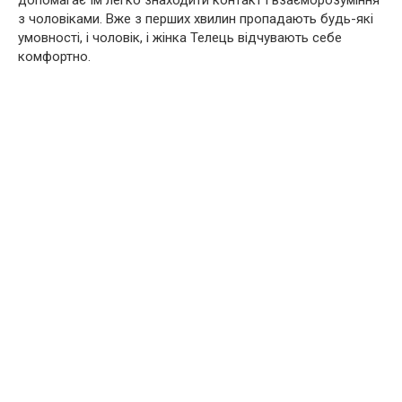
допомагає їм легко знаходити контакт і взаєморозуміння
з чоловіками. Вже з перших хвилин пропадають будь-які
умовності, і чоловік, і жінка Телець відчувають себе
комфортно.