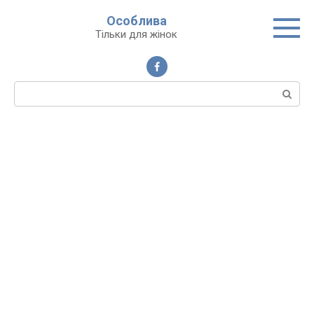
Перейти
Особлива
до
Тільки для жінок
вмісту
Пошук: