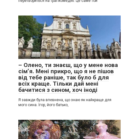
перетвориться на трагікомедію. Це саме той
Гороскоп
0
– Олено, ти знаєш, що у мене нова
сім’я. Мені прикро, що я не пішов
від тебе раніше, так було б для
всіх краще. Тільки дай мені
бачитися з сином, хоч іноді
Я завжди була впевнена, що знаю як найкраще для
мого сина. Ігор, його батько,