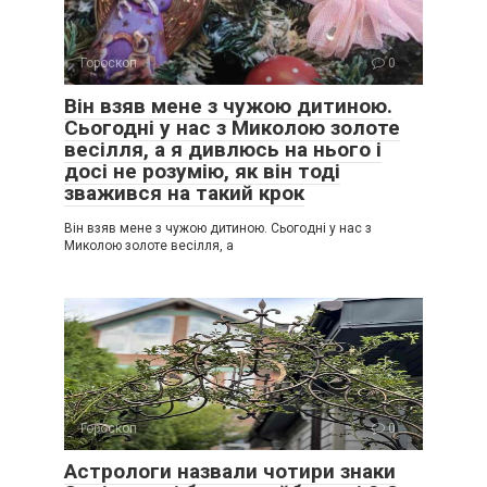
Гороскоп
0
Він взяв мене з чужою дитиною.
Сьогодні у нас з Миколою золоте
весілля, а я дивлюсь на нього і
досі не розумію, як він тоді
зважився на такий крок
Він взяв мене з чужою дитиною. Сьогодні у нас з
Миколою золоте весілля, а
Гороскоп
0
Астрологи назвали чотири знаки