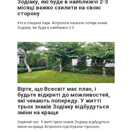
Зодіаку, які буде в найближчі 2-3
місяці важко схилити на свою
сторону
Хто в пошуках пари. Астрологи назвали чотири знаки
Зодіаку, які буде в найближчі 2-3
Гороскоп
0
Вірте, що Всесвіт має план, і
будьте відкриті до можливостей,
які чекають попереду. У житті
трьох знаків Зодіаку відбудуться
зміни на краще
Зоряний час. У житті трьох знаків Зодіаку відбудуться
зміни на краще Астрологи підготували гороскоп,