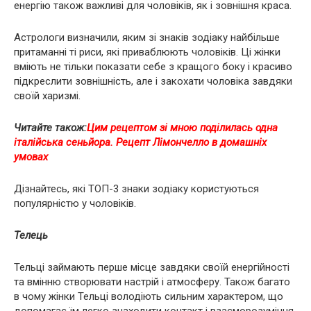
енергію також важливі для чоловіків, як і зовнішня краса.
Астрологи визначили, яким зі знаків зодіаку найбільше
притаманні ті риси, які приваблюють чоловіків. Ці жінки
вміють не тільки показати себе з кращого боку і красиво
підкреслити зовнішність, але і закохати чоловіка завдяки
своїй харизмі.
Читайте також:
Цим рецептом зі мною поділилась одна
італійська сеньйора. Рецепт Лімончелло в домашніх
умовах
Дізнайтесь, які ТОП-3 знаки зодіаку користуються
популярністю у чоловіків.
Телець
Тельці займають перше місце завдяки своїй енергійності
та вмінню створювати настрій і атмосферу. Також багато
в чому жінки Тельці володіють сильним характером, що