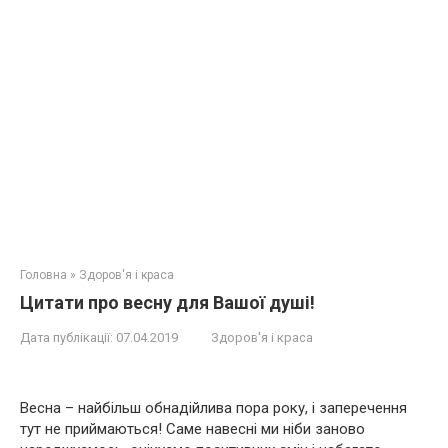
Головна
»
Здоров'я і краса
Цитати про весну для Вашої душі!
Дата публікації:
07.04.2019
Здоров'я і краса
Весна – найбільш обнадійлива пора року, і заперечення
тут не приймаються! Саме навесні ми ніби заново