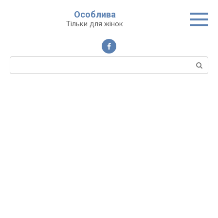
Перейти
Особлива
до
Тільки для жінок
вмісту
Пошук: