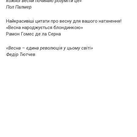
кожної весни починаю розуміти це»
Пол Палмер
Найкрасивіші цитати про весну для вашого натхнення!
«Весна народжується блондинкою»
Рамон Гомес де ла Серна
«Весна – єдина революція у цьому світі»
Федір Тютчев