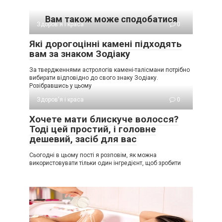
Вам також може сподобатися
Здоров'я і краса
0
Які дорогоцінні камені підходять
вам за знаком Зодіаку
За твердженнями астрологів камені-талісмани потрібно
вибирати відповідно до свого знаку Зодіаку.
Розібравшись у цьому
Здоров'я і краса
0
Хочете мати блискуче волосся?
Тоді цей простий, і головне
дешевий, засіб для вас
Сьогодні в цьому пості я розповім, як можна
використовувати тільки один інгредієнт, щоб зробити