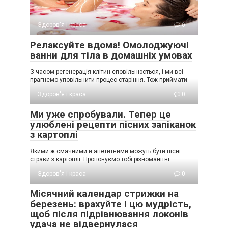
Здоров'я і краса
0
Релаксуйте вдома! Омолоджуючі
ванни для тіла в домашніх умовах
З часом регенерація клітин сповільнюється, і ми всі
прагнемо уповільнити процес старіння. Тож приймати
Здоров'я і краса
0
Ми уже спробували. Тепер це
улюблені рецепти пісних запіканок
з картоплі
Якими ж смачними й апетитними можуть бути пісні
страви з картоплі. Пропонуємо тобі різноманітні
Здоров'я і краса
0
Місячний календар стрижки на
березень: врахуйте і цю мудрість,
щоб після підрівнювання локонів
удача не відвернулася