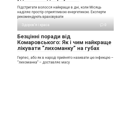
Підстригати волосся найкраще в дні, коли Місяць
наділяє простір сприятливою енергетикою. Експерти
рекомендують враховувати
Здоров'я і краса
0
Безцінні поради від
Комаровського: Як і чим найкраще
лікувати “лихоманку” на губах
Герпес, або як в народі прийнято називати цю інфекцію –
“лихоманка” – доставляє масу