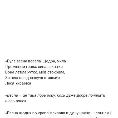
«Була весна весела, щедра, мила,
Промінням грала, сипала квітки,
Вона летіла хутко, мов стокрила,
За нею вслід співучії пташки!»
Леся Українка
«Весна – це така пора року, коли дуже добре починати
щось нове»
«Весна щодня по краплі вливала в душу надію — сонцем і