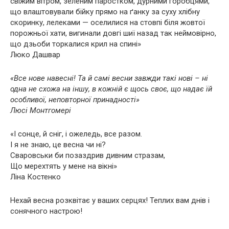
свіжим вітром, зеленим паростком, дурними горобцями,
що влаштовували бійку прямо на ґанку за суху хлібну
скоринку, лелеками — оселилися на стовпі біля жовтої
порожньої хати, вигинали довгі шиї назад так неймовірно,
що дзьоби торкалися крил на спині»
Люко Дашвар
«Все нове навесні! Та й самі весни завжди такі нові – ні
одна не схожа на іншу, в кожній є щось своє, що надає їй
особливої, неповторної принадності»
Люсі Монтгомері
«І сонце, й сніг, і ожеледь, все разом.
І я не знаю, це весна чи ні?
Сваровськи би позаздрив дивним стразам,
Що мерехтять у мене на вікні»
Ліна Костенко
Нехай весна розквітає у ваших серцях! Теплих вам днів і
сонячного настрою!