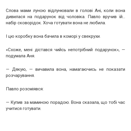
Слова мами луною відлунювали в голові Ані, коли вона
дивилася на подарунок від чоловіка. Павло вручив їй…
набір сковорідок. Хоча готувати вона не любила.
І цю коробку вона бачила в коморі у свекрухи.
«Схоже, мені дістався чийсь непотрібний подарунок», —
подумала Аня.
— Дякую, — вичавила вона, намагаючись не показати
розчарування.
Павло розсміявся:
— Купив за маминою порадою. Вона сказала, що тобі час
учитися готувати.