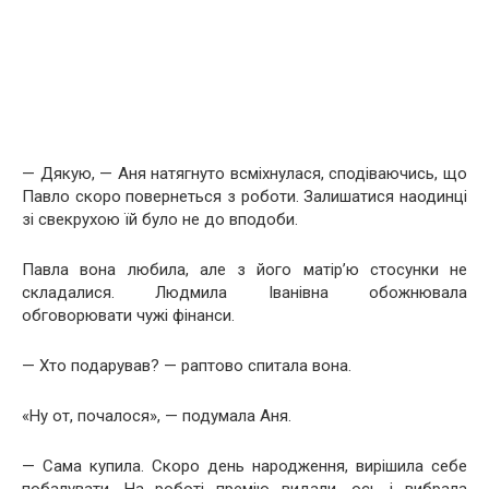
— Дякую, — Аня натягнуто всміхнулася, сподіваючись, що
Павло скоро повернеться з роботи. Залишатися наодинці
зі свекрухою їй було не до вподоби.
Павла вона любила, але з його матір’ю стосунки не
складалися. Людмила Іванівна обожнювала
обговорювати чужі фінанси.
— Хто подарував? — раптово спитала вона.
«Ну от, почалося», — подумала Аня.
— Сама купила. Скоро день народження, вирішила себе