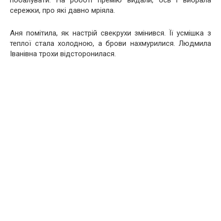
побалувати. На роботі премію видали, ось і вибрала
сережки, про які давно мріяла.
Аня помітила, як настрій свекрухи змінився. Її усмішка з
теплої стала холодною, а брови нахмурилися. Людмила
Іванівна трохи відсторонилася.