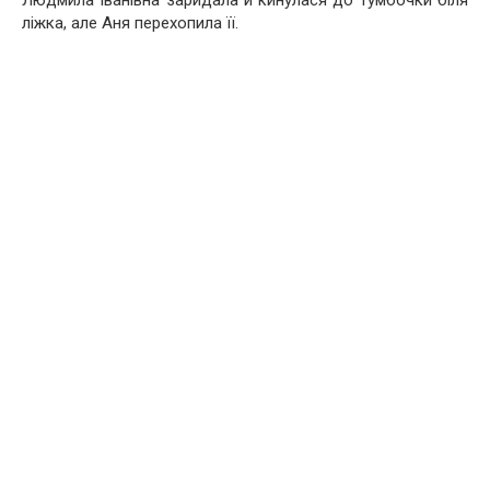
Людмила Іванівна заридала й кинулася до тумбочки біля
ліжка, але Аня перехопила її.