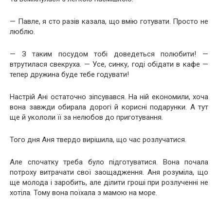
— Павле, я сто разів казала, що вмію готувати. Просто не
люблю.
— З таким посудом тобі доведеться полюбити! —
втрутилася свекруха. — Усе, синку, годі обідати в кафе —
тепер дружина буде тебе годувати!
Настрій Ані остаточно зіпсувався. На ній економили, хоча
вона завжди обирала дорогі й корисні подарунки. А тут
ще й укололи її за нелюбов до приготування.
Того дня Аня твердо вирішила, що час розлучатися.
Але спочатку треба було підготуватися. Вона почала
потроху витрачати свої заощадження. Аня розуміла, що
ще молода і заробить, але ділити гроші при розлученні не
хотіла. Тому вона поїхала з мамою на море.