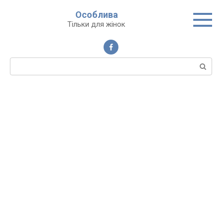
Перейти
Особлива
до
Тільки для жінок
вмісту
Пошук: