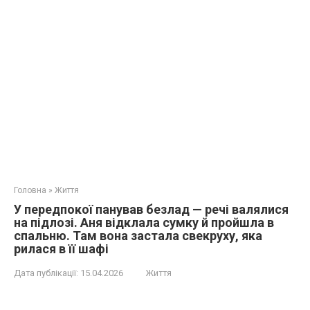
Головна
»
Життя
У передпокої панував безлад — речі валялися
на підлозі. Аня відклала сумку й пройшла в
спальню. Там вона застала свекруху, яка
рилася в її шафі
Дата публікації:
15.04.2026
Життя