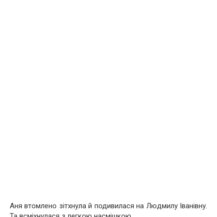
Аня втомлено зітхнула й подивилася на Людмилу Іванівну.
Та всміхнулася з легкою насмішкою.