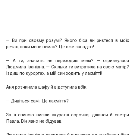
— Ви при своєму розумі? Якого біса ви риєтеся в моїх
речах, поки мене немає? Це вже занадто!
— А ти, значить, не переходиш межі? — огризнулася
Людмила Іванівна. — Скільки ти витратила на свою матір?
Їздиш по курортах, а мій син ходить у лахмітті!
Аня розчинила шафу й відступила вбік.
— Дивіться самі. Це лахміття?
За її спиною висіли акуратні сорочки, джинси й светри
Павла. Він явно не бідував.