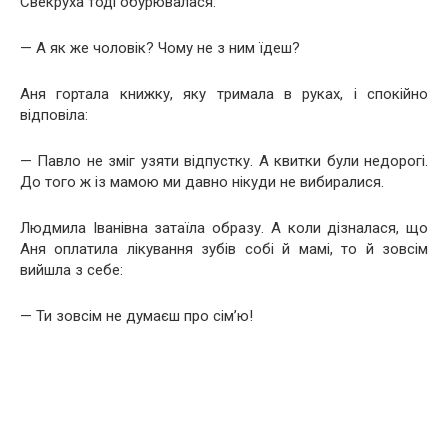
Свекруха тоді обурювалася:
— А як же чоловік? Чому не з ним їдеш?
Аня гортала книжку, яку тримала в руках, і спокійно
відповіла:
— Павло не зміг узяти відпустку. А квитки були недорогі.
До того ж із мамою ми давно нікуди не вибиралися.
Людмила Іванівна затаїла образу. А коли дізналася, що
Аня оплатила лікування зубів собі й мамі, то й зовсім
вийшла з себе:
— Ти зовсім не думаєш про сім’ю!