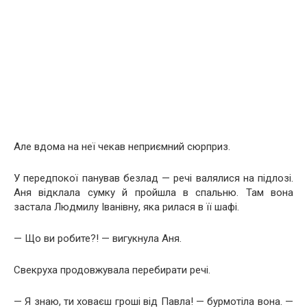
Але вдома на неї чекав неприємний сюрприз.
У передпокої панував безлад — речі валялися на підлозі.
Аня відклала сумку й пройшла в спальню. Там вона
застала Людмилу Іванівну, яка рилася в її шафі.
— Що ви робите?! — вигукнула Аня.
Свекруха продовжувала перебирати речі.
— Я знаю, ти ховаєш гроші від Павла! — бурмотіла вона. —