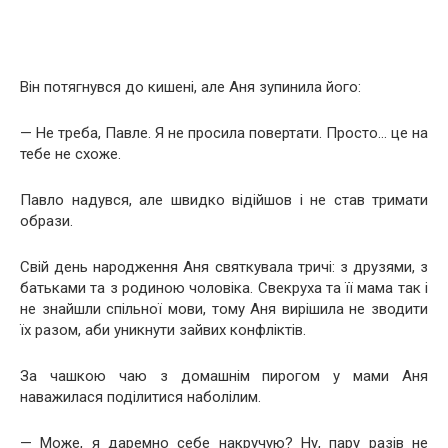
Він потягнувся до кишені, але Аня зупинила його:
— Не треба, Павле. Я не просила повертати. Просто… це на
тебе не схоже.
Павло надувся, але швидко відійшов і не став тримати
образи.
Свій день народження Аня святкувала тричі: з друзями, з
батьками та з родиною чоловіка. Свекруха та її мама так і
не знайшли спільної мови, тому Аня вирішила не зводити
їх разом, аби уникнути зайвих конфліктів.
За чашкою чаю з домашнім пирогом у мами Аня
наважилася поділитися наболілим.
— Може, я даремно себе накручую? Ну, пару разів не