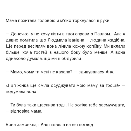
Мама похитала головою й м’яко торкнулася її руки.
— Донечко, я не хочу лізти в твої справи з Павлом… Але я
давно помітила, що Людмила Іванівна — людина жадібна.
Ще перед весіллям вона лічила кожну копійку. Ми вклали
більше, хоча гостей з нашого боку було менше. А вона
однаково думала, що ми її обдурили.
— Мамо, чому ти мені не казала? — здивувалася Аня.
«І ця жінка ще сміла осуджувати мою маму за гроші!» —
подумала вона.
— Ти була така щаслива тоді… Не хотіла тебе засмучувати,
— відповіла мама.
Вона замовкла, і Аня підвела на неї погляд.