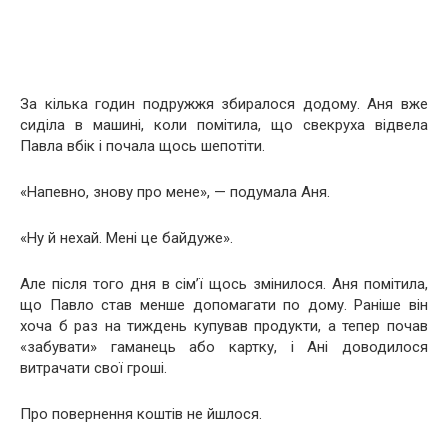
За кілька годин подружжя збиралося додому. Аня вже
сиділа в машині, коли помітила, що свекруха відвела
Павла вбік і почала щось шепотіти.
«Напевно, знову про мене», — подумала Аня.
«Ну й нехай. Мені це байдуже».
Але після того дня в сім’ї щось змінилося. Аня помітила,
що Павло став менше допомагати по дому. Раніше він
хоча б раз на тиждень купував продукти, а тепер почав
«забувати» гаманець або картку, і Ані доводилося
витрачати свої гроші.
Про повернення коштів не йшлося.