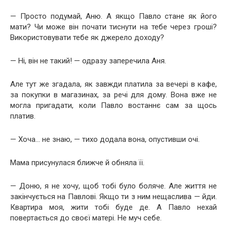
— Просто подумай, Аню. А якщо Павло стане як його
мати? Чи може він почати тиснути на тебе через гроші?
Використовувати тебе як джерело доходу?
— Ні, він не такий! — одразу заперечила Аня.
Але тут же згадала, як завжди платила за вечері в кафе,
за покупки в магазинах, за речі для дому. Вона вже не
могла пригадати, коли Павло востаннє сам за щось
платив.
— Хоча… не знаю, — тихо додала вона, опустивши очі.
Мама присунулася ближче й обняла її.
— Доню, я не хочу, щоб тобі було боляче. Але життя не
закінчується на Павлові. Якщо ти з ним нещаслива — йди.
Квартира моя, жити тобі буде де. А Павло нехай
повертається до своєї матері. Не муч себе.