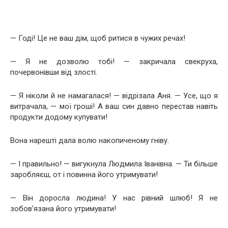
— Годі! Це не ваш дім, щоб ритися в чужих речах!
— Я не дозволю тобі! — закричала свекруха,
почервонівши від злості.
— Я ніколи й не намагалася! — відрізала Аня. — Усе, що я
витрачала, — мої гроші! А ваш син давно перестав навіть
продукти додому купувати!
Вона нарешті дала волю накопиченому гніву.
— І правильно! — вигукнула Людмила Іванівна. — Ти більше
заробляєш, от і повинна його утримувати!
— Він доросла людина! У нас рівний шлюб! Я не
зобов’язана його утримувати!