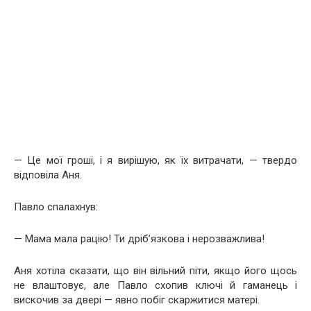
— Це мої гроші, і я вирішую, як їх витрачати, — твердо
відповіла Аня.
Павло спалахнув:
— Мама мала рацію! Ти дріб’язкова і нерозважлива!
Аня хотіла сказати, що він вільний піти, якщо його щось
не влаштовує, але Павло схопив ключі й гаманець і
вискочив за двері — явно побіг скаржитися матері.