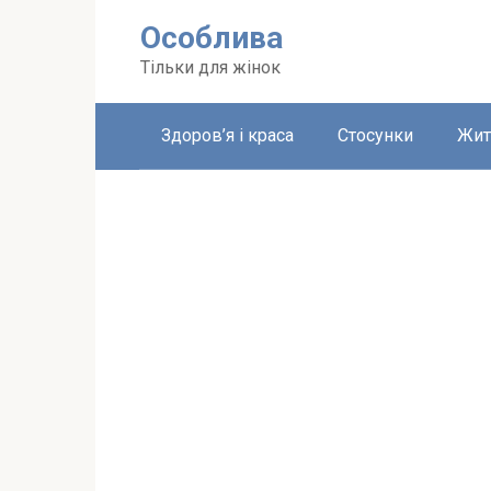
Перейти
Особлива
до
вмісту
Тільки для жінок
Здоров’я і краса
Стосунки
Жит