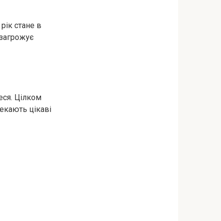
рік стане в
 загрожує
еся. Цілком
чекають цікаві