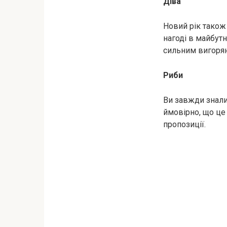
Діва
Новий рік також 
нагоді в майбут
сильним вигоря
Риби
Ви завжди знали 
ймовірно, що це 
пропозиції.