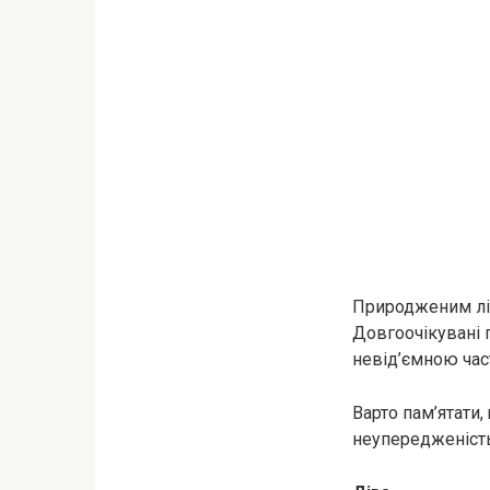
Природженим лід
Довгоочікувані 
невід’ємною час
Варто пам’ятати
неупередженість