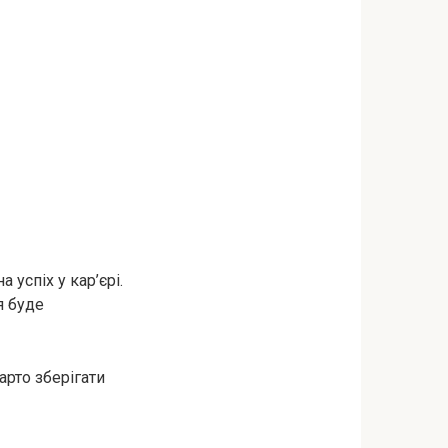
успіх у кар’єрі.
я буде
рто зберігати