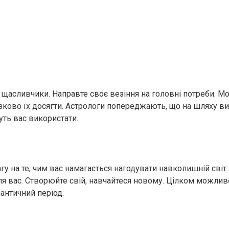
 щасливчики. Направте своє везіння на головні потреби. М
’язково їх досягти. Астрологи попереджають, що на шляху ви
уть вас використати.
гу на те, чим вас намагається нагодувати навколишній світ.
для вас. Створюйте свій, навчайтеся новому. Цілком можлив
античний період.