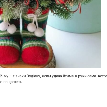
22-му – є знаки Зодіаку, яким удача йтиме в руки сама. Астр
о пощастить.