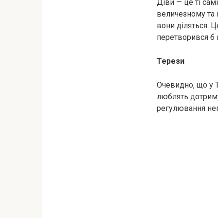
Діви — це ті сам
величезному та 
вони діляться. 
перетворився б н
Терези
Очевидно, що у 
люблять дотриму
регулювання нег