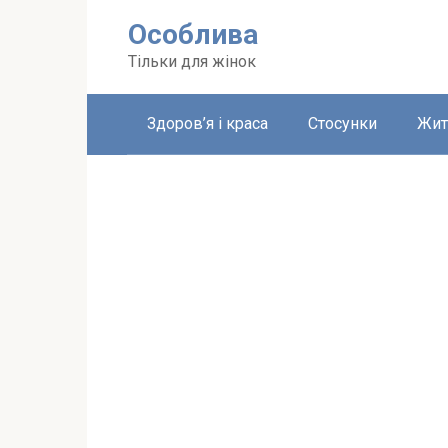
Перейти
Особлива
до
вмісту
Тільки для жінок
Здоров’я і краса
Стосунки
Жит