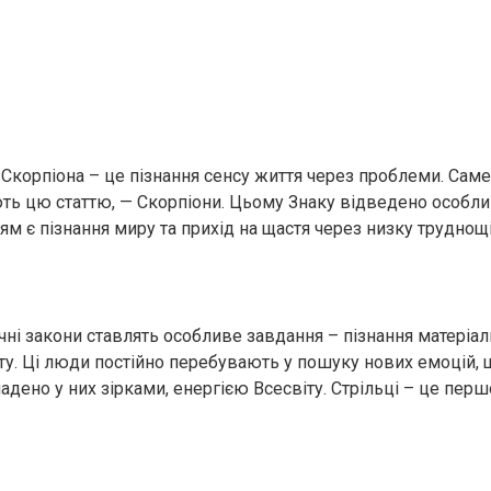
 Скорпіона – це пізнання сенсу життя через проблеми. Саме
ють цю статтю, — Скорпіони. Цьому Знаку відведено особли
м є пізнання миру та прихід на щастя через низку труднощі
чні закони ставлять особливе завдання – пізнання матеріал
іту. Ці люди постійно перебувають у пошуку нових емоцій, 
адено у них зірками, енергією Всесвіту. Стрільці – це пер