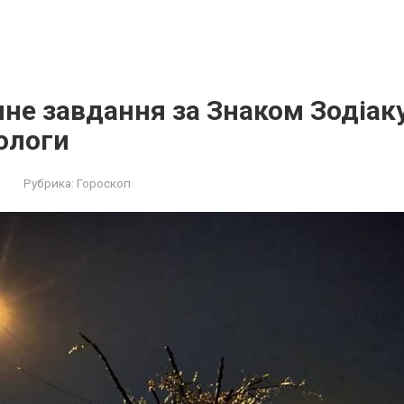
не завдання за Знаком Зодіаку
ологи
Рубрика:
Гороскоп