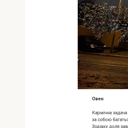
Овен
Кармічна задача
за собою багатьо
Зодіаку доля зав