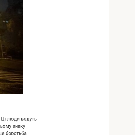
 Ці люди ведуть
цьому знаку
це боротьба.