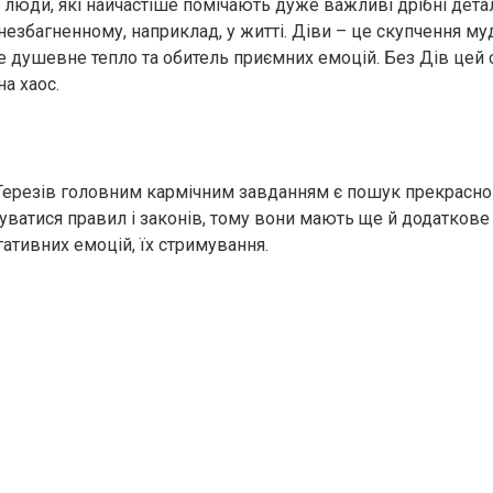
і люди, які найчастіше помічають дуже важливі дрібні дета
незбагненному, наприклад, у житті. Діви – це скупчення му
Це душевне тепло та обитель приємних емоцій. Без Дів цей 
а хаос.
Терезів головним кармічним завданням є пошук прекрасно
ватися правил і законів, тому вони мають ще й додаткове
ативних емоцій, їх стримування.