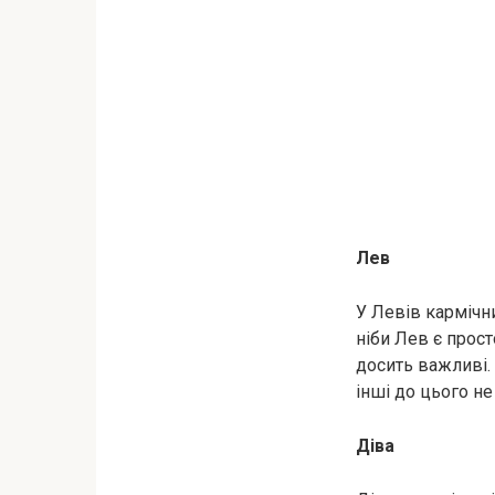
Лев
У Левів кармічн
ніби Лев є прос
досить важливі.
інші до цього не 
Діва