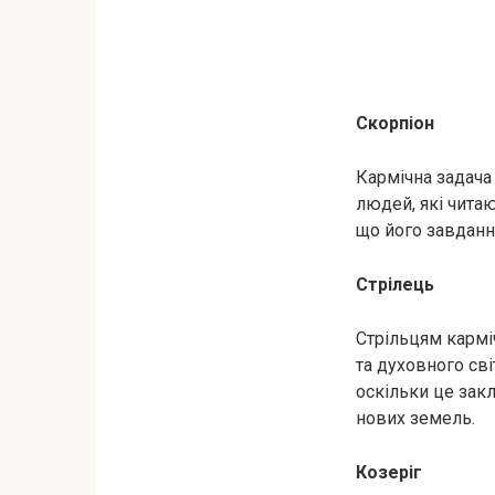
Скорпіон
Кармічна задача
людей, які чита
що його завдання
Стрілець
Стрільцям кармі
та духовного св
оскільки це закл
нових земель.
Козеріг