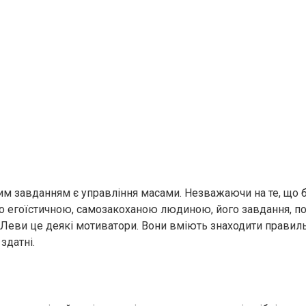
им завданням є управління масами. Незважаючи на те, що б
то егоїстичною, самозакоханою людиною, його завдання, п
 Леви це деякі мотиватори. Вони вміють знаходити правиль
здатні.