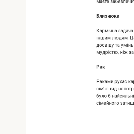
маєте забезпечи
Близнюки
Кармічна задача
іншим людям. Це
досвіду та умін
мудрістю, ніж за
Рак
Раками рухає ка
сім’ю від непотр
було б найсильн
сімейного затиш