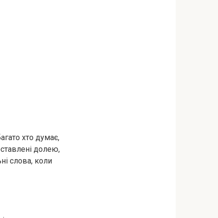
агато хто думає,
оставлені долею,
ні слова, коли