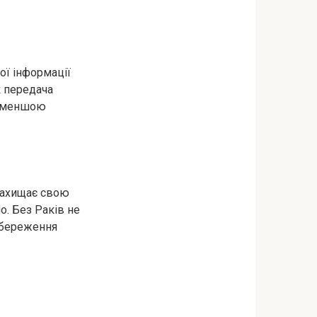
ої інформації
к передача
о меншою
захищає свою
о. Без Раків не
 збереження