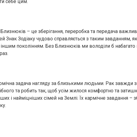
ти себе цим.
 Близнюків – це зберігання, переробка та передача важлив
й Знак Зодіаку чудово справляється з таким завданням, я
ь іншим поколінням. Без Близнюків ми володіли б набагат
раз.
рмічна задача нагляду за близькими людьми. Рак завжди 
ібного та робить так, щоб усім жилося комфортно та затишн
іших і найміцніших сімей на Землі. Їх кармічне завдання –
ку.