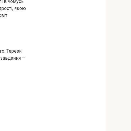
лі в чомусь
дрості, якою
світ
го. Терези
 завдання —