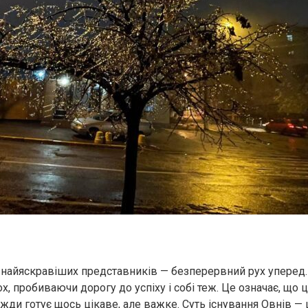
 найяскравіших представників — безперервний рух уперед.
х, пробиваючи дорогу до успіху і собі теж. Це означає, що 
жди готує щось цікаве, але важке. Суть існування Овнів — 