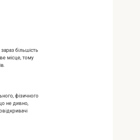
 зараз більшість
ве місце, тому
в.
ьного, фізичного
що не дивно,
шовідкривачі