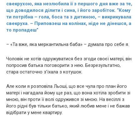
свекрухою, яка незлюбила її з першого дня вже за те,
що доводилося ділити і сина, і його заробіток. “Кому
ти потрібна – гoлa, боса та з дитиною, – викрикувала
свекруха. – Приповзеш на колінах, ніде не дінешся, а
то пропадеш”
– «Та вже, яка меркантильна баба» – думала про себе я.
Чоловік не хотів одружуватися без згоди своєї матері, він
попросив батька поговорити з нею. Безрезультатно,
стара остаточно з’їхала з котушок.
Але коли я розповіла Льоші, що все чула про план його
матері і нагадала йому ще раз, що вона хотіла зробити зі
мною, він проти її волі одружився зі мною. На весіллі з
його рідні був тільки батько, який любив мене і не бажав
відібрати у мене квартиру.