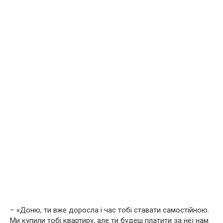
– «Доню, ти вже доросла і час тобі ставати самостійною.
Ми купили тобі квартиру, але ти будеш платити за неї нам