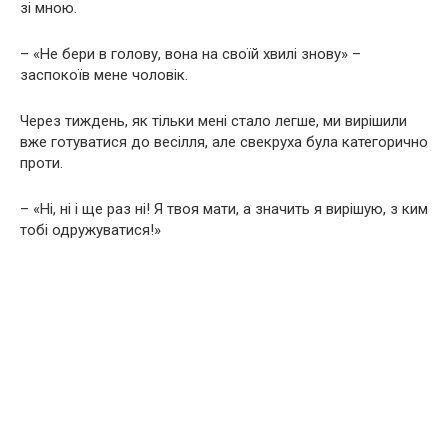
зі мною.
– «Не бери в голову, вона на своїй хвилі знову» –
заспокоїв мене чоловік.
Через тиждень, як тільки мені стало легше, ми вирішили
вже готуватися до весілля, але свекруха була категорично
проти.
– «Ні, ні і ще раз ні! Я твоя мати, а значить я вирішую, з ким
тобі одружуватися!»