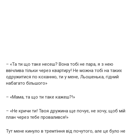
– «Та ти що таке несеш? Вона тобі не пара, я з нею
ввічлива тільки через квартиру! Не можна тобі на таких
одружитися по коханню, ти у мене, Льошенька, гідний
набагато більшого»
– «Мама, та що ти таке кажеш?!»
– «Не кричи ти! Твоя дружина ще почує, не хочу, щоб мій
план через тебе провалився!»
Тут мене кинуло в тремтіння від почутого, але це було не