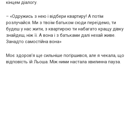
кінцем діалогу.
– «Одружись з нею і відбери квартиру! А потім
розлучайся. Ми з твоїм батьком сюди переїдемо, ти
будеш у нас жити, з квартирою ти набагато кращу дівку
знайдеш, ніж її. А вона і з батьками далі нехай живе.
Занадто самостійна вона»
Моє здоров’я ще сильніше погіршився, але я чекала, що
відповість їй Льоша. Між ними настала хвилинна пауза.