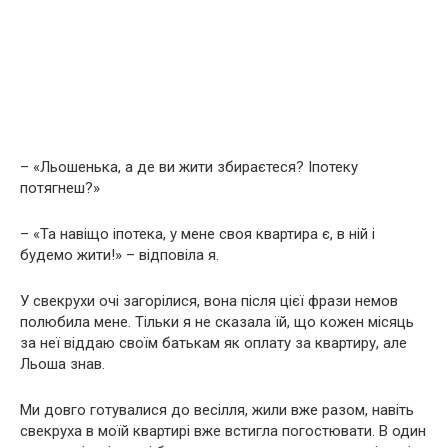
– «Льошенька, а де ви жити збираєтеся? Іпотеку
потягнеш?»
– «Та навіщо іпотека, у мене своя квартира є, в ній і
будемо жити!» – відповіла я.
У свекрухи очі загорілися, вона після цієї фрази немов
полюбила мене. Тільки я не сказала їй, що кожен місяць
за неї віддаю своїм батькам як оплату за квартиру, але
Льоша знав.
Ми довго готувалися до весілля, жили вже разом, навіть
свекруха в моїй квартирі вже встигла погостювати. В один