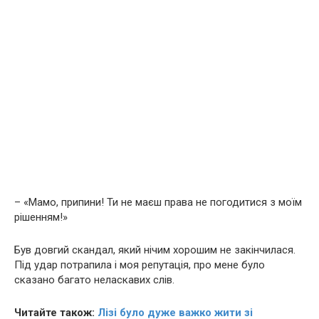
– «Мамо, припини! Ти не маєш права не погодитися з моїм
рішенням!»
Був довгий скандал, який нічим хорошим не закінчилася.
Під удар потрапила і моя репутація, про мене було
сказано багато неласкавих слів.
Читайте також:
Лізі було дуже важко жити зі