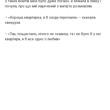
з таких візитів мені було дуже погано, я лежала в ліжку і
почула, про що мій наречений з матір’ю розмовляв.
– «Хороша квартирка, я б сюди переїхала» – сказала
свекруха.
– «Так, пощастило, нічого не скажеш, та і не було б у неї
квартири, я б все одно її любив»