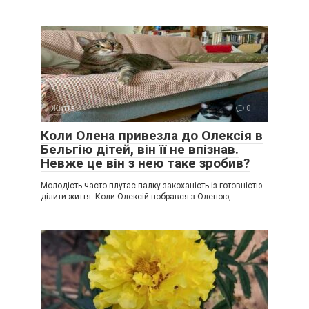
Життя
0
Коли Олена привезла до Олексія в
Бельгію дітей, він її не впізнав.
Невже це він з нею таке зробив?
Молодість часто плутає палку закоханість із готовністю
ділити життя. Коли Олексій побрався з Оленою,