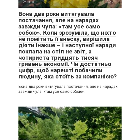
Життя
0
Вона два роки витягувала
постачання, але на нарадах
завжди чула: «там усе само
собою». Коли зрозуміла, що ніхто
не помітить її внеску, вирішила
діяти інакше – і наступної наради
поклала на стіл не звіт, а
чотириста тридцять тисяч
гривень економії. Чи достатньо
цифр, щоб нарешті побачили
людину, яка стоїть за компанією?
Вона два роки витягувала постачання, але на нарадах
завжди чула: «там усе само собою».