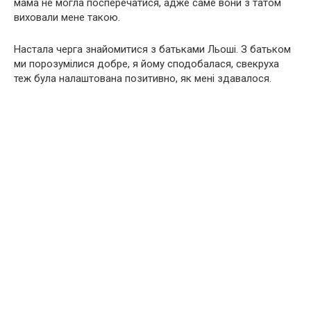
мама не могла посперечатися, адже саме вони з татом
виховали мене такою.
Настала черга знайомитися з батьками Льоші. З батьком
ми порозумілися добре, я йому сподобалася, свекруха
теж була налаштована позитивно, як мені здавалося.