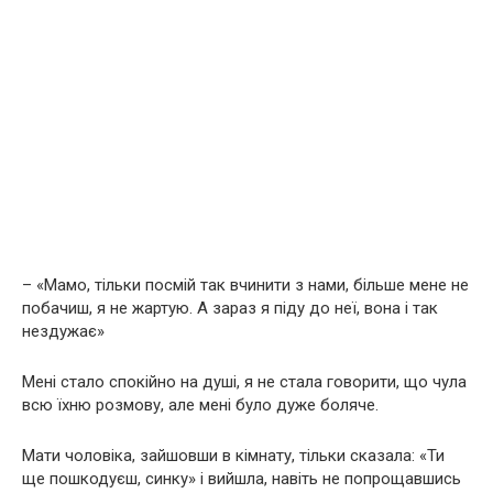
– «Мамо, тільки посмій так вчинити з нами, більше мене не
побачиш, я не жартую. А зараз я піду до неї, вона і так
нездужає»
Мені стало спокійно на дyші, я не стала говорити, що чула
всю їхню розмову, але мені було дуже боляче.
Мати чоловіка, зайшовши в кімнату, тільки сказала: «Ти
ще пошкодуєш, синку» і вийшла, навіть не попрощавшись