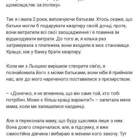
щомісяця,тяк за іпотеку»
Так я і жила 2 роки, виплачуючи батькам. Хтось скаже, що
батьки могли б подарувати квартиру своїй дочці, проте,
вони витратили всі свої заощадження і я повинна їм
відшкодувати витрати. До того ж, я кілька раз
затримувала з платежем, вони входили в моє становище.
Краще, ніж у банку брати квартиру.
Коли ми з Льошею вирішили створити сім’ю, я
познайомила його з моїми батьками, вони ніби й прийняли
нас, але до мого нареченого поставилися з презирством.
– «Донечко, я не впевнена, що він саме той, хто тобі
потрібен. Може є більш кращі варіанти?» – запитала мене
мама, коли ми залишилися наодинці.
Але я переконала маму, що буду щаслива лише з ним.
Вона довго сперечалася, але, в підсумку, я вже
самостійна дівчина і вибираю в женихи кого захочу. Тут