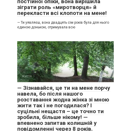
постійної опіки, вона вирішила
зіграти роль «миротворця» й
перекласти всі клопоти на мене!
— Ти уявляєш, вона двадцять сім років була для нього
єдиною донькою, отримувала всю
Життя
0
— Зізнавайся, це ти на мене порчу
навела, бо після нашого
розставання жодна жінка зі мною
жити так і не погодилася? І
суцільні нещастя – це точно ти
зробила, більше нікому! —
впевнено запитав колишній у
повідомленні через 8 років.