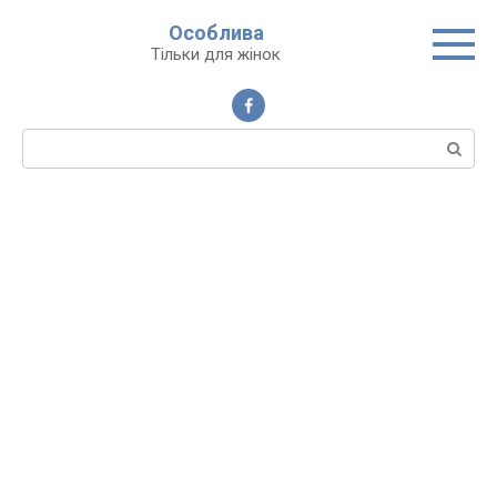
Перейти
Особлива
до
Тільки для жінок
вмісту
Пошук: