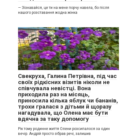
— Зізнавайся, це ти на мене порчу навела, бо після
нашого розставання жодна жінка
Життя
0
Свекруха, Галина Петрівна, під час
своїх рідкісних візитів ніколи не
співчувала невістці. Вона
приходила раз на місяць,
приносила кілька яблук чи бананів,
трохи гралася з дітьми й щоразу
нагадувала, що Олена має бути
вдячна за таку допомогу
Рік тому родинне життя Олени розсипалося за один
вечір. Андрій просто зібрав речі, залишив