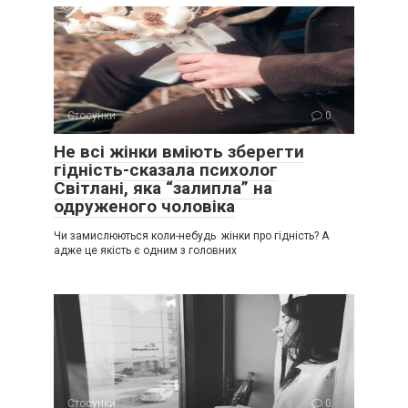
Стосунки
0
Не всі жінки вміють зберегти
гідність-сказала психолог
Світлані, яка “залипла” на
одруженого чоловіка
Чи замислюються коли-небудь жінки про гідність? А
адже це якість є одним з головних
Стосунки
0