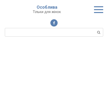
Перейти
Особлива
до
Тільки для жінок
вмісту
Пошук: