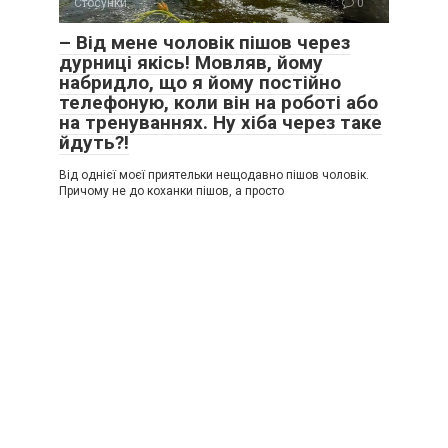
Стосунки
0
– Від мене чоловік пішов через
дурниці якісь! Мовляв, йому
набридло, що я йому постійно
телефоную, коли він на роботі або
на тренуваннях. Ну хіба через таке
йдуть?!
Від однієї моєї приятельки нещодавно пішов чоловік.
Причому не до коханки пішов, а просто