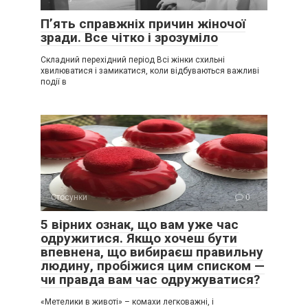
П’ять справжніх причин жіночої
зради. Все чітко і зрозуміло
Складний перехідний період Всі жінки схильні
хвилюватися і замикатися, коли відбуваються важливі
події в
Стосунки
0
5 вірних ознак, що вам уже час
одружитися. Якщо хочеш бути
впевнена, що вибираєш правильну
людину, пробіжися цим списком —
чи правда вам час одружуватися?
«Метелики в животі» – комахи легковажні, і