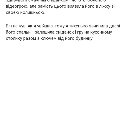
здивувати смачним сніданком і його улюбленою
відеогрою, але замість цього виявила його в ліжку зі
своєю колишньою.
Він не чув, як я увійшла, тому я тихенько зачинила двері
його спальні і залишила сніданок і гру на кухонному
столику разом з ключем від його будинку.