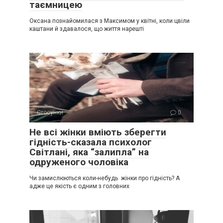
таємницею
Оксана познайомилася з Максимом у квітні, коли цвіли
каштани й здавалося, що життя нарешті
Стосунки
0
Не всі жінки вміють зберегти
гідність-сказала психолог
Світлані, яка “залипла” на
одруженого чоловіка
Чи замислюються коли-небудь жінки про гідність? А
адже це якість є одним з головних