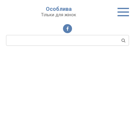
Перейти
Особлива
до
Тільки для жінок
вмісту
Пошук: