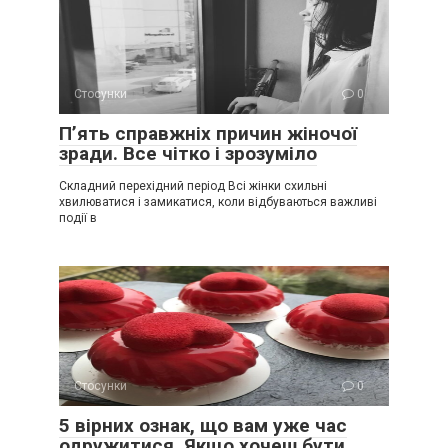
Стосунки
0
П’ять справжніх причин жіночої
зради. Все чітко і зрозуміло
Складний перехідний період Всі жінки схильні
хвилюватися і замикатися, коли відбуваються важливі
події в
Стосунки
0
5 вірних ознак, що вам уже час
одружитися. Якщо хочеш бути