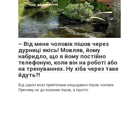
Стосунки
0
– Від мене чоловік пішов через
дурниці якісь! Мовляв, йому
набридло, що я йому постійно
телефоную, коли він на роботі або
на тренуваннях. Ну хіба через таке
йдуть?!
Від однієї моєї приятельки нещодавно пішов чоловік.
Причому не до коханки пішов, а просто