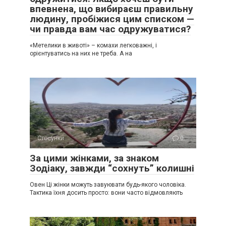
впевнена, що вибираєш правильну
людину, пробіжися цим списком —
чи правда вам час одружуватися?
«Метелики в животі» – комахи легковажні, і
орієнтуватись на них не треба. А на
Стосунки
0
За цими жінками, за знаком
Зодіаку, завжди “сохнуть” колишні
Овен Ці жінки можуть завуювати будь-якого чоловіка.
Тактика їхня досить просто: вони часто відмовляють