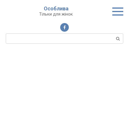
Перейти
Особлива
до
Тільки для жінок
вмісту
Пошук: