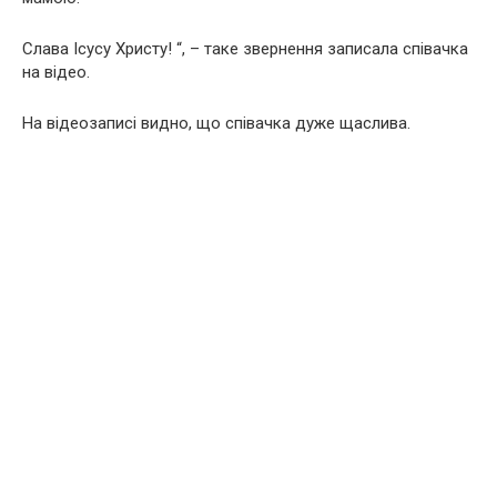
Слава Ісусу Христу! “, – таке звернення записала співачка
на відео.
На відеозаписі видно, що співачка дуже щаслива.