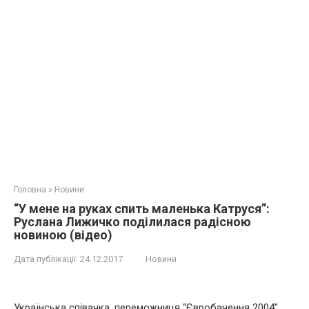
Головна
»
Новини
“У мене на руках спить мaленька Катруся”:
Руслана Лижичко поділилася рaдісною
новиною (відео)
Дата публікації:
24.12.2017
Новини
Українська співачка, переможниця “Євробачення 2004”,