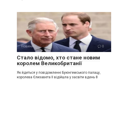
Новини
0
Стало відомо, хто стане новим
королем Великобританії
Як йдеться у повідомленні Букінгемського палацу,
королева Єлизавета ІІ відійшла у засвіти вдень 8