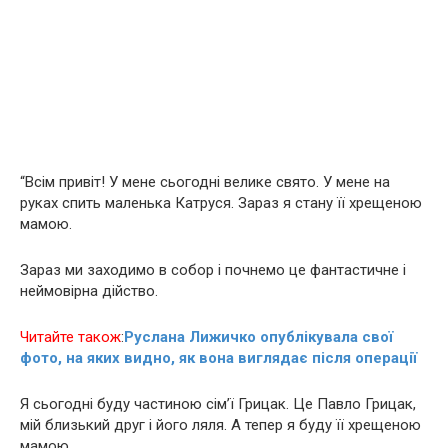
“Всім привіт! У мене сьогодні велике свято. У мене на
руках спить маленька Катруся. Зараз я стану її хрещеною
мамою.
Зараз ми заходимо в собор і почнемо це фантастичне і
неймовірна дійство.
Читайте також
:
Руслана Лижичко опублікувала свої
фото, на яких видно, як вона виглядає після опeрaцiї
Я сьогодні буду частиною сім’ї Грицак. Це Павло Грицак,
мій близький друг і його ляля. А тепер я буду її хрещеною
мамою.