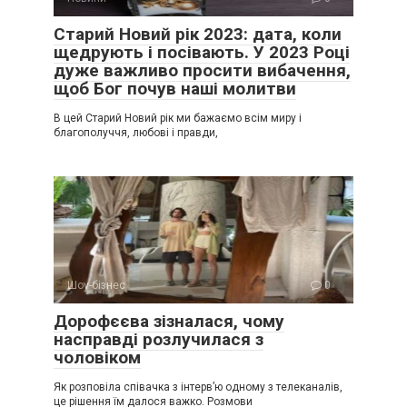
Старий Новий рік 2023: дата, коли
щедрують і посівають. У 2023 Році
дуже важливо просити вибачення,
щоб Бог почув наші молитви
В цей Старий Новий рік ми бажаємо всім миру і
благополуччя, любові і правди,
Шоу-бізнес
0
Дорофєєва зізналася, чому
насправді розлучилася з
чоловіком
Як розповіла співачка з інтерв’ю одному з телеканалів,
це рішення їм далося важко. Розмови