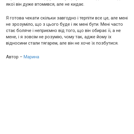
якої він дуже втомився, але не кидає.
Я готова чекати скільки завгодно і терпіти все це, але мені
не зрозуміло, що з цього буде і як мені бути. Мені часто
стає боляче і неприємно від того, що він обирає її, а не
мене, і я зовсім не розумію, чому так, адже йому їх
відносини стали тягарем, але він не хоче їх позбутися.
Автор –
Марина