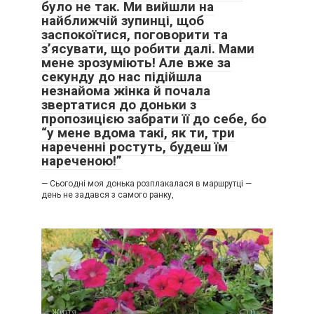
було не так. Ми вийшли на
найближчій зупинці, щоб
заспокоїтися, поговорити та
з’ясувати, що робити далі. Мами
мене зрозуміють! Але вже за
секунду до нас підійшла
незнайома жінка й почала
звертатися до доньки з
пропозицією забрати її до себе, бо
“у мене вдома такі, як ти, три
нареченні ростуть, будеш їм
нареченою!”
— Сьогодні моя донька розплакалася в маршрутці —
день не задався з самого ранку,
Життя
0