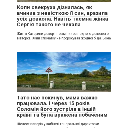
Коли свекруха дізналась, як
вчинив з невісткою її син, вразила
усіх довкола. Навіть таємна жінка
Сергія такого не чекала
Життя Катерини докорінно змінилося одного дощового
вівторка, який спочатку не пророкував жодної біди. Вона
Життя
0
Тато нас покинув, мама важко
працювала. І через 15 років
Соломія його зустріла в іншій
країні та була вражена побаченим
Шелест паперів у кабінеті генеральної директорки