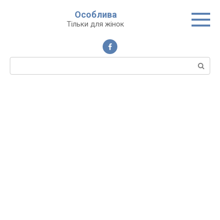
Перейти
Особлива
до
Тільки для жінок
вмісту
Пошук: