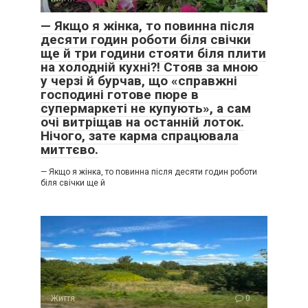
— Якщо я жінка, то повинна після
десяти годин роботи біля свічки
ще й три години стояти біля плити
на холодній кухні?! Стояв за мною
у черзі й бурчав, що «справжні
господині готове пюре в
супермаркеті не купують», а сам
очі витріщав на останній лоток.
Нічого, зате карма спрацювала
миттєво.
— Якщо я жінка, то повинна після десяти годин роботи
біля свічки ще й
Життя
0