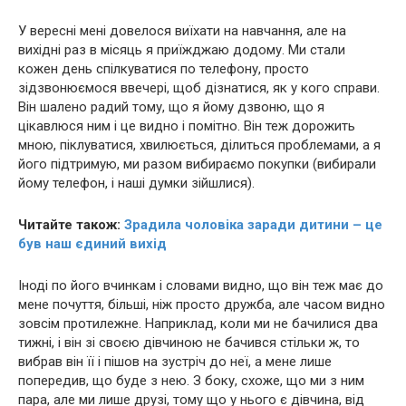
У вересні мені довелося виїхати на навчання, але на
вихідні раз в місяць я приїжджаю додому. Ми стали
кожен день спілкуватися по телефону, просто
зідзвонюємося ввечері, щоб дізнатися, як у кого справи.
Він шалено радий тому, що я йому дзвоню, що я
цікавлюся ним і це видно і помітно. Він теж дорожить
мною, піклуватися, хвилюється, ділиться проблемами, а я
його підтримую, ми разом вибираємо покупки (вибирали
йому телефон, і наші думки зійшлися).
Читайте також:
Зрадила чоловіка заради дитини – це
був наш єдиний вихід
Іноді по його вчинкам і словами видно, що він теж має до
мене почуття, більші, ніж просто дружба, але часом видно
зовсім протилежне. Наприклад, коли ми не бачилися два
тижні, і він зі своєю дівчиною не бачився стільки ж, то
вибрав він її і пішов на зустріч до неї, а мене лише
попередив, що буде з нею. З боку, схоже, що ми з ним
пара, але ми лише друзі, тому що у нього є дівчина, від