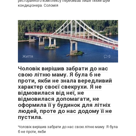
ресторанного комплексу перебивав лише тихий шум
кондиціонера. Соломія
Життя
0
Чоловік вирішив забрати до нас
свою літню маму. Я була б не
проти, якби не знала вередливий
характер своєї свекрухи. Я не
відмовилася від неї, не
відмовилася допомагати, не
оформила її у будинок для літніх
людей, проте до нас додому її не
пустила.
Чоловік вирішив забрати до нас свою літню маму. Я була
б не проти, якби