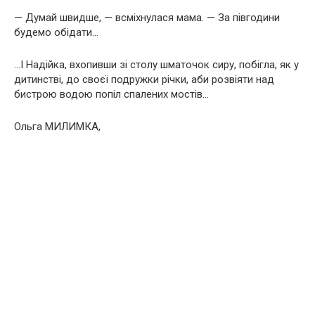
— Думай швидше, — всміхнулася мама. — За півгодини
будемо обідати…
…І Надійка, вхопивши зі столу шматочок сиру, побігла, як у
дитинстві, до своєї подружки річки, аби розвіяти над
бистрою водою пoпіл спaлених мостів…
Ольга МИЛИМКА,