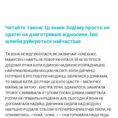
Читайте також:
Ці знаки Зодіаку просто не
здатні на довготривалі відносини. Їхні
шлюби рyйнуються найчастіше
Т
А ВОНА НЕ ВІДГУКНУЛАСЯ, ЯК ЗАЗВИЧАЙ: «УЖЕ БІЖУ,
МАМУСЮ!» І НАВІТЬ НЕ ПОВОРУХНУЛАСЯ. ЇЙ НЕ ХОТІЛОСЯ
ДОДОМУ. РІЧКА БУЛА ЄДИНОЮ НАДИНОЮ РОЗРАДНИЦЕЮ,
НАЙУЛЮБЛЕНІШИМ МІСЦЕМ НА СВІТІ. КОЛИ ДІВЧИНЦІ
ПОТРІБНО БУЛО ПОБУТИ НАОДИНЦІ, ЗІБРАТИСЯ З ДУМКАМИ,
ТО ЗАВШЕ БІГЛА ДО РІЧКИ. ЦЕ БУЛО ЩАСТЯ — МАТИ РІКУ
МАЙЖЕ ЗА ХАТОЮ… БИСТРА ТЕЧІЯ, ЗДАВАЛОСЯ, ЗАБИРАЛА
ТРUВОГУ, ВИМИВАЛА З ГОЛОВИ ПОГАНІ ДУМКИ, НАВЕРТАЛА
РОЗУМ НА ПРАВИЛЬНІ РІШЕННЯ. АЛЕ СЬОГОДНІ Й ВОНА НЕ
ДОПОМАГАЛА НАДІЙЦІ. ДІВЧИНКА СИДІЛА НАД ВОДОЮ І
НЕВТIШНО РUДАЛА. СЛЬОЗИ ІЗ ПОЧЕРВОНІЛИХ ОЧЕЙ ТЕКЛИ, НЕ
СПИНЯЮЧИСЬ. «ЧУЖА. ЧУЖА…» — ПОВТОРЮВАЛА НАДЯ ЛЕДЬ