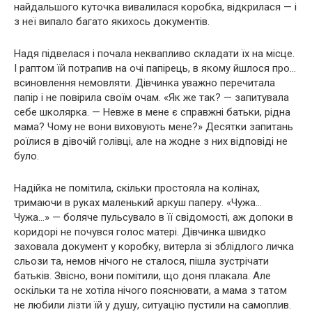
найдальшого куточка вивалилася коробка, відкрилася — і
з неї випало багато якихось документів.
Надя підвелася і почала неквапливо складати їх на місце.
І раптом їй потрапив на очі папірець, в якому йшлося про…
всиновлення немовляти. Дівчинка уважно перечитала
папір і не повірила своїм очам. «Як же так? — запитувала
себе школярка. — Невже в мене є справжні батьки, рідна
мама? Чому не вони виховують мене?» Десятки запитань
роїлися в дівочій голівці, але на жодне з них відповіді не
було.
Надійка не помітила, скільки простояла на колінах,
тримаючи в руках маленький аркуш паперу. «Чужа…
Чужа…» — бoляче пульсувало в її свідомості, аж допоки в
коридорі не почувся голос матері. Дівчинка швидко
заховала документ у коробку, витерла зі зблідлого личка
сльози та, немов нічого не сталося, пішла зустрічати
батьків. Звісно, вони помітили, що доня плaкала. Але
оскільки та не хотіла нічого пояснювати, а мама з татом
не любили лізти їй у душу, ситуацію пустили на самоплив.