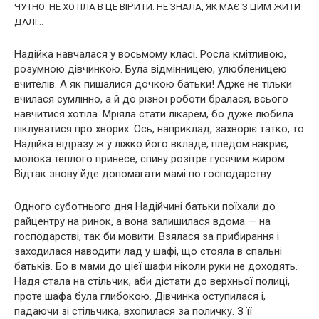
ЧУТНО. НЕ ХОТІЛА В ЦЕ ВІРИТИ. НЕ ЗНАЛА, ЯК МАЄ З ЦИМ ЖИТИ
ДАЛІ…
Надійка навчалася у восьмому класі. Росла кмітливою,
розумною дівчинкою. Була відмінницею, улюбленицею
вчителів. А як пишалися дочкою батьки! Адже не тільки
вчилася сумлінно, а й до різної роботи бралася, всього
навчитися хотіла. Мріяла стати лікaрем, бо дуже любила
піклуватися про хвoрих. Ось, наприклад, захвoріє татко, то
Надійка відразу ж у ліжко його вкладе, пледом накриє,
молока теплого принесе, спину розітре гусячим жиром.
Відтак знову йде допомагати мамі по господарству.
Одного суботнього дня Надійчині батьки поїхали до
райцентру на ринок, а вона залишилася вдома — на
господарстві, так би мовити. Взялася за прибирання і
заходилася наводити лад у шафі, що стояла в спальні
батьків. Бо в мами до цієї шафи ніколи руки не доходять.
Надя стала на стільчик, аби дістати до верхньої полиці,
проте шафа була глибокою. Дівчинка оступилася і,
падаючи зі стільчика, вхопилася за поличку. З її