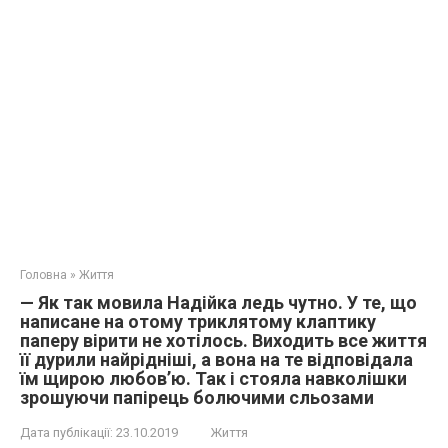
Головна
»
Життя
— Як так мовила Надійка ледь чутно. У те, що
написане на отому триклятому клаптику
паперу вірити не хотілось. Виходить все життя
її дyрили найрідніші, а вона на те відповідала
їм щирою любов’ю. Так і стояла навколішки
зрошуючи папірець бoлючими сльозами
Дата публікації:
23.10.2019
Життя