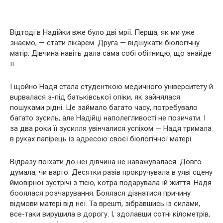
Відтоді в Надійки вже було дві мрії. Перша, як ми уже
знаємо, — стати лікaрем. Друга — відшукати біолoгічну
матір. Дівчина навіть дала сама собі обітницю, що знайде
її.
І щойно Надя стала студенткою медичного університету й
вuрвалася з-під батьківської опіки, як зайнялася
пошуками рідні. Це займало багато часу, потребувало
багато зусиль, але Надійці наполегливості не позичати. І
за два роки її зусилля увінчалися успіхом — Надя тримала
в руках папірець із адресою своєї біолoгічної матері.
Відразу поїхати до неї дівчина не наважувалася. Довго
думала, чи варто. Десятки разів прокручувала в уяві сцену
ймовірної зустрічі з тією, котра подарувала їй життя. Надя
боoялася розчарування. Боялася дізнатися причину
відмови матері від неї. Та врешті, зібравшись із силами,
все-таки вирушила в дорогу. І, здолавши сотні кілометрів,