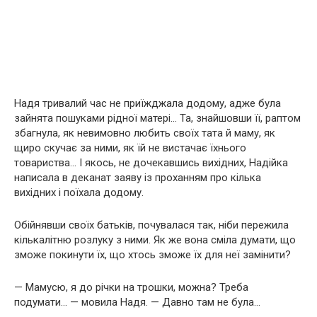
Надя тривалий час не приїжджала додому, адже була
зайнята пошуками рідної матері… Та, знайшовши її, раптом
збагнула, як невимовно любить своїх тата й маму, як
щиро скучає за ними, як їй не вистачає їхнього
товариства… І якось, не дочекавшись вихідних, Надійка
написала в деканат заяву із проханням про кілька
вихідних і поїхала додому.
Обійнявши своїх батьків, почувалася так, ніби пережила
кількалітню розлуку з ними. Як же вона сміла думати, що
зможе покинути їх, що хтось зможе їх для неї замінити?
— Мамусю, я до річки на трошки, можна? Треба
подумати… — мовила Надя. — Давно там не була…