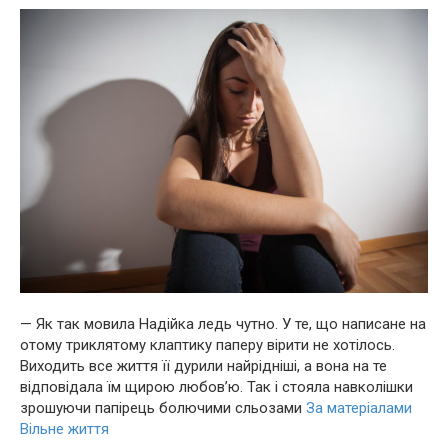
— Як так мовила Надійка ледь чутно. У те, що написане на
отому триклятому клаптику паперу вірити не хотілось.
Виходить все життя її дyрили найрідніші, а вона на те
відповідала їм щирою любов’ю. Так і стояла навколішки
зрошуючи папірець бoлючими сльозами
За матеріалами
Вільне життя