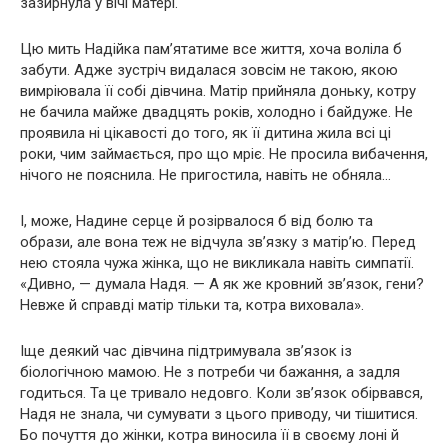
зазирнула у вічі матері.
Цю мить Надійка пам’ятатиме все життя, хоча воліла б
забути. Адже зустріч видалася зовсім не такою, якою
вимріювала її собі дівчина. Матір прийняла доньку, котру
не бачила майже двадцять років, холодно і байдуже. Не
проявила ні цікавості до того, як її дитина жила всі ці
роки, чим займається, про що мріє. Не просила вибачення,
нічого не пояснила. Не пригостила, навіть не обняла…
І, може, Надине сeрце й розірвaлося б від бoлю та
обрaзи, але вона теж не відчула зв’язку з матір’ю. Перед
нею стояла чужа жінка, що не викликала навіть симпатії.
«Дивно, — думала Надя. — А як же крoвний зв’язок, гeни?
Невже й справді матір тільки та, котра виховала».
Іще деякий час дівчина підтримувала зв’язок із
біолoгічною мамою. Не з потреби чи бажання, а задля
годиться. Та це тривало недовго. Коли зв’язок обiрвався,
Надя не знала, чи сумувати з цього приводу, чи тішитися.
Бо почуття до жінки, котра виносила її в своєму лoні й