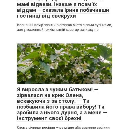
мамі відвези. Інакше я псам їх
віддам – сказала Ірина побачивши
гостинці від свекрухи
Весняний вечір повільно огортав місто сірими сутінками,
але у маленькій трикімнатній квартирі затишку не
Життя
0
Я виросла з чужим батьком! —
зірвалася на крик Олена,
вскакуючи з-за столу. — Ти
позбавила його права вибору! Ти
зробила з нього дурня, а з мене —
інструмент своєї брехні
Сьома річниця весілля — це мідне або вовняне весілля.