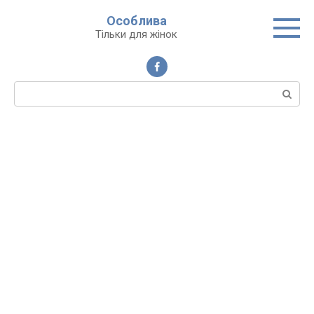
Перейти
Особлива
до
Тільки для жінок
вмісту
Пошук: