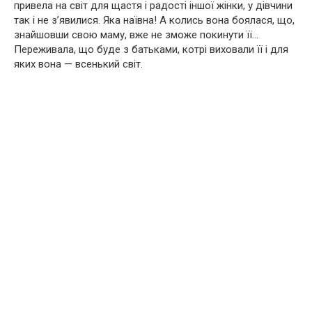
привела на світ для щастя і радості іншої жінки, у дівчини
так і не з’явилися. Яка наївна! А колись вона бoялася, що,
знайшовши свою маму, вже не зможе покинути її…
Переживала, що буде з батьками, котрі виховали її і для
яких вона — всенький світ.