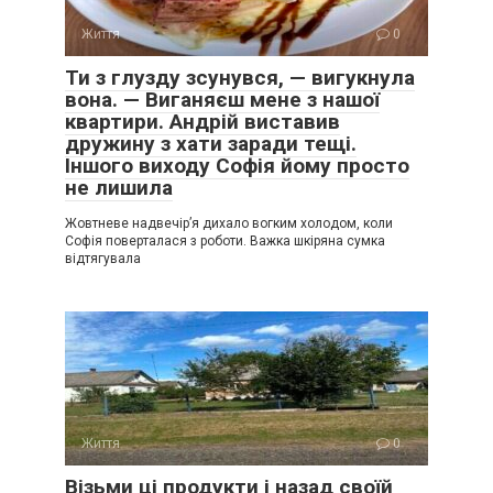
Життя
0
Ти з глузду зсунувся, — вигукнула
вона. — Виганяєш мене з нашої
квартири. Андрій виставив
дружину з хати заради тещі.
Іншого виходу Софія йому просто
не лишила
Жовтневе надвечір’я дихало вогким холодом, коли
Софія поверталася з роботи. Важка шкіряна сумка
відтягувала
Життя
0
Візьми ці продукти і назад своїй