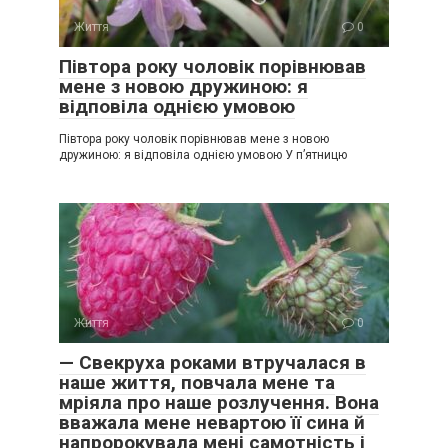
Життя
0
Півтора року чоловік порівнював
мене з новою дружиною: я
відповіла однією умовою
Півтора року чоловік порівнював мене з новою
дружиною: я відповіла однією умовою У п’ятницю
Життя
0
— Свекруха роками втручалася в
наше життя, повчала мене та
мріяла про наше розлучення. Вона
вважала мене невартою її сина й
напророкувала мені самотність і