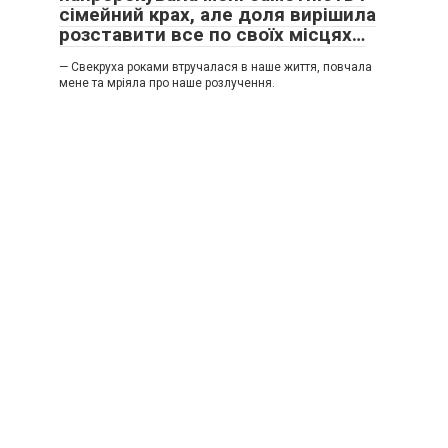
сімейний крах, але доля вирішила
розставити все по своїх місцях…
— Свекруха роками втручалася в наше життя, повчала
мене та мріяла про наше розлучення.