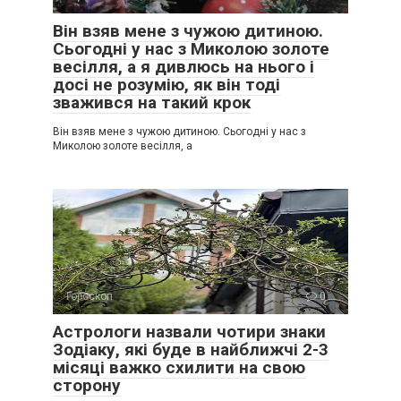
Він взяв мене з чужою дитиною.
Сьогодні у нас з Миколою золоте
весілля, а я дивлюсь на нього і
досі не розумію, як він тоді
зважився на такий крок
Він взяв мене з чужою дитиною. Сьогодні у нас з
Миколою золоте весілля, а
Гороскоп
0
Астрологи назвали чотири знаки
Зодіаку, які буде в найближчі 2-3
місяці важко схилити на свою
сторону