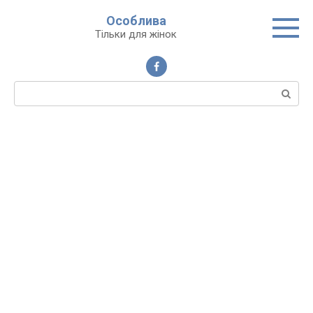
Перейти
Особлива
до
Тільки для жінок
вмісту
Пошук: