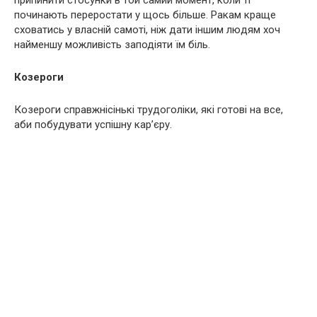
припинити стосунки в той самий момент, коли ті
починають переростати у щось більше. Ракам краще
сховатись у власній самоті, ніж дати іншим людям хоч
найменшу можливість заподіяти їм біль.
Козероги
Козероги справжнісінькі трудоголіки, які готові на все,
аби побудувати успішну кар’єру.