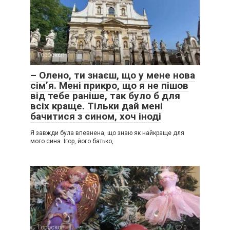
Гороскоп
0
– Олено, ти знаєш, що у мене нова
сім’я. Мені прикро, що я не пішов
від тебе раніше, так було б для
всіх краще. Тільки дай мені
бачитися з сином, хоч іноді
Я завжди була впевнена, що знаю як найкраще для
мого сина. Ігор, його батько,
Гороскоп
0