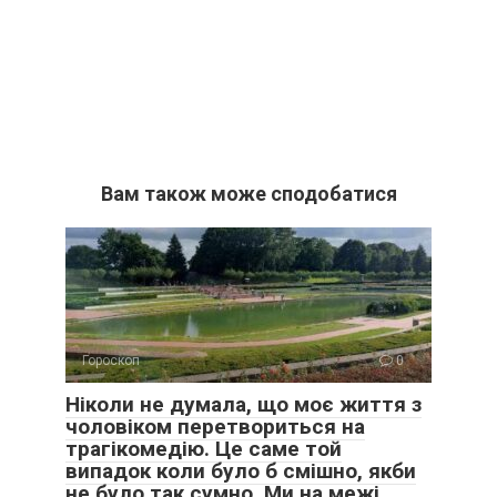
Вам також може сподобатися
Гороскоп
0
Ніколи не думала, що моє життя з
чоловіком перетвориться на
трагікомедію. Це саме той
випадок коли було б смішно, якби
не було так сумно. Ми на межі