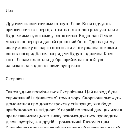
Лев
Другими щасливчиками стануть Леви. Вони відчують
приплив сил та енергії, а також остаточно розлучаться з
будь-якими сумнівами у своїх силах. Водночас Левам
можуть повернути давній грошовий борг. Однак цьому
знаку зодіаку не варто поспішати з покупками, оскільки
спонтанні придбання навряд чи будуть вдалими. Крім
того, Левам вдасться добре прийняти гостей, усі
залишаться задоволеними зустріччю.
Скорпіон
Також удача посміхнеться Скорпіонам. Цей період буде
сприятливий із фінансової точки зору. Скорпіони зможуть
домовитися про довгострокову співпрацю, яка буде
прибутковою та плідною. У першій половині дня цих чисел
представникам цього знаку рекомендується проводити
ділові зустрічі, а в другій – романтичні. Разом із цим