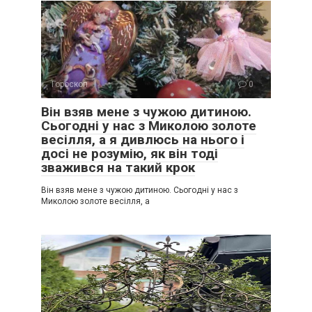
Гороскоп
0
Він взяв мене з чужою дитиною.
Сьогодні у нас з Миколою золоте
весілля, а я дивлюсь на нього і
досі не розумію, як він тоді
зважився на такий крок
Він взяв мене з чужою дитиною. Сьогодні у нас з
Миколою золоте весілля, а