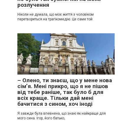
розлучення
Ніколи не думала, що моє життя з чоловіком
перетвориться на трагікомедію. Це саме той
Гороскоп
0
– Олено, ти знаєш, що у мене нова
сім’я. Мені прикро, що я не пішов
від тебе раніше, так було б для
всіх краще. Тільки дай мені
бачитися з сином, хоч іноді
Я завжди була впевнена, що знаю як найкраще для
мого сина. Ігор, його батько,