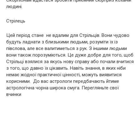
Скорпіонам вдасться зробити приємний сюрприз коханій
людині.
Стрілець
Цей період стане не вдалим для Стрільців. Вони чудово
будуть ладнати з близькими людьми, розуміти їх із
півслова, але все валитиметься з рук. З іншими людьми
вони також порозуміються. Це дуже добре для того, щоб
Стрільці взялися за якусь нову справу або почали вчитися
з того, що давно їх цікавить. Навіть знання, в яких ніби
немає жодної практичної цінності, можуть виявитися
корисними. До вас астрологи передбачають йтиме
астрологічна чорна широка смуга. Перегляньте свої
вчинки