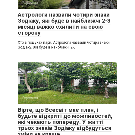
Гороскоп
0
Астрологи назвали чотири знаки
Зодіаку, які буде в найближчі 2-3
місяці важко схилити на свою
сторону
Хто в пошуках пари. Астрологи назвали чотири знаки
Зодіаку, які буде в найближчі 2-3
Гороскоп
0
Вірте, що Всесвіт має план, і
будьте відкриті до можливостей,
які чекають попереду. У житті
трьох знаків Зодіаку відбудуться
зміни на краще