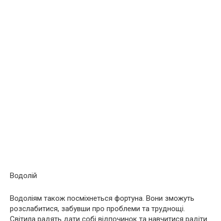
Водолій
Водоліям також посміхнеться фортуна. Вони зможуть
розслабитися, забувши про проблеми та труднощі.
Світила радять дати собі відпочинок та навчитися радіти