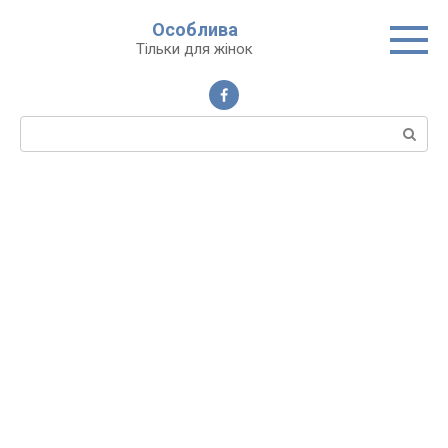
Перейти
Особлива
до
Тільки для жінок
вмісту
Пошук: