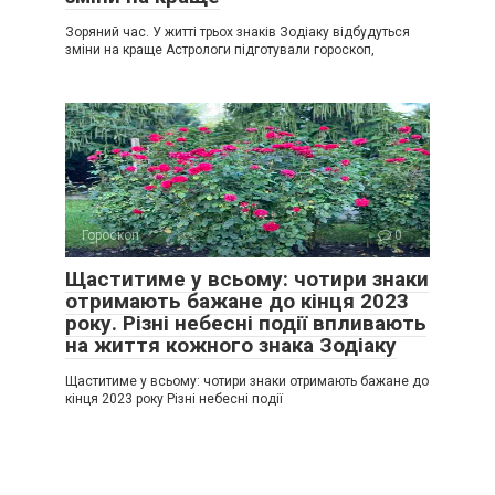
Зоряний час. У житті трьох знаків Зодіаку відбудуться
зміни на краще Астрологи підготували гороскоп,
Гороскоп
0
Щаститиме у всьому: чотири знаки
отримають бажане до кінця 2023
року. Різні небесні події впливають
на життя кожного знака Зодіаку
Щаститиме у всьому: чотири знаки отримають бажане до
кінця 2023 року Різні небесні події