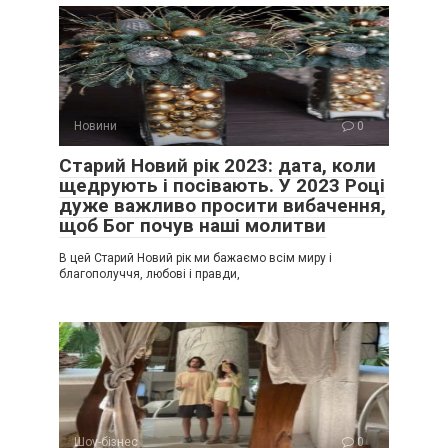
Новини
0
Старий Новий рік 2023: дата, коли
щедрують і посівають. У 2023 Році
дуже важливо просити вибачення,
щоб Бог почув наші молитви
В цей Старий Новий рік ми бажаємо всім миру і
благополуччя, любові і правди,
Шоу-бізнес
0