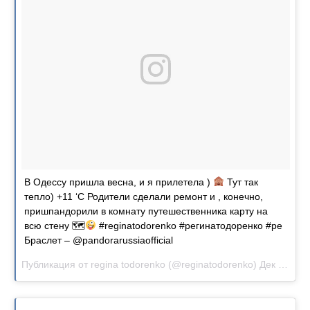
В Одессу пришла весна, и я прилетела )
Тут так
тепло) +11 ‘C Родители сделали ремонт и , конечно,
пришпандорили в комнату путешественника карту на
всю стену 🗺
#reginatodorenko #регинатодоренко #ре
Браслет – @pandorarussiaofficial
Публикация от
regina todorenko
(@reginatodorenko)
Дек 28, 2017 at 8:42 PST