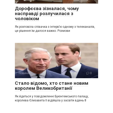
Дорофєєва зізналася, чому
насправді розлучилася з
чоловіком
Як розповіла співачка з інтерв’ю одному з телеканалів,
це рішення їм далося важко. Розмови
Новини
0
Стало відомо, хто стане новим
королем Великобританії
Як йдеться у повідомленні Букінгемського палацу,
королева Єлизавета ІІ відійшла у засвіти вдень 8