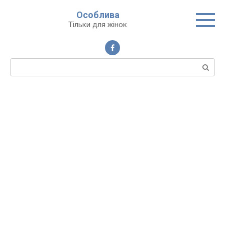
Перейти
Особлива
до
Тільки для жінок
вмісту
Пошук: