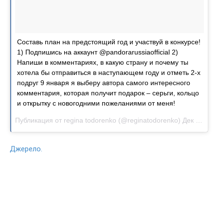
Составь план на предстоящий год и участвуй в конкурсе!
1) Подпишись на аккаунт @pandorarussiaofficial 2)
Напиши в комментариях, в какую страну и почему ты
хотела бы отправиться в наступающем году и отметь 2-х
подруг 9 января я выберу автора самого интересного
комментария, которая получит подарок – серьги, кольцо
и открытку с новогодними пожеланиями от меня!
Публикация от
regina todorenko
(@reginatodorenko)
Дек 28, 2017 at 11:55 PST
Джерело.