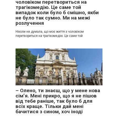
чоловіком перетвориться на
трагікомедію. Це саме той
випадок коли було б смішно, якби
не було так сумно. Ми на межі
розлучення
Ніколи не думала, що моє життя з чоловіком
перетвориться на трагікомедію. Це саме той
Гороскоп
0
– Олено, ти знаєш, що у мене нова
сім’я. Мені прикро, що я не пішов
від тебе раніше, так було б для
всіх краще. Тільки дай мені
бачитися з сином, хоч іноді