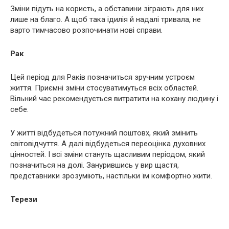
Зміни підуть на користь, а обставини зіграють для них
лише на благо. А щоб така ідилія й надалі тривала, не
варто тимчасово розпочинати нові справи.
Рак
Цей період для Раків позначиться зручним устроєм
життя. Приємні зміни стосуватимуться всіх областей.
Вільний час рекомендується витратити на кохану людину і
себе.
У житті відбудеться потужний поштовх, який змінить
світовідчуття. А далі відбудеться переоцінка духовних
цінностей. І всі зміни стануть щасливим періодом, який
позначиться на долі. Занурившись у вир щастя,
представники зрозуміють, настільки їм комфортно жити.
Терези