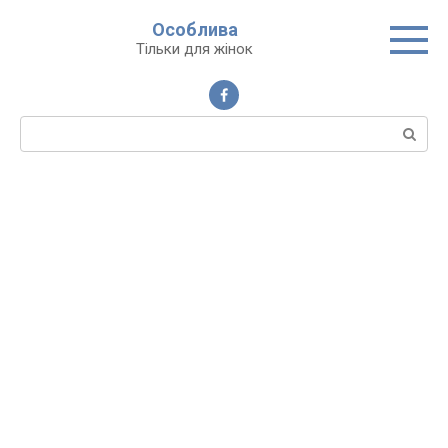
Перейти
Особлива
до
Тільки для жінок
вмісту
Пошук: