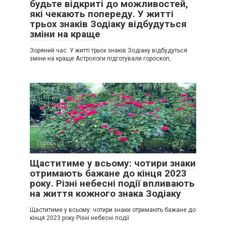
будьте відкриті до можливостей,
які чекають попереду. У житті
трьох знаків Зодіаку відбудуться
зміни на краще
Зоряний час. У житті трьох знаків Зодіаку відбудуться
зміни на краще Астрологи підготували гороскоп,
Гороскоп
0
Щаститиме у всьому: чотири знаки
отримають бажане до кінця 2023
року. Різні небесні події впливають
на життя кожного знака Зодіаку
Щаститиме у всьому: чотири знаки отримають бажане до
кінця 2023 року Різні небесні події