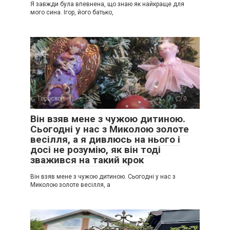
Я завжди була впевнена, що знаю як найкраще для
мого сина. Ігор, його батько,
Гороскоп
0
Він взяв мене з чужою дитиною.
Сьогодні у нас з Миколою золоте
весілля, а я дивлюсь на нього і
досі не розумію, як він тоді
зважився на такий крок
Він взяв мене з чужою дитиною. Сьогодні у нас з
Миколою золоте весілля, а