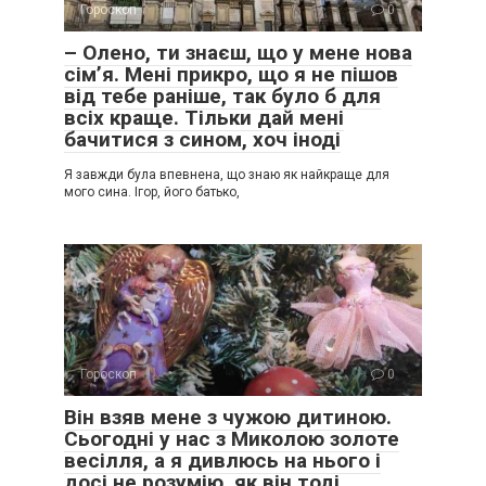
Гороскоп
0
– Олено, ти знаєш, що у мене нова
сім’я. Мені прикро, що я не пішов
від тебе раніше, так було б для
всіх краще. Тільки дай мені
бачитися з сином, хоч іноді
Я завжди була впевнена, що знаю як найкраще для
мого сина. Ігор, його батько,
Гороскоп
0
Він взяв мене з чужою дитиною.
Сьогодні у нас з Миколою золоте
весілля, а я дивлюсь на нього і
досі не розумію, як він тоді