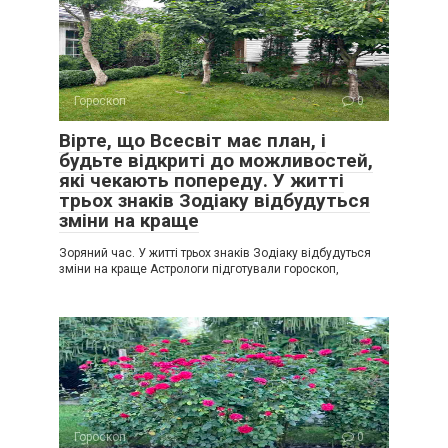
Гороскоп
0
Вірте, що Всесвіт має план, і
будьте відкриті до можливостей,
які чекають попереду. У житті
трьох знаків Зодіаку відбудуться
зміни на краще
Зоряний час. У житті трьох знаків Зодіаку відбудуться
зміни на краще Астрологи підготували гороскоп,
Гороскоп
0