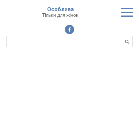
Перейти
Особлива
до
Тільки для жінок
вмісту
Пошук: