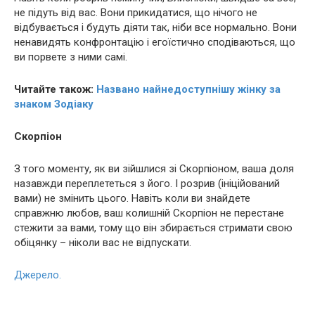
не підуть від вас. Вони прикидатися, що нічого не
відбувається і будуть діяти так, ніби все нормально. Вони
ненавидять конфронтацію і егоїстично сподіваються, що
ви порвете з ними самі.
Читайте також:
Названо найнедоступнішу жінку за
знаком Зодіаку
Скорпіон
З того моменту, як ви зійшлися зі Скорпіоном, ваша доля
назавжди переплететься з його. І розрив (ініційований
вами) не змінить цього. Навіть коли ви знайдете
справжню любов, ваш колишній Скорпіон не перестане
стежити за вами, тому що він збирається стримати свою
обіцянку – ніколи вас не відпускати.
Джерело.