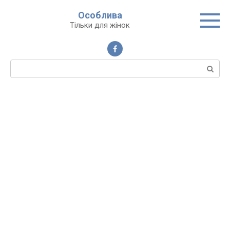
Перейти
Особлива
до
Тільки для жінок
вмісту
Пошук: