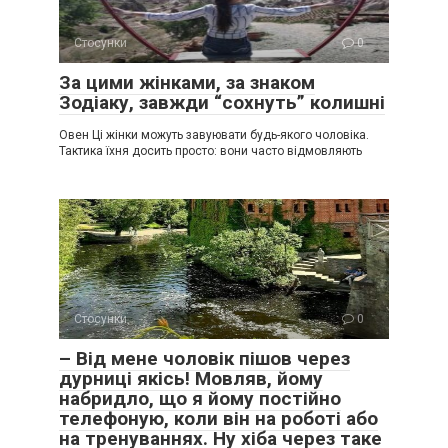
Стосунки
0
За цими жінками, за знаком
Зодіаку, завжди “сохнуть” колишні
Овен Ці жінки можуть завуювати будь-якого чоловіка.
Тактика їхня досить просто: вони часто відмовляють
Стосунки
0
– Від мене чоловік пішов через
дурниці якісь! Мовляв, йому
набридло, що я йому постійно
телефоную, коли він на роботі або
на тренуваннях. Ну хіба через таке