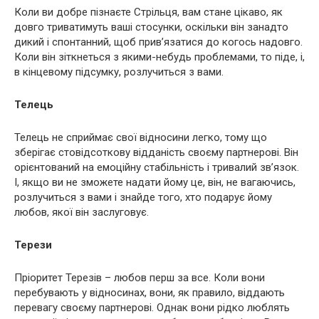
Коли ви добре пізнаєте Стрільця, вам стане цікаво, як
довго триватимуть ваші стосунки, оскільки він занадто
дикий і спонтанний, щоб прив’язатися до когось надовго.
Коли він зіткнеться з якими-небудь проблемами, то піде, і,
в кінцевому підсумку, розлучиться з вами.
Телець
Телець не сприймає свої відносини легко, тому що
зберігає стовідсоткову відданість своєму партнерові. Він
орієнтований на емоційну стабільність і тривалий зв’язок.
І, якщо ви не зможете надати йому це, він, не вагаючись,
розлучиться з вами і знайде того, хто подарує йому
любов, якої він заслуговує.
Терези
Пріоритет Терезів – любов перш за все. Коли вони
перебувають у відносинах, вони, як правило, віддають
перевагу своєму партнерові. Однак вони рідко люблять