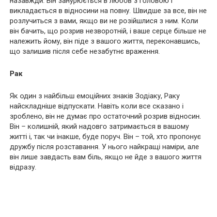
назавжди. Він занурюється в любов з головою і
викладається в відносини на повну. Швидше за все, він не
розлучиться з вами, якщо ви не розійшлися з ним. Коли
він бачить, що розрив незворотній, і ваше серце більше не
належить йому, він піде з вашого життя, переконавшись,
що залишив після себе незабутнє враження.
Рак
Як один з найбільш емоційних знаків Зодіаку, Раку
найскладніше відпускати. Навіть коли все сказано і
зроблено, він не думає про остаточний розрив відносин.
Він – колишній, який надовго затримається в вашому
житті і, так чи інакше, буде поруч. Він – той, хто пропонує
дружбу після розставання. У нього найкращі наміри, але
він лише завдасть вам біль, якщо не йде з вашого життя
відразу.