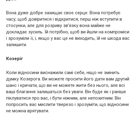
Вона дуже добре захищає своє серце. Вона потребує
часу, щоб довіритися і відкритися, перш ніж вступити в
стосунки, але для розриву зв’язку вона майже не
докладає зусиль. Їй потрібно, щоб ви йшли на компроміси
і зрозуміли її, і, якщо у вас це не виходить, їй не шкода вас
залишити.
Козеріг
Коли відносини виснажили самі себе, ніщо не змінить
думку Козерога. Ви можете просити його дати вам другий
шанс і кричати, що ви не можете жити без нього, але всі
ваші благання залишаться без уваги. Він буде як і раніше
піклуватися про вас, і бути ніжним, але непохитним. Він
попросить вас мислити тверезо і зрозуміти, що відносини
не можна врятувати.