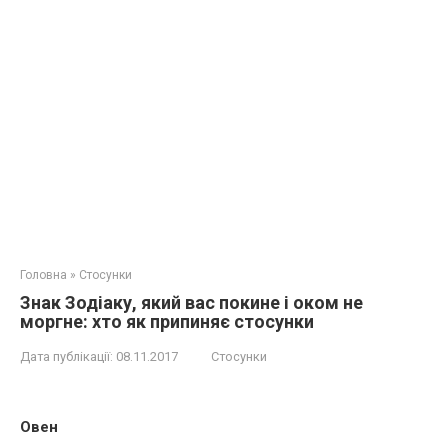
Головна
»
Стосунки
Знак Зодіаку, який вас покине і оком не
моргне: хто як припиняє стосунки
Дата публікації:
08.11.2017
Стосунки
Овен