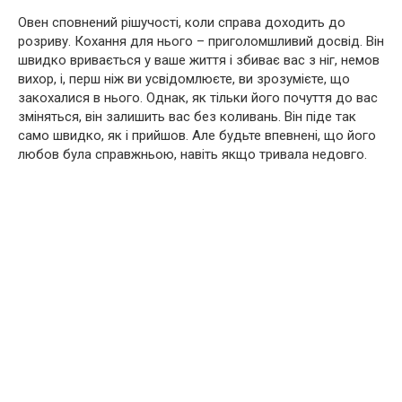
Овен сповнений рішучості, коли справа доходить до
розриву. Кохання для нього – приголомшливий досвід. Він
швидко вривається у ваше життя і збиває вас з ніг, немов
вихор, і, перш ніж ви усвідомлюєте, ви зрозумієте, що
закохалися в нього. Однак, як тільки його почуття до вас
зміняться, він залишить вас без коливань. Він піде так
само швидко, як і прийшов. Але будьте впевнені, що його
любов була справжньою, навіть якщо тривала недовго.