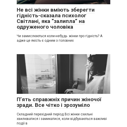
Не всі жінки вміють зберегти
гідність-сказала психолог
Світлані, яка “залипла” на
одруженого чоловіка
Чи замислюються коли-небудь жінки про гідність? А
адже це якість є одним з головних
Стосунки
0
П’ять справжніх причин жіночої
зради. Все чітко і зрозуміло
Складний перехідний період Всі жінки схильні
хвилюватися і замикатися, коли відбуваються важливі
події в