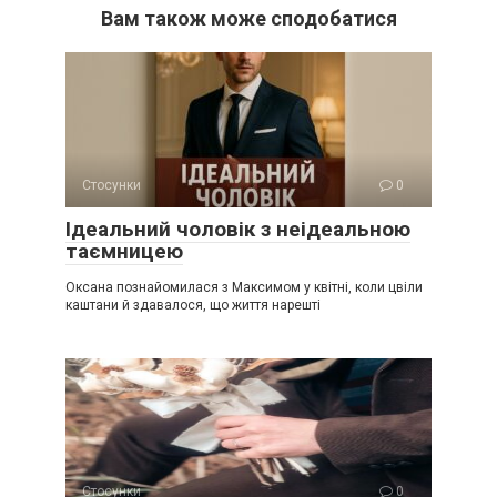
Вам також може сподобатися
Стосунки
0
Ідеальний чоловік з неідеальною
таємницею
Оксана познайомилася з Максимом у квітні, коли цвіли
каштани й здавалося, що життя нарешті
Стосунки
0