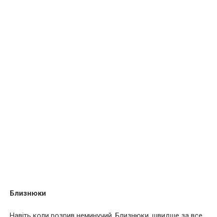
Близнюки
Навіть коли розрив неминучий, Близнюки, швидше за все,