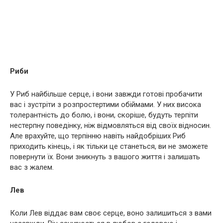
Риби
У Риб найбільше серце, і вони завжди готові пробачити
вас і зустріти з розпростертими обіймами. У них висока
толерантність до болю, і вони, скоріше, будуть терпіти
нестерпну поведінку, ніж відмовляться від своїх відносин.
Але врахуйте, що терпінню навіть найдобріших Риб
приходить кінець, і як тільки це станеться, ви не зможете
повернути їх. Вони зникнуть з вашого життя і залишать
вас з жалем.
Лев
Коли Лев віддає вам своє серце, воно залишиться з вами