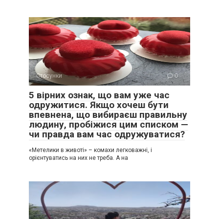
Стосунки
0
5 вірних ознак, що вам уже час
одружитися. Якщо хочеш бути
впевнена, що вибираєш правильну
людину, пробіжися цим списком —
чи правда вам час одружуватися?
«Метелики в животі» – комахи легковажні, і
орієнтуватись на них не треба. А на