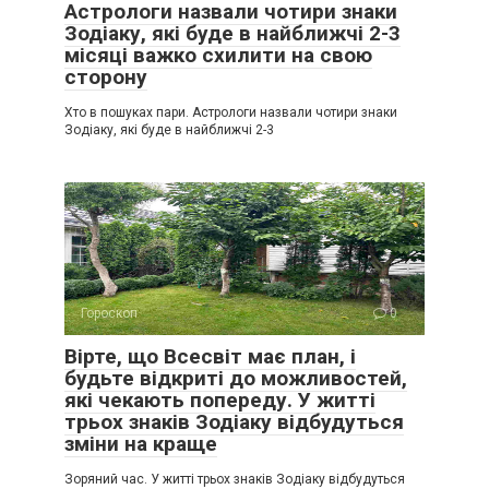
Астрологи назвали чотири знаки
Зодіаку, які буде в найближчі 2-3
місяці важко схилити на свою
сторону
Хто в пошуках пари. Астрологи назвали чотири знаки
Зодіаку, які буде в найближчі 2-3
Гороскоп
0
Вірте, що Всесвіт має план, і
будьте відкриті до можливостей,
які чекають попереду. У житті
трьох знаків Зодіаку відбудуться
зміни на краще
Зоряний час. У житті трьох знаків Зодіаку відбудуться