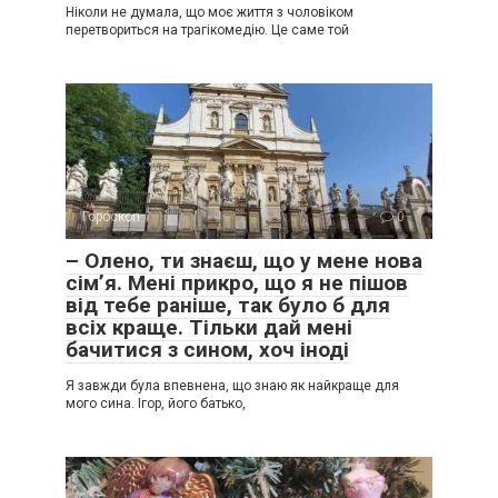
Ніколи не думала, що моє життя з чоловіком
перетвориться на трагікомедію. Це саме той
Гороскоп
0
– Олено, ти знаєш, що у мене нова
сім’я. Мені прикро, що я не пішов
від тебе раніше, так було б для
всіх краще. Тільки дай мені
бачитися з сином, хоч іноді
Я завжди була впевнена, що знаю як найкраще для
мого сина. Ігор, його батько,