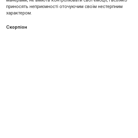
манерами, не вміють контролювати свої емоції, і всіляко
приносять неприємності оточуючим своїм нестерпним
характером.
Скорпіон