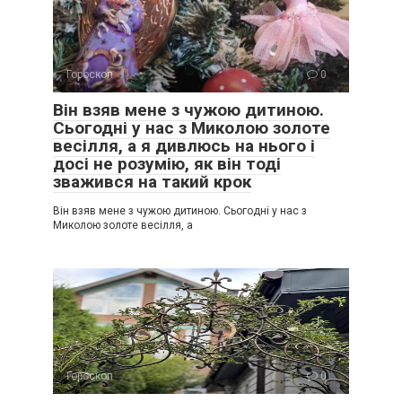
Гороскоп
0
Він взяв мене з чужою дитиною.
Сьогодні у нас з Миколою золоте
весілля, а я дивлюсь на нього і
досі не розумію, як він тоді
зважився на такий крок
Він взяв мене з чужою дитиною. Сьогодні у нас з
Миколою золоте весілля, а
Гороскоп
0