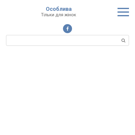
Перейти
Особлива
до
Тільки для жінок
вмісту
Пошук: