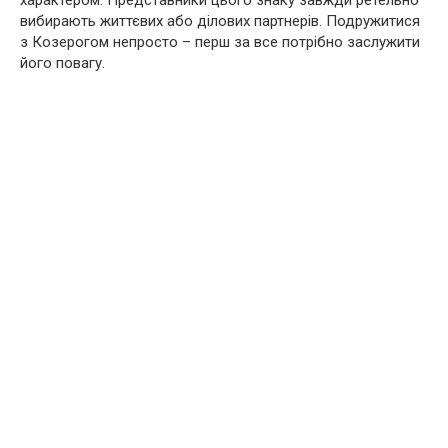
характером. Представники цього знаку завжди ретельно
вибирають життєвих або ділових партнерів. Подружитися
з Козерогом непросто – перш за все потрібно заслужити
його повагу.