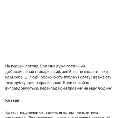
На перший погляд, Водолій дуже гостинний,
доброзичливий і товариський, але його не цікавить ніхто,
крім себе. Ці люди обожнюють публіку і славу і вважають
їхню думку єдино правильною. Вони спокійно
виправдовуються, перекладаючи провину на іншу людину.
Козеріг
Козеріг наділений складним, впертим і непохитним