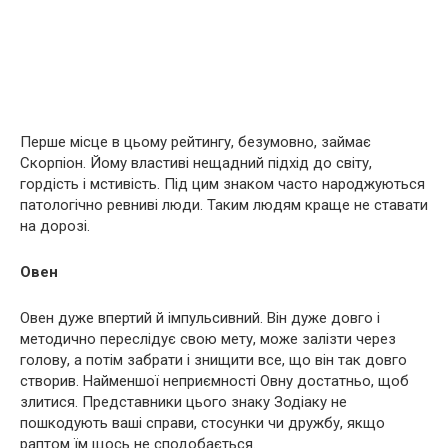
Перше місце в цьому рейтингу, безумовно, займає
Скорпіон. Йому властиві нещадний підхід до світу,
гордість і мстивість. Під цим знаком часто народжуються
патологічно ревниві люди. Таким людям краще не ставати
на дорозі.
Овен
Овен дуже впертий й імпульсивний. Він дуже довго і
методично переслідує свою мету, може залізти через
голову, а потім забрати і знищити все, що він так довго
створив. Найменшої неприємності Овну достатньо, щоб
злитися. Представники цього знаку Зодіаку не
пошкодують ваші справи, стосунки чи дружбу, якщо
раптом їм щось не сподобається.