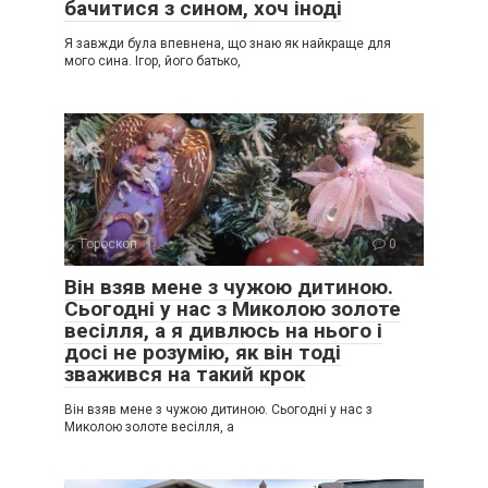
бачитися з сином, хоч іноді
Я завжди була впевнена, що знаю як найкраще для
мого сина. Ігор, його батько,
Гороскоп
0
Він взяв мене з чужою дитиною.
Сьогодні у нас з Миколою золоте
весілля, а я дивлюсь на нього і
досі не розумію, як він тоді
зважився на такий крок
Він взяв мене з чужою дитиною. Сьогодні у нас з
Миколою золоте весілля, а