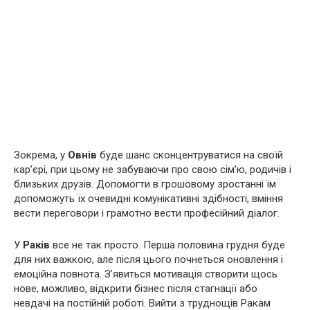
Зокрема, у
Овнів
буде шанс сконцентруватися на своїй
кар’єрі, при цьому не забуваючи про свою сім’ю, родичів і
близьких друзів. Допомогти в грошовому зростанні їм
допоможуть їх очевидні комунікативні здібності, вміння
вести переговори і грамотно вести професійний діалог.
У
Раків
все не так просто. Перша половина грудня буде
для них важкою, але після цього почнеться оновлення і
емоційна повнота. З’явиться мотивація створити щось
нове, можливо, відкрити бізнес після стагнації або
невдачі на постійній роботі. Вийти з труднощів Ракам