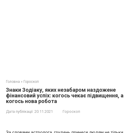
Головна
»
Гороскоп
Знаки Зодіаку, яких незабаром наздожене
фінансовий успіх: когось чекає підвищення, а
когось нова робота
Дата публікації:
20.11.2021
Гороскоп
За словами астролога, грудень принесе людям не тільки