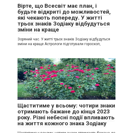
Вірте, що Всесвіт має план, і
будьте відкриті до можливостей,
які чекають попереду. У житті
трьох знаків Зодіаку відбудуться
зміни на краще
Зоряний час. У житті трьох знаків Зодіаку відбудуться
зміни на краще Астрологи підготували гороскоп,
Гороскоп
0
Щаститиме у всьому: чотири знаки
отримають бажане до кінця 2023
року. Різні небесні події впливають
на життя кожного знака Зодіаку