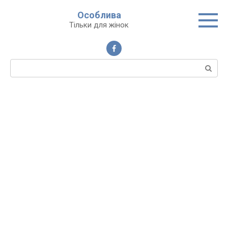
Перейти
Особлива
до
Тільки для жінок
вмісту
Пошук: