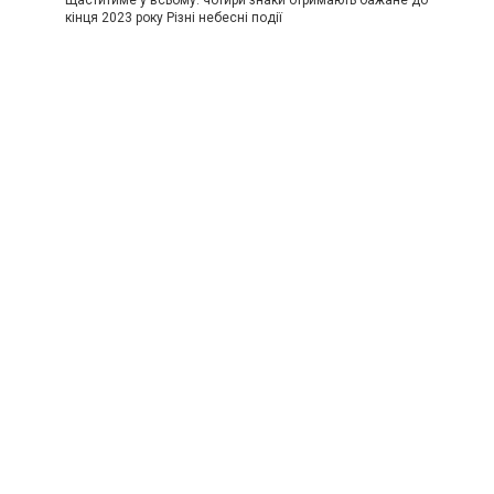
Щаститиме у всьому: чотири знаки отримають бажане до
кінця 2023 року Різні небесні події