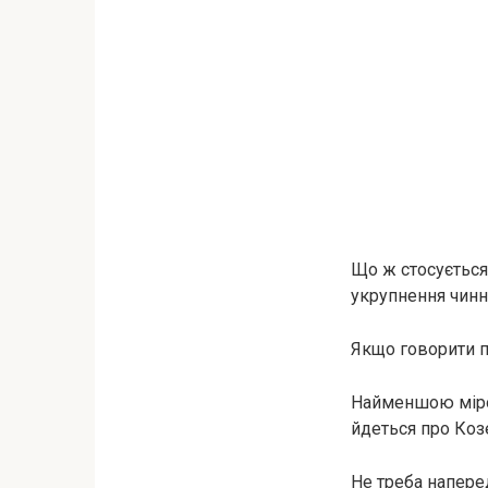
Що ж стосується
укрупнення чинни
Якщо говорити п
Найменшою мірою
йдеться про Козе
Не треба напере