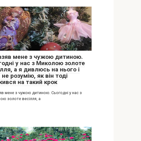
оскоп
0
 взяв мене з чужою дитиною.
годні у нас з Миколою золоте
лля, а я дивлюсь на нього і
 не розумію, як він тоді
жився на такий крок
яв мене з чужою дитиною. Сьогодні у нас з
ою золоте весілля, а