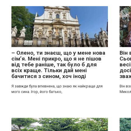
Гороскоп
0
Гор
– Олено, ти знаєш, що у мене нова
Він
сім’я. Мені прикро, що я не пішов
Сьо
від тебе раніше, так було б для
весі
всіх краще. Тільки дай мені
досі
бачитися з сином, хоч іноді
зва
Я завжди була впевнена, що знаю як найкраще для
Він вз
мого сина. Ігор, його батько,
Микол