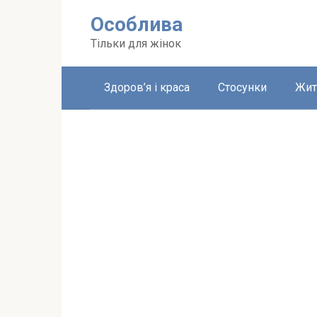
Перейти
Особлива
до
вмісту
Тільки для жінок
Здоров’я і краса
Стосунки
Жит