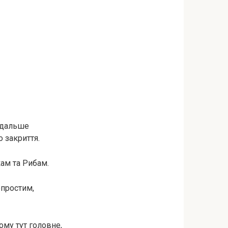
подальше
 закриття.
кам та Рибам.
епростим,
ому тут головне,