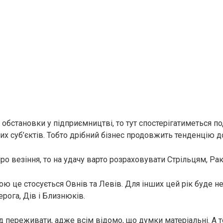
 обстановки у підприємництві, то тут спостерігатиметься 
х суб’єктів. Тобто дрібний бізнес продовжить тенденцію до
ро везіння, то на удачу варто розраховувати Стрільцям, Ра
 це стосується Овнів та Левів. Для інших цей рік буде н
рога, Дів і Близнюків.
д переживати, адже всім відомо, що думки матеріальні. А т