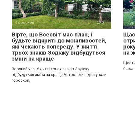
Гороскоп
0
Гор
Вірте, що Всесвіт має план, і
Щас
будьте відкриті до можливостей,
отр
які чекають попереду. У житті
року
трьох знаків Зодіаку відбудуться
на 
зміни на краще
Щасти
бажане
Зоряний час. У житті трьох знаків Зодіаку
відбудуться зміни на краще Астрологи підготували
гороскоп,