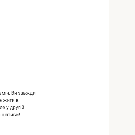
змін. Ви завжди
е жити в
ле у другій
іціативи!