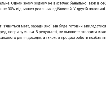
льне. Однак знаку зодіаку не вистачає банальної віри в се
лише З0% від ваших реальних здібностей. У другій половині
і з’явиться мета, заради якої він буде готовий викладатис
ед, попри сумніви. B результаті, ви зможете створити влас
високого рівня доходів, а також в процесі роботи позбавит