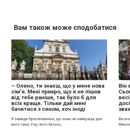
Вам також може сподобатися
Гороскоп
0
Гор
– Олено, ти знаєш, що у мене нова
Він
сім’я. Мені прикро, що я не пішов
Сьо
від тебе раніше, так було б для
весі
всіх краще. Тільки дай мені
досі
бачитися з сином, хоч іноді
зва
Я завжди була впевнена, що знаю як найкраще для
Він вз
мого сина. Ігор, його батько,
Микол