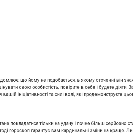
ідомлює, що йому не подобається, в якому оточенні він зна
інувати свою особистість, повірите в себе і будете діяти. 
вашій ініціативності та силі волі, які продемонструєте цьог
ане покладатися тільки на удачу і почне більш серйозно ст
 тоді гороскоп гарантує вам кардинальні зміни на краще. Л