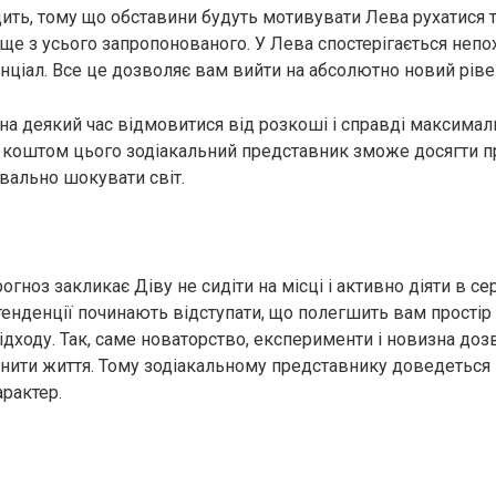
дить, тому що обставини будуть мотивувати Лева рухатися т
е з усього запропонованого. У Лева спостерігається непох
нціал. Все це дозволяє вам вийти на абсолютно новий ріве
на деякий час відмовитися від розкоші і справді максима
ки коштом цього зодіакальний представник зможе досягти
квально шокувати світ.
огноз закликає Діву не сидіти на місці і активно діяти в се
тенденції починають відступати, що полегшить вам простір д
ідходу. Так, саме новаторство, експерименти і новизна доз
нити життя. Тому зодіакальному представнику доведеться
арактер.