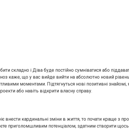
бити складно і Діва буде постійно сумніватися або піддават
ноз каже, що у вас вийде вийти на абсолютно новий рівень
ятливими моментами. Підтягнуться нові позитивні знайомі, 
проекти або навіть відкрити власну справу.
іє внести кардинальні зміни в життя, то почати краще з пр
ієте приголомшливим потенціалом, здатним створити щось 