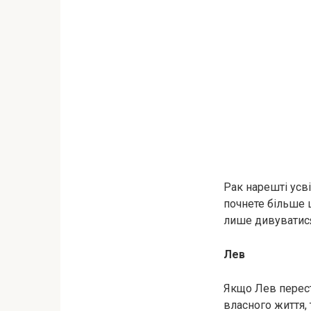
Рак нарешті усв
почнете більше ц
лише дивуватися 
Лев
Якщо Лев перест
власного життя,