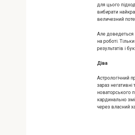
для цього підхо
вибирати найкращ
величезний поте
Але доведеться 
на роботі. Тіль
результатів і бу
Діва
Астрологічний пр
зараз негативні 
новаторського п
кардинально змі
через власний х