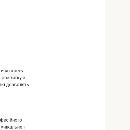
ися стресу.
 розвитку з
які дозволять
офесійного
унікальне і