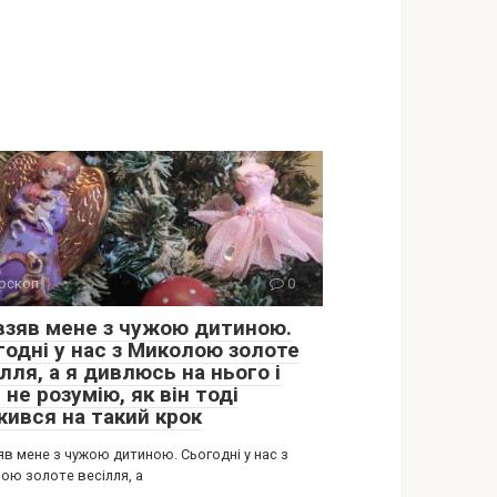
оскоп
0
 взяв мене з чужою дитиною.
годні у нас з Миколою золоте
лля, а я дивлюсь на нього і
 не розумію, як він тоді
жився на такий крок
яв мене з чужою дитиною. Сьогодні у нас з
ою золоте весілля, а