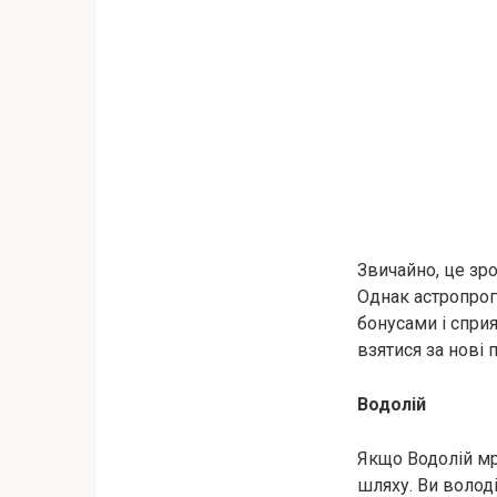
Звичайно, це зро
Однак астропрог
бонусами і спри
взятися за нові 
Водолій
Якщо Водолій мр
шляху. Ви волод