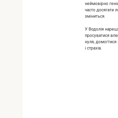
неймовірно геніа
часто досягати 
зміниться.
У Водолія нарешт
просуватися впер
нуля, домогтися 
і страхів.