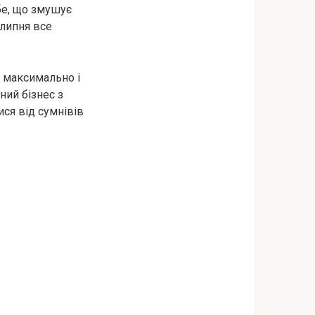
бе, що змушує
 липня все
я максимально і
ний бізнес з
ися від сумнівів