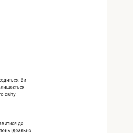
ходиться. Ви
Залишається
о світу.
авитися до
ипень ідеально