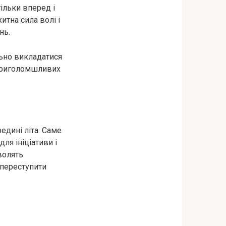
ільки вперед і
итна сила волі і
нь.
льно викладатися
 приголомшливих
редині літа. Саме
ля ініціативи і
волять
 переступити