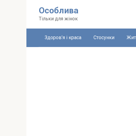
Перейти
Особлива
до
вмісту
Тільки для жінок
Здоров’я і краса
Стосунки
Жит