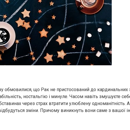
зу обмовилися, що Рак не пристосований до кардинальних 
абільність, ностальгію і минуле. Часом навіть змушуєте себ
ставинах через страх втратити улюблену одноманітність. А
відбудуться зміни. Причому виникнуть вони саме з вашої ін