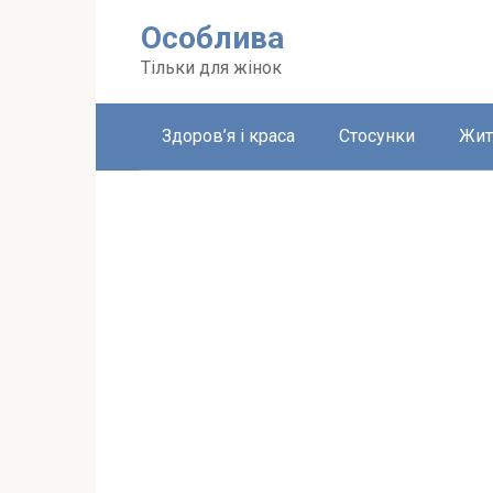
Перейти
Особлива
до
вмісту
Тільки для жінок
Здоров’я і краса
Стосунки
Жит