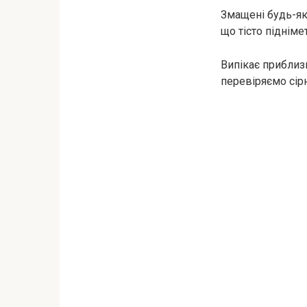
Змащені будь-як
що тісто підніме
Випікає приблизн
перевіряємо сір