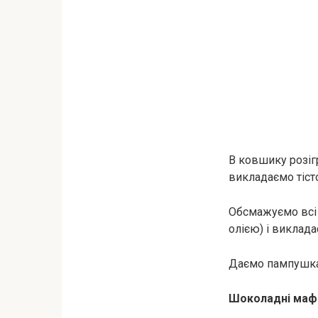
В ковшику розіг
викладаємо тісто
Обсмажуємо всі
олією) і виклад
Даємо пампушкам
Шоколадні мафі