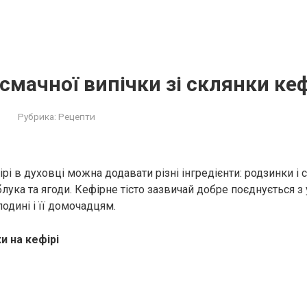
 смачної випічки зі склянки ке
Рубрика:
Рецепти
ірі в духовці можна додавати різні інгредієнти: родзинки і 
блука та ягоди. Кефірне тісто зазвичай добре поєднується з 
одині і її домочадцям.
и на кефірі