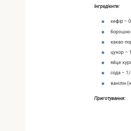
Інгредієнти:
кефір – 0
борошно 
какао-по
цукор – 1
яйце куря
сода – 1/
ванілін (
Приготування: