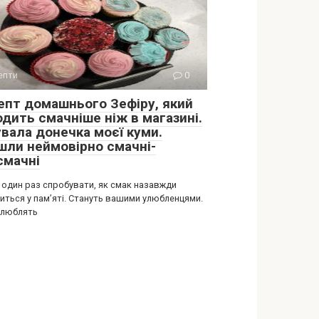
епти
0
епт домашнього Зефіру, який
одить смачніше ніж в магазині.
увала донечка моєї куми.
шли неймовірно смачні-
смачні
 один раз спробувати, як смак назавжди
иться у пам’яті. Стануть вашими улюбленцями.
 люблять