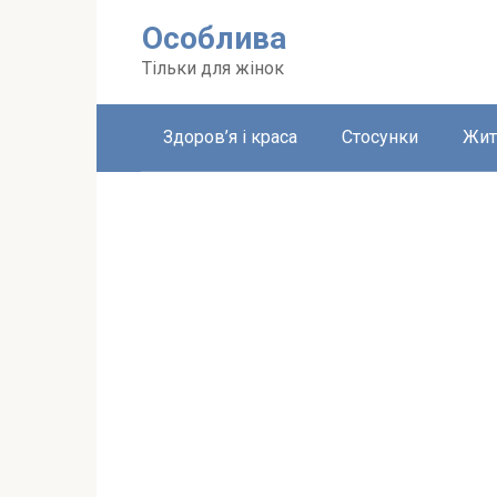
Перейти
Особлива
до
вмісту
Тільки для жінок
Здоров’я і краса
Стосунки
Жит