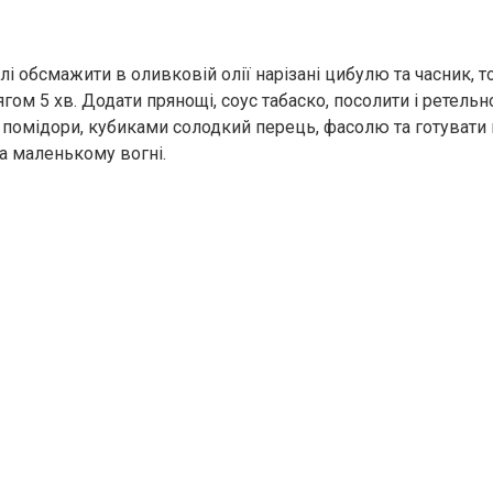
лі обсмажити в оливковій олії нарізані цибулю та часник, т
ягом 5 хв. Додати прянощі, соус табаско, посолити і ретель
 помідори, кубиками солодкий перець, фасолю та готувати
на маленькому вогні.