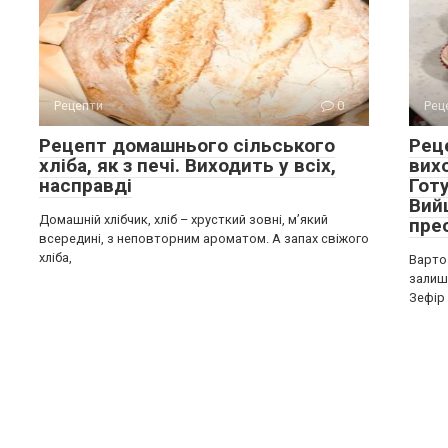
Рецепти
0
Рец
Рецепт домашнього сільського
Рец
хліба, як з печі. Виходить у всіх,
вих
насправді
Гот
Вий
Домашній хлібчик, хліб – хрусткий зовні, м’який
пре
всередині, з неповторним ароматом. А запах свіжого
хліба,
Варто
залиш
Зефір