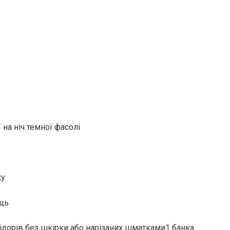
 на ніч темної фасолі
ку
ець
мідорів без шкірки або нарізаних шматками1 банка