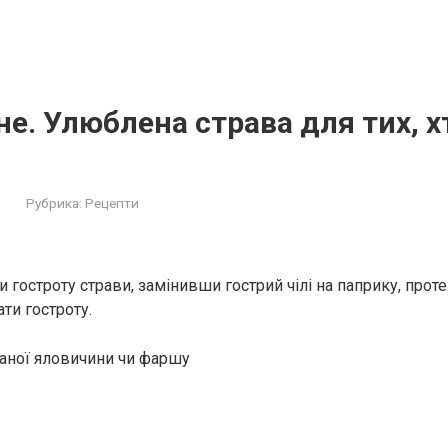
рне. Улюблена страва для тих, 
Рубрика:
Рецепти
гостроту страви, замінивши гострий чілі на паприку, проте
ти гостроту.
ізаної яловичини чи фаршу