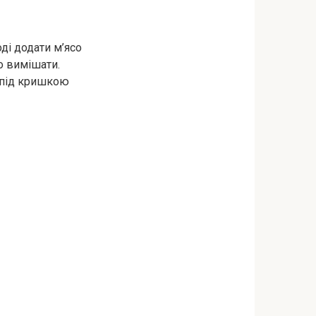
оді додати м’ясо
но вимішати.
 під кришкою