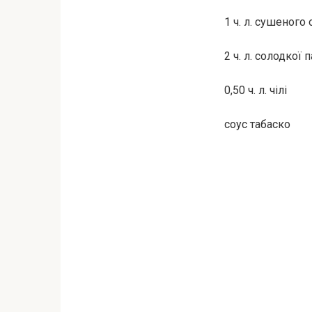
1 ч. л. сушеного
2 ч. л. солодкої 
0,50 ч. л. чілі
соус табаско