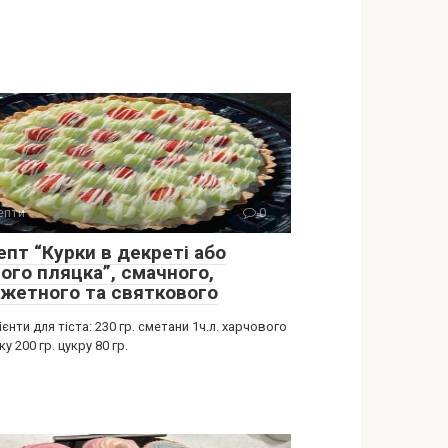
епти
0
епт “Курки в декреті або
ого пляцка”, смачного,
жетного та святкового
ієнти для тіста: 230 гр. сметани 1ч.л. харчового
у 200 гр. цукру 80 гр.