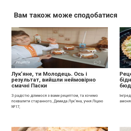
Вам також може сподобатися
Рецепти
0
Рец
Лук’яне, ти Молодець. Ось і
Рец
результат, вийшли неймовірно
бідн
смачні Паски
бюд
З радістю ділимося з вами рецептом, та хочемо
Інгред
похвалити старанного, Димида Лук’яна, учня Ліцею
амоняк
№17,