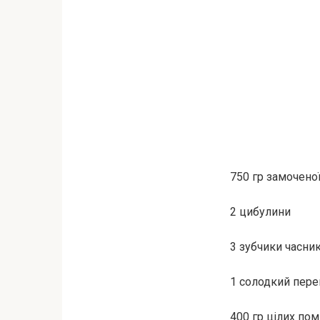
750 гр замоченої
2 цибулини
3 зубчики часни
1 солодкий пер
400 гр цілих по