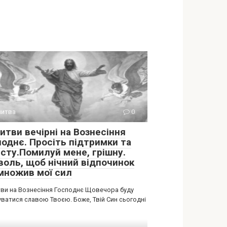
итва
0
итви вечірні на Вознесіння
поднє. Просіть підтримки та
исту.Помилуй мене, грішну.
воль, щоб нічний відпочинок
множив мої сил
ви на Вознесіння Господнє Щовечора буду
уватися славою Твоєю. Боже, Твій Син сьогодні