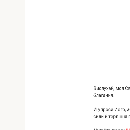
Вислухай, моя С
блaгaння.
Й упроси Його, 
сили й тepпiння