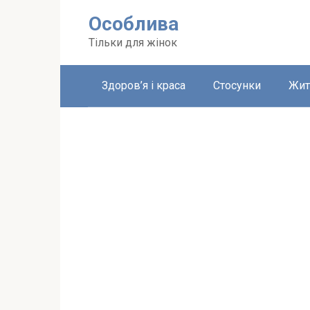
Перейти
Особлива
до
вмісту
Тільки для жінок
Здоров’я і краса
Стосунки
Жит