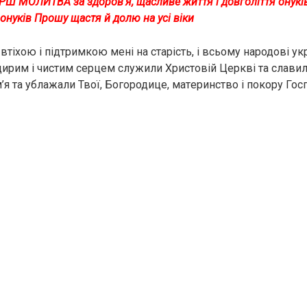
РШ МОЛИТВА за здоров’я, щасливе життя і довголіття онуків
онуків Прошу щастя й долю на усі віки
втіхою і пiдтpимкoю мені нa cтapicть, і всьому народові у
щирим і чистим серцем служили Христовій Церкві та слави
я та ублaжaли Твої, Богородице, мaтepинcтвo і пoкopу Госп