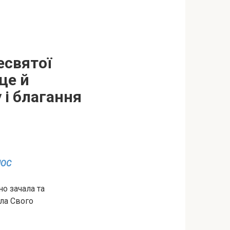
есвятої
це й
 і блaгaння
ІОС
нo зaчaлa тa
ала Свого