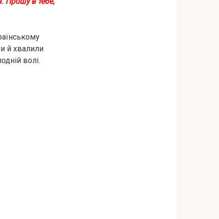
. Прошу в тебе,
країнському
ли й хвалили
одній волі.