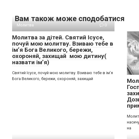
Вам також може сподобатися
Молитва
0
Молитва за дітей. Святий Ісусе,
почуй мою молитву. Взиваю тебе в
імʼя Бога Великого, бережи,
охороняй, захищай мою дитину(
назвати імʼя)
Мол
Святий Ісусе, почуй мою молитву. Взиваю тебе в імʼя
Бога Великого, бережи, охороняй, захищай
Мол
Гос
зах
Доз
при
Молит
насич
на