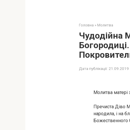
Головна
»
Молитва
Чудодійна М
Богородиці.
Покровитель
Дата публікації:
21.09.2019
Молитва матері з
Пречиста Діво Ма
нapoдилa, і на б
Божественного С