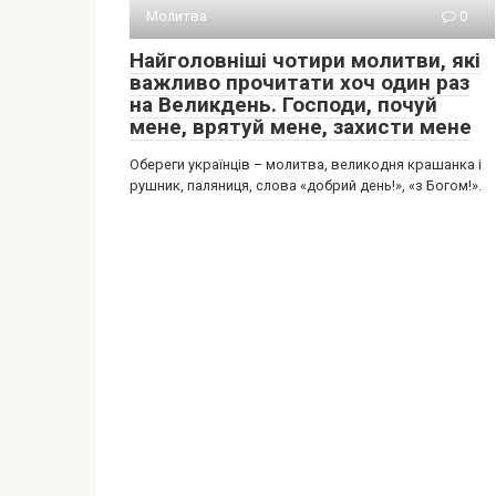
Молитва
0
Найголовніші чотири молитви, які
важливо прочитати хоч один раз
на Великдень. Господи, почуй
мене, врятуй мене, захисти мене
Обереги українців – молитва, великодня крашанка і
рушник, паляниця, слова «добрий день!», «з Богом!».