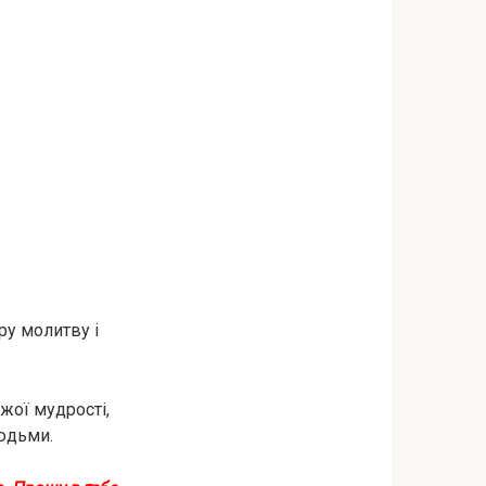
ру молитву і
жої мудростi,
людьми.