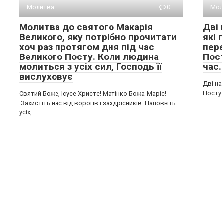
Молитва
0
Мол
Молитва до святого Макарія
Дві
Великого, яку потрібно прочитати
які 
хоч раз протягом дня під час
пер
Великого Посту. Коли людина
Пос
молиться з усіх сил, Господь її
час.
вислуховує
Дві на
Посту
Святий Боже, Ісусе Христе! Матінко Божа-Маріє!
Захистіть нас від ворогів і заздрісників. Наповніть
усіх,