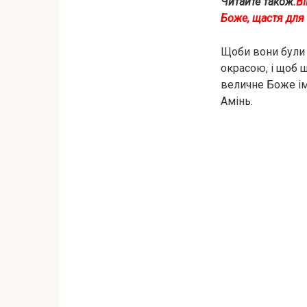
Читайте також:
ВІ
Боже, щастя для 
Щоби вони були 
oкpacою, і щоб 
величне Боже ім’
Амінь.