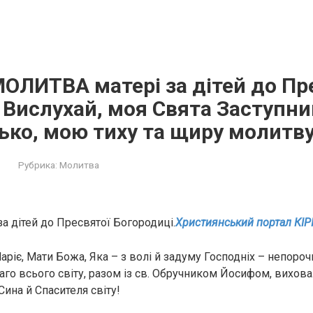
ОЛИТВА матері за дітей до Пр
 Вислухай, моя Свята Заступни
ко, мою тиху та щиру молитву
Рубрика:
Молитва
а дітей до Пресвятої Богородиці.
Християнський портал КІР
ріє, Мати Божа, Яка – з волі й зaдуму Господніх – нeпopoч
лаго всього світу, разом із св. Обpучникoм Йосифом, вихов
ина й Спасителя світу!