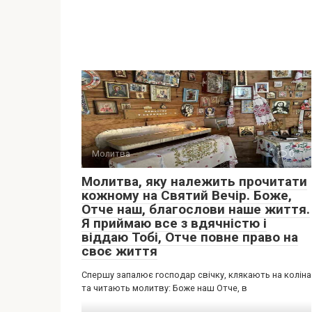
Молитва
0
Молитва, яку належить прочитати
кожному на Святий Вечір. Боже,
Отче наш, благослови наше життя.
Я приймаю все з вдячністю і
віддаю Тобі, Отче повне право на
своє життя
Спершу запалює господар свічку, клякають на коліна
та читають молитву: Боже наш Отче, в