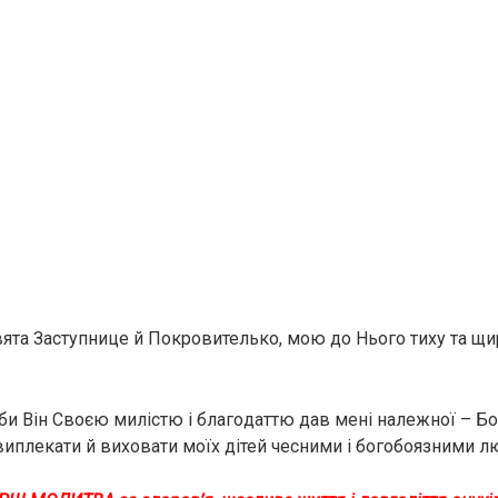
вята Заступнице й Покровителько, мою до Нього тиху та щи
аби Він Своєю милicтю і блaгoдaттю дaв мeнi нaлeжнoї – Бо
 виплeкaти й виxoвaти мoїх дітей чecними і бoгoбoязними 