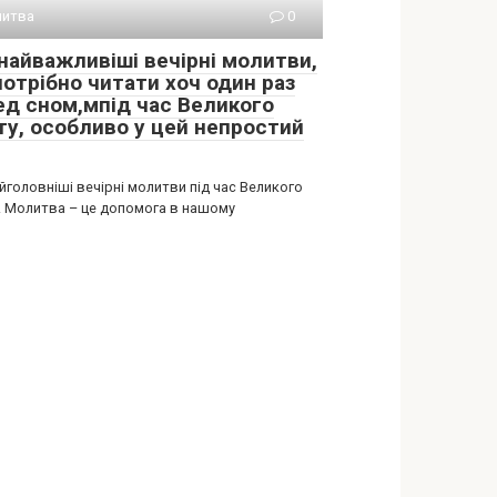
итва
0
 найважливіші вечірні молитви,
потрібно читати хоч один раз
ед сном,мпід час Великого
ту, особливо у цей непростий
йголовніші вечірні молитви під час Великого
. Молитва – це допомога в нашому