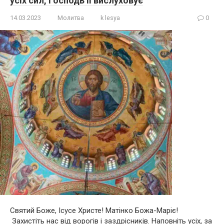
усіх сил, Господь її вислуховує
14.03.2023
Молитва
k lesya
0
Святий Боже, Ісусе Христе! Матінко Божа-Маріє!
Захистіть нас від ворогів і заздрісників. Наповніть усіх, за