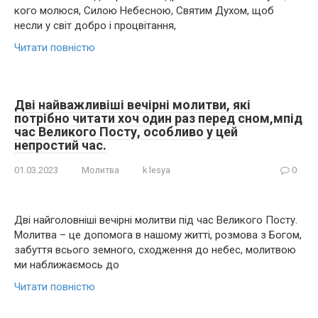
кого молюся, Силою Небесною, Святим Духом, щоб
несли у світ добро і процвітання,
Читати повністю
Дві найважливіші вечірні молитви, які
потрібно читати хоч один раз перед сном,мпід
час Великого Посту, особливо у цей
непростий час.
01.03.2023
Молитва
k lesya
0
Дві найголовніші вечірні молитви під час Великого Посту.
Молитва – це допомога в нашому житті, розмова з Богом,
забуття всього земного, сходження до небес, молитвою
ми наближаємось до
Читати повністю