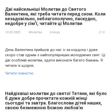
Дві найсильніші Молитви до Святого
Валентина, які треба читати перед сном. Коли
незадовільно, неблагополучно, паскудно,
недобре у сім’ї, читайте ці Молитви
10.02.2023
Молитва
k lesya
0
День Валентина прийшов до нас з-за кордону і дуже
скоро став одним з найпопулярніших молодіжних свят. Ці
дві особливі молитви, здатні виконати багато бажань. Я
читала їх щодня,
Читати повністю
Найдієвіші молитви до святої Тетяни, які було
б дуже добре прочитати кожній жінці
сьогодні та завтра. Благослови дітей наших,
своєю безмежною Божою любов’ю