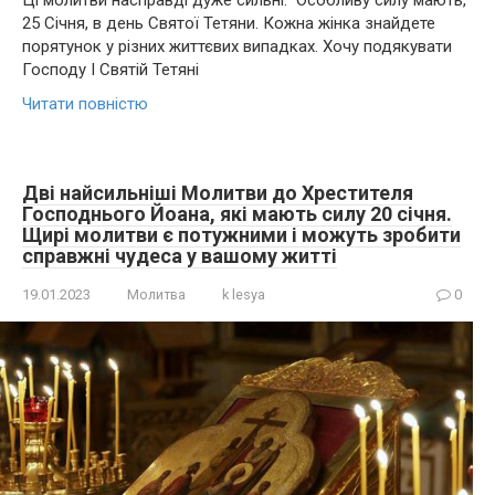
Ці молитви насправді дуже сильні. Особливу силу мають,
25 Січня, в день Святої Тетяни. Кожна жінка знайдете
порятунок у різних життєвих випадках. Хочу подякувати
Господу І Святій Тетяні
Читати повністю
Дві найсильніші Молитви до Хрестителя
Господнього Йоана, які мають силу 20 січня.
Щирі молитви є потужними і можуть зробити
справжні чудеса у вашому житті
19.01.2023
Молитва
k lesya
0