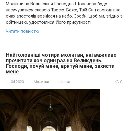
Молитви на Вознесіння Господнє Щовечора буду
насичуватися славою Твоєю. Боже, Твій Син сьогодні на
очах апостолів вознісся на небо. Зроби, щоб ми, згідно з
обітницею, удостоїлися Його присутності
Читати повністю
Найголовніші чотири молитви, які важливо
прочитати хоч один раз на Великдень.
Господи, почуй мене, врятуй мене, захисти
мене
11.04.2023
Молитва
k lesya
0