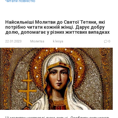
Читати повністю
Найсильніші Молитви до Святої Тетяни, які
потрібно читати кожній жінці. Дарує добру
долю, допомагає у різних життєвих випадках
22.01.2023
Молитва
k lesya
0