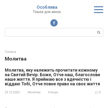
Перейти
Особлива
до
Тільки для жінок
вмісту
Пошук:
Головна
Молитва
Молитва, яку належить прочитати кожному
на Святий Вечір. Боже, Отче наш, благослови
наше життя. Я приймаю все з вдячністю і
віддаю Тобі, Отче повне право на своє життя
23.12.2023
Молитва
k lesya
0