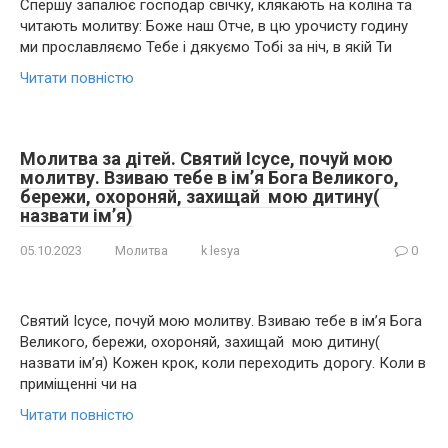
Спершу запалює господар свічку, клякають на коліна та
читають молитву: Боже наш Отче, в цю урочисту годину
ми прославляємо Тебе і дякуємо Тобі за ніч, в якій Ти
Читати повністю
Молитва за дітей. Святий Ісусе, почуй мою
молитву. Взиваю тебе в імʼя Бога Великого,
бережи, охороняй, захищай мою дитину(
назвати імʼя)
05.10.2023
Молитва
k lesya
0
Святий Ісусе, почуй мою молитву. Взиваю тебе в імʼя Бога
Великого, бережи, охороняй, захищай мою дитину(
назвати імʼя) Кожен крок, коли переходить дорогу. Коли в
приміщенні чи на
Читати повністю