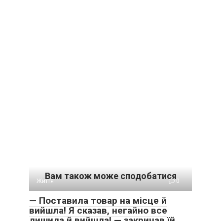
Вам також може сподобатися
Життя
0
— Поставила товар на місце й
вийшла! Я сказав, негайно все
лишила й вийшла! — закричав їй