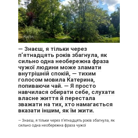
Життя
0
— Знаєш, я тільки через
п’ятнадцять років збагнула, як
сильно одна необережна фраза
чужої людини може зламати
внутрішній спокій, — тихим
голосом мовила Катерина,
попиваючи чай. — Я просто
навчилася обирати себе, слухати
власне життя й перестала
зважати на тих, хто намагається
вказати іншим, як їм жити.
— Знаєш, я тільки через п’ятнадцять років збагнула, як
сильно одна необережна фраза чужої