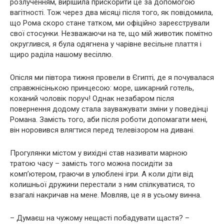
розлученням, вирішила прискорити це за допомогою
вагiтності. Тож через два місяці після того, як повідомила,
що Рома скоро стане татком, ми офіційно зареєстрували
свої стосунки. Незважаючи на те, що мій животик помітно
округлився, я була одягнена у чарівне весільне плаття і
щиро раділа нашому весіллю.
Опісля ми півтора тижня провели в Єгипті, де я почувалася
справжнісінькою принцесою: море, шикарний готель,
коханий чоловік поруч! Однак незабаром після
повернення додому стала зауважувати зміни у поведінці
Романа. Замість того, аби після роботи допомагати мені,
він норовився влягтися перед телевізором на дивані.
Прогулянки містом у вихідні став називати марною
тратою часу – замість того можна посидіти за
комп’ютером, граючи в улюблені ігри. А коли діти від
колишньої дружини перестали з ним спілкуватися, то
взагалі накричав на мене. Мовляв, це я в усьому винна.
– Думаєш на чужому нещасті побадувати щастя? –