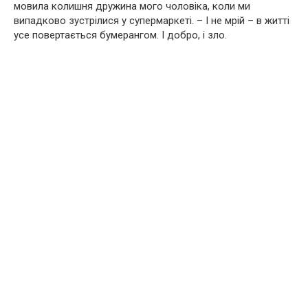
мовила колишня дружина мого чоловіка, коли ми
випадково зустрілися у супермаркеті. – І не мрій – в житті
усе повертається бумерангом. І добро, і зло.