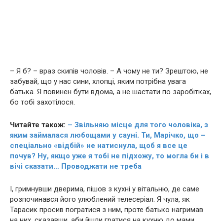
– Я б? – враз скипів чоловів. – А чому не ти? Зрештою, не
забувай, що у нас сини, хлопці, яким потрібна увага
батька. Я повинен бути вдома, а не шастати по заробітках,
бо тобі захотілося.
Читайте також:
– Звільняю місце для того чоловіка, з
яким зaймaлася любoщaми у сaуні. Ти, Марічко, що –
спеціально «відбій» не натиснула, щоб я все це
почув? Ну, якщо уже я тобі не підхожу, то могла би і в
вічі сказати… Проводжати не треба
І, гримнувши дверима, пішов з кухні у вітальню, де саме
розпочинався його улюблений телесеріал. Я чула, як
Тарасик просив погратися з ним, проте батько нагримав
на них, сказавши, аби йшли гратися на кухню до мами.