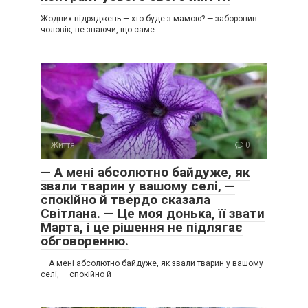
Жодних відряджень — хто буде з мамою? — заборонив
чоловік, не знаючи, що саме
Життя
0
— А мені абсолютно байдуже, як
звали тварин у вашому селі, —
спокійно й твердо сказала
Світлана. — Це моя донька, її звати
Марта, і це рішення не підлягає
обговоренню.
— А мені абсолютно байдуже, як звали тварин у вашому
селі, — спокійно й