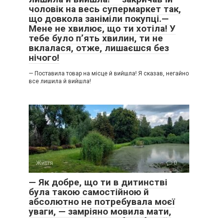
чоловік на весь супермаркет так,
що довкола заніміли покупці.—
Мене не хвилює, що ти хотіла! У
тебе було п’ять хвилин, ти не
вклалася, отже, лишаєшся без
нічого!
— Поставила товар на місце й вийшла! Я сказав, негайно
все лишила й вийшла!
Життя
0
— Як добре, що ти в дитинстві
була такою самостійною й
абсолютно не потребувала моєї
уваги, — замріяно мовила мати,