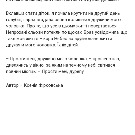
Вклавши спати діток, я почала крутити на другий день
голубці, і враз згадала слова колишньої дружини мого
чоловіка. Про те, що усе в цьому житті повертається.
Непрохані сльози потекли по щоках. Враз усвідомила, що
таке моє життя – кара Небес за зруйноване життя
дружини мого чоловіка. Їхніх дітей.
– Прости мені, дружино мого чоловіка, – прошепотіла,
дивлячись у вікно, за яким на темному небі світився
повний місяць. – Прости мені, дурепу.
Автор – Ксенія Фірковська