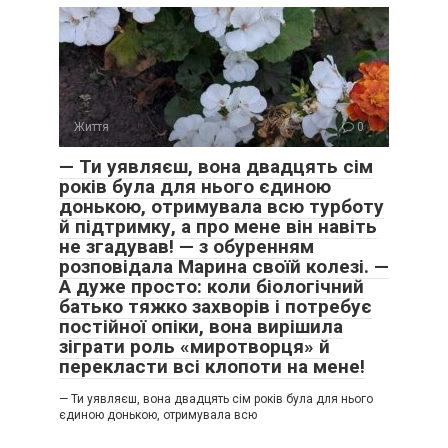
Життя
0
— Ти уявляєш, вона двадцять сім
років була для нього єдиною
донькою, отримувала всю турботу
й підтримку, а про мене він навіть
не згадував! — з обуренням
розповідала Марина своїй колезі. —
А дуже просто: коли біологічний
батько тяжко захворів і потребує
постійної опіки, вона вирішила
зіграти роль «миротворця» й
перекласти всі клопоти на мене!
— Ти уявляєш, вона двадцять сім років була для нього
єдиною донькою, отримувала всю