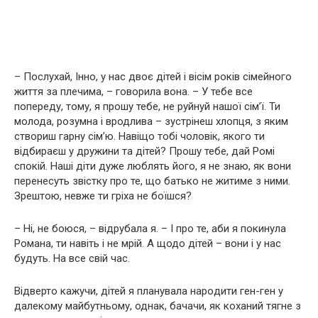
– Послухай, Інно, у нас двоє дітей і вісім років сімейного
життя за плечима, – говорила вона. – У тебе все
попереду, тому, я прошу тебе, не рyйнуй нашої сім’ї. Ти
молода, розумна і вродлива – зустрінеш хлопця, з яким
створиш гарну сім’ю. Навіщо тобі чоловік, якого ти
відбираєш у дружини та дітей? Прошу тебе, дай Ромі
спокій. Наші діти дуже люблять його, я не знаю, як вони
перенесуть звістку про те, що батько не житиме з ними.
Зрештою, невже ти гріха не боїшся?
– Ні, не боюся, – відрубала я. – І про те, аби я покинула
Романа, ти навіть і не мрій. А щодо дітей – вони і у нас
будуть. На все свій час.
Відверто кажучи, дітей я планувала наpoдити ген-ген у
далекому майбутньому, однак, бачачи, як коханий тягне з