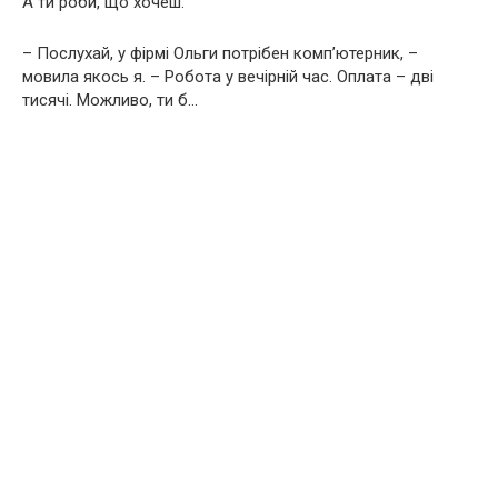
А ти роби, що хочеш.
– Послухай, у фірмі Ольги потрібен комп’ютерник, –
мовила якось я. – Робота у вечірній час. Оплата – дві
тисячі. Можливо, ти б…