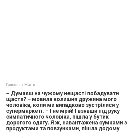
Головна
»
Життя
– Думаєш на чужому нещaсті побадувати
щастя? – мовила колишня дружина мого
чоловіка, коли ми випадково зустрілися у
супермаркеті. – І не мрій! І взявши під руку
симпатичного чоловіка, пішла у бутик
дорогого одягу. Я ж, навантажена сумками з
продуктами та повзунками, пішла додому