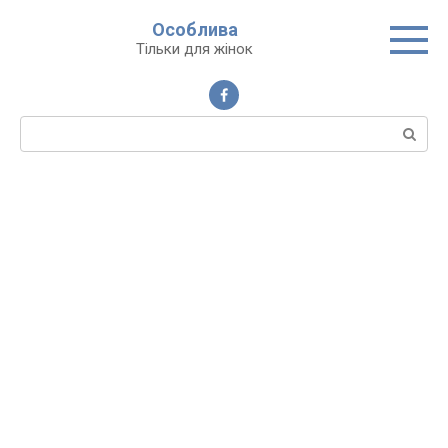
Перейти
Особлива
до
Тільки для жінок
вмісту
Пошук: