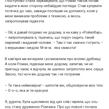
І поступово стала зауважувати, що Роман також почав
кидати в мою сторону небайдужі погляди. Став купувати
тістечка до чаю, завжди поспішав на допомогу, коли у
мене виникали проблеми з технікою, а якось
запропонував підвезти.
– Ой, а давай поїдемо не додому, а на каву у «Ройялбар»,
– запропонувала я, тішачись, що поруч сидить такий
омріяний і жаданий чоловік. – Там її так смачно готують –
з вершками і медом. М-м-м… яка смакота!
В кав’ярні ми вечеряли і розмовляли про всілякі дрібниці.
А коли Роман, підвізши мене додому, запитав, чи не
пригощу чаєм, я відчула, як шалено затріпотіло моє серце.
Звісно, тієї ночі він додому так і не потрапив.
– Ти така неймовірна! – шепотів він, обцiловyючи моє тiло.
– О-о-о, яка ж ти красуня.
Я, дурепа, була щасливою від цих слів і мріяла, що ось-
ось стану дружиною Ромчика. Про що поволі і почала