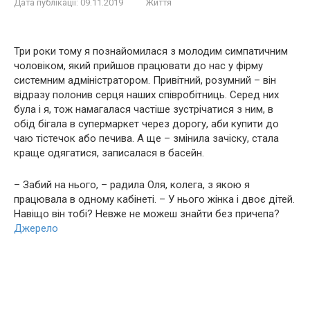
Дата публікації:
09.11.2019
Життя
Три роки тому я познайомилася з молодим симпатичним
чоловіком, який прийшов працювати до нас у фірму
системним адміністратором. Привітний, розумний – він
відразу полонив серця наших співробітниць. Серед них
була і я, тож намагалася частіше зустрічатися з ним, в
обід бігала в супермаркет через дорогу, аби купити до
чаю тістечок або печива. А ще – змінила зачіску, стала
краще одягатися, записалася в басейн.
– Забий на нього, – радила Оля, колега, з якою я
працювала в одному кабінеті. – У нього жінка і двоє дітей.
Навіщо він тобі? Невже не можеш знайти без причепа?
Джерело