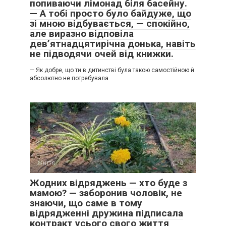
попиваючи лімонад біля басейну.
— А тобі просто було байдуже, що
зі мною відбувається, — спокійно,
але виразно відповіла
дев’ятнадцятирічна донька, навіть
не підводячи очей від книжки.
— Як добре, що ти в дитинстві була такою самостійною й
абсолютно не потребувала
Життя
0
Жодних відряджень — хто буде з
мамою? — заборонив чоловік, не
знаючи, що саме в тому
відрядженні дружина підписала
контракт усього свого життя