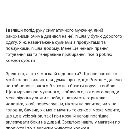
І взявши попід руку симпатичного мужчину, який
закоханими очима дивився на неї, пішла у бутик дорогого
одягу. Я ж, навантажена сумками з продуктами та
повзунками, пішла додому. Мене ще чекали прання,
готування їжі та генеральне прибирання, яке я роблю
кожної суботи.
Зрештою, а що я могла їй відповісти? Що все частіше в
моїй голові з’являється думка про те, що Роман – далеко
не той чоловік, якого б я хотіла бачити поруч із собою.
Що я мріяла про мужнього, люблячого, готового заради
мене зіроньку зняти з неба, а натомість отримала
чоловіка, який, повечерявши, ніколи не запитає, чи я не
голодна, бачачи, як мене мучить токcикоз, може мовити,
що це в усіх жінок, так і при кожній нагоді поспішає
вилежувати боки на дивані. Зрештою навіть у магазин по
продукти і то з великим животом ходжу я…