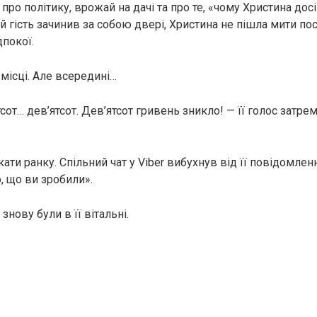
ро політику, врожай на дачі та про те, «чому Христина досі
й гість зачинив за собою двері, Христина не пішла мити по
покої.
місці. Але всередині…
тсот… дев’ятсот. Дев’ятсот гривень зникло! — її голос затрем
кати ранку. Спільний чат у Viber вибухнув від її повідомлен
, що ви зробили».
 знову були в її вітальні.