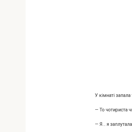
У кімнаті запала
— То чотириста ч
— Я… я заплутала