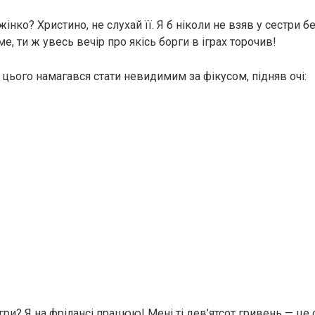
інко? Христино, не слухай її. Я б ніколи не взяв у сестри бе
 ти ж увесь вечір про якісь борги в іграх торочив!
 цього намагався стати невидимим за фікусом, підняв очі:
ігри? Я на фрілансі працюю! Мені ті дев’ятсот гривень — це 