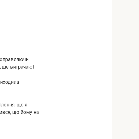
 поправляючи
льше витрачаю!
виходила
тлення, що я
ився, що йому на