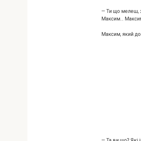
— Ти що мелеш, ж
Максим… Максиме,
Максим, який до
— Та ви що? Які 