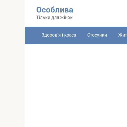
Перейти
Особлива
до
вмісту
Тільки для жінок
Здоров’я і краса
Стосунки
Жит