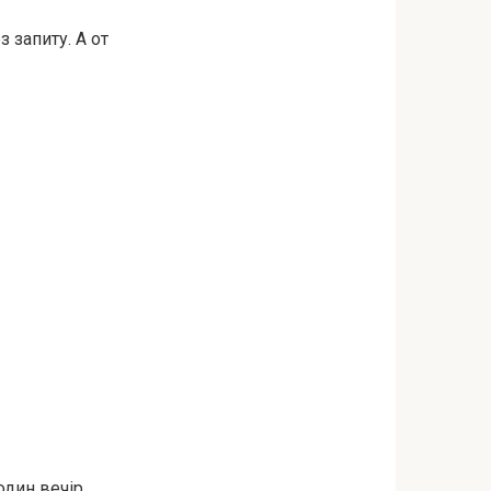
з запиту. А от
один вечір