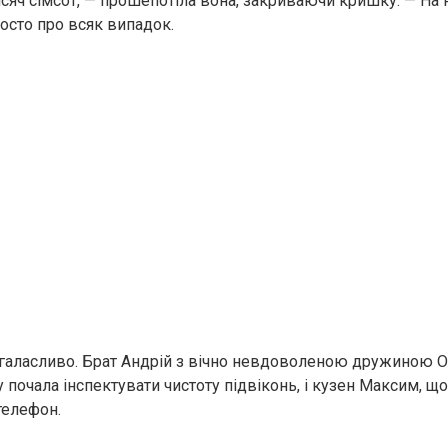
исяч сімсот, — прошепотіла вона, закриваючи кришку. — На
осто про всяк випадок.
 галасливо. Брат Андрій з вічно невдоволеною дружиною О
у почала інспектувати чистоту підвіконь, і кузен Максим, що
телефон.