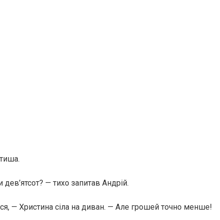
 тиша.
и дев’ятсот? — тихо запитав Андрій.
ся, — Христина сіла на диван. — Але грошей точно менше!