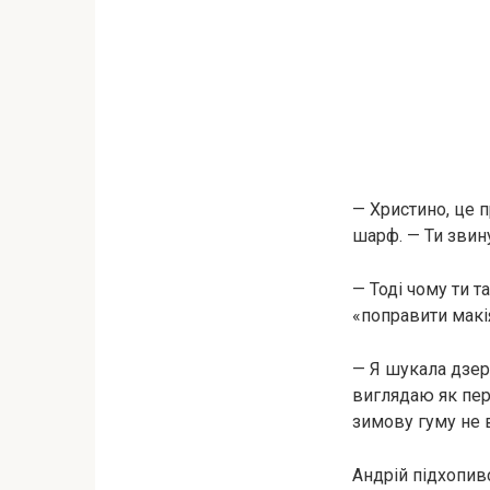
— Христино, це 
шарф. — Ти звин
— Тоді чому ти 
«поправити макі
— Я шукала дзерк
виглядаю як пер
зимову гуму не 
Андрій підхопивс