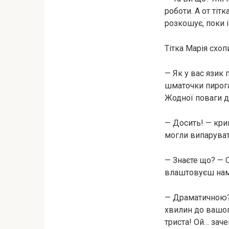
роботи. А от тіт
розкошує, поки 
Тітка Марія схоп
— Як у вас язик 
шматочки пирога
Жодної поваги до
— Досить! — кри
могли випарувати
— Знаєте що? — О
влаштовуєш нам 
— Драматичною?! 
хвилин до вашого
триста! Ой… заче