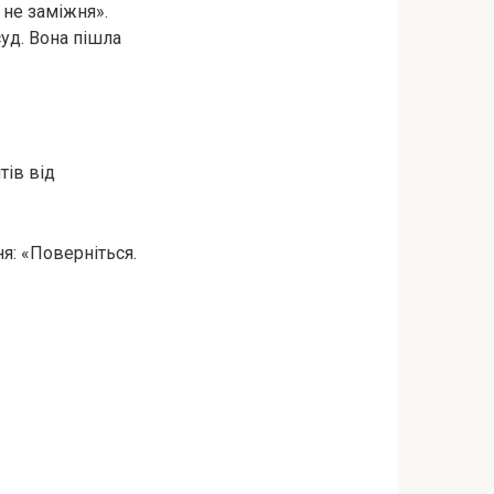
 не заміжня».
суд. Вона пішла
тів від
ня: «Поверніться.