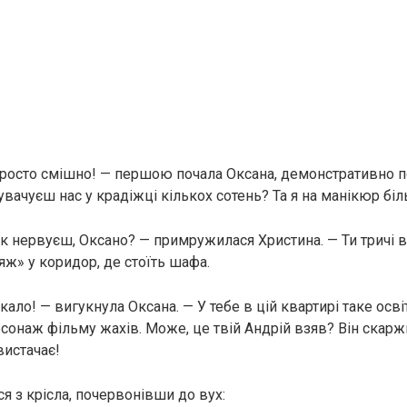
просто смішно! — першою почала Оксана, демонстративно
увачуєш нас у крадіжці кількох сотень? Та я на манікюр бі
так нервуєш, Оксано? — примружилася Христина. — Ти тричі 
яж» у коридор, де стоїть шафа.
ало! — вигукнула Оксана. — У тебе в цій квартирі таке осві
сонаж фільму жахів. Може, це твій Андрій взяв? Він скарж
вистачає!
я з крісла, почервонівши до вух: