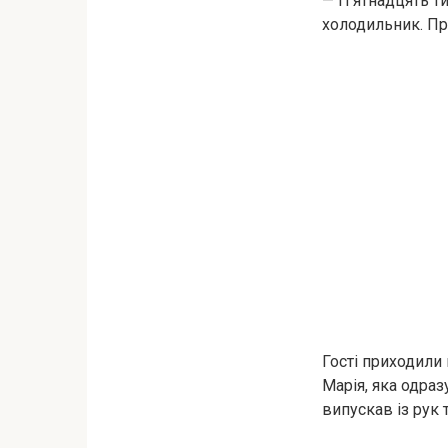
— П’ятнадцять т
холодильник. Пр
Гості приходили
Марія, яка одраз
випускав із рук 