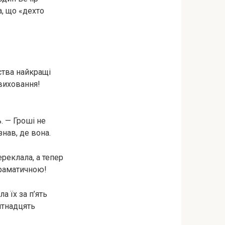
а, що «дехто
нства найкращі
виховання!
. — Гроші не
нав, де вона.
ереклала, а тепер
драматичною!
 їх за п’ять
ятнадцять