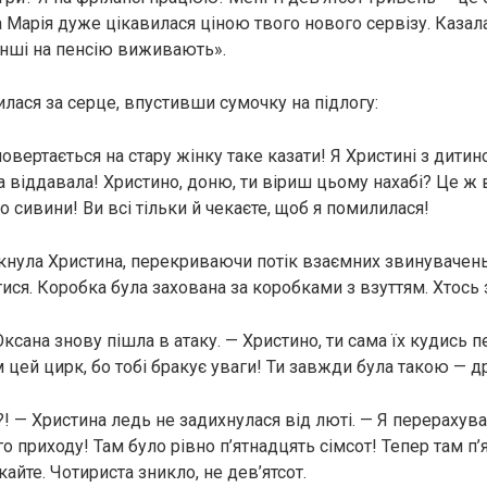
ка Марія дуже цікавилася ціною твого нового сервізу. Казал
інші на пенсію виживають».
илася за серце, впустивши сумочку на підлогу:
повертається на стару жінку таке казати! Я Христині з дити
 віддавала! Христино, доню, ти віриш цьому нахабі? Це ж 
 сивини! Ви всі тільки й чекаєте, щоб я помилилася!
кнула Христина, перекриваючи потік взаємних звинувачень
ся. Коробка була захована за коробками з взуттям. Хтось з
ксана знову пішла в атаку. — Христино, ти сама їх кудись п
цей цирк, бо тобі бракує уваги! Ти завжди була такою — 
— Христина ледь не задихнулася від люті. — Я перерахувала
 приходу! Там було рівно п’ятнадцять сімсот! Тепер там п’
кайте. Чотириста зникло, не дев’ятсот.