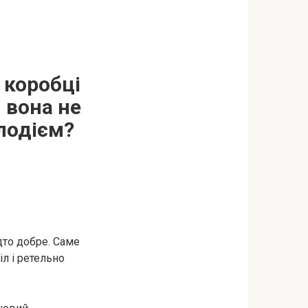
 коробці
 вона не
лодієм?
дто добре. Саме
іл і ретельно