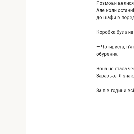
Розмови велися п
Але коли останні
до шафи в перед
Коробка була на 
— Чотириста, п’я
обурення.
Вона не стала че
Зараз же. Я знаю
За пів години всі