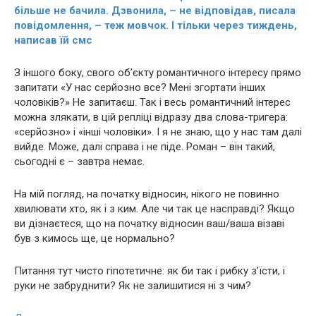
більше не бачила. Дзвонила, – не відповідав, писала
повідомлення, – теж мовчок. І тільки через тиждень,
написав їй смс
З іншого боку, свого об’єкту романтичного інтересу прямо
запитати «У нас серйозно все? Мені згортати інших
чоловіків?» Не запитаєш. Так і весь романтичний інтерес
можна злякати, в цій репліці відразу два слова-тригера:
«серйозно» і «інші чоловіки». І я не знаю, що у нас там далі
вийде. Може, далі справа і не піде. Роман – він такий,
сьогодні є – завтра немає.
На мій погляд, на початку відносин, нікого не повинно
хвилювати хто, як і з ким. Але чи так це насправді? Якщо
ви дізнаєтеся, що на початку відносин ваш/ваша візаві
був з кимось ще, це нормально?
Питання тут чисто гіпотетичне: як би так і рибку з’їсти, і
руки не забруднити? Як не залишитися ні з чим?