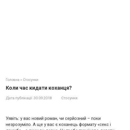
Головна
»
Стосунки
Коли час кидати коханця?
Дата публікації:
30.09.2018
Стосунки
Уявіть: у вас новий роман, чи серйозний – поки
незрозуміло. А ще у вас є коханець формату «ceкс і