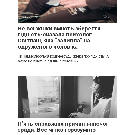
Стосунки
0
Не всі жінки вміють зберегти
гідність-сказала психолог
Світлані, яка “залипла” на
одруженого чоловіка
Чи замислюються коли-небудь жінки про гідність? А
адже це якість є одним з головних
Стосунки
0
П’ять справжніх причин жіночої
зради. Все чітко і зрозуміло