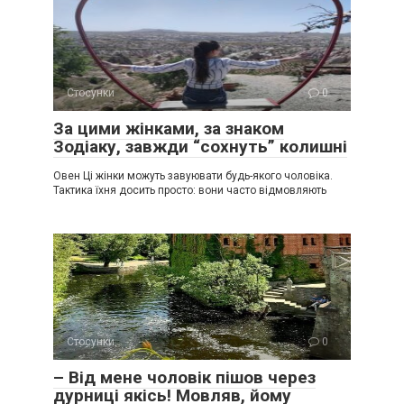
Стосунки
0
За цими жінками, за знаком
Зодіаку, завжди “сохнуть” колишні
Овен Ці жінки можуть завуювати будь-якого чоловіка.
Тактика їхня досить просто: вони часто відмовляють
Стосунки
0
– Від мене чоловік пішов через
дурниці якісь! Мовляв, йому