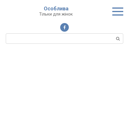
Перейти
Особлива
до
Тільки для жінок
вмісту
Пошук: