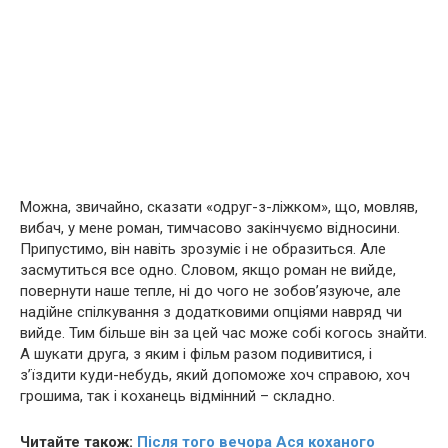
Можна, звичайно, сказати «одруг-з-ліжком», що, мовляв,
вибач, у мене роман, тимчасово закінчуємо відносини.
Припустимо, він навіть зрозуміє і не образиться. Але
засмутиться все одно. Словом, якщо роман не вийде,
повернути наше тепле, ні до чого не зобов’язуюче, але
надійне спілкування з додатковими опціями навряд чи
вийде. Тим більше він за цей час може собі когось знайти.
А шукати друга, з яким і фільм разом подивитися, і
з’їздити куди-небудь, який допоможе хоч справою, хоч
грошима, так і коханець відмінний – складно.
Читайте також:
Після того вечора Ася коханого