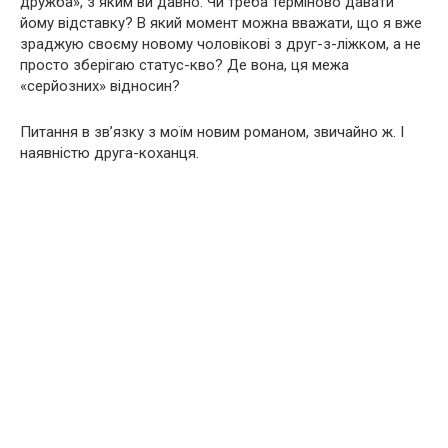
дружба», з яким ви давно. Чи треба терміново давати
йому відставку? В який момент можна вважати, що я вже
зраджую своєму новому чоловікові з друг-з-ліжком, а не
просто зберігаю статус-кво? Де вона, ця межа
«серйозних» відносин?
Питання в зв’язку з моїм новим романом, звичайно ж. І
наявністю друга-коханця.