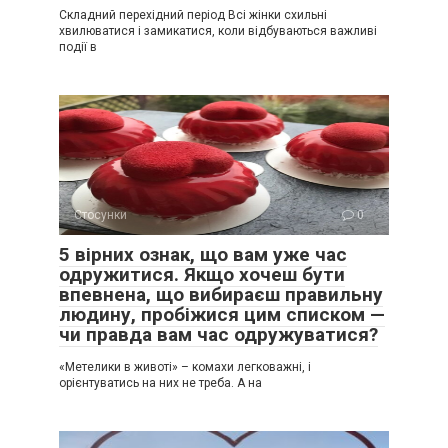
Складний перехідний період Всі жінки схильні
хвилюватися і замикатися, коли відбуваються важливі
події в
Стосунки
0
5 вірних ознак, що вам уже час
одружитися. Якщо хочеш бути
впевнена, що вибираєш правильну
людину, пробіжися цим списком —
чи правда вам час одружуватися?
«Метелики в животі» – комахи легковажні, і
орієнтуватись на них не треба. А на