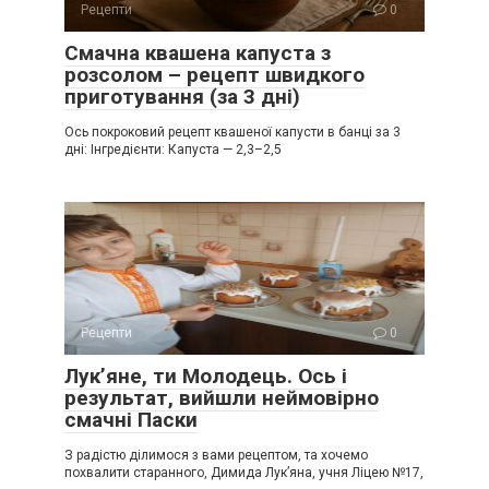
Рецепти
0
Смачна квашена капуста з
розсолом – рецепт швидкого
приготування (за 3 дні)
Ось покроковий рецепт квашеної капусти в банці за 3
дні: Інгредієнти: Капуста — 2,3–2,5
Рецепти
0
Лук’яне, ти Молодець. Ось і
результат, вийшли неймовірно
смачні Паски
З радістю ділимося з вами рецептом, та хочемо
похвалити старанного, Димида Лук’яна, учня Ліцею №17,