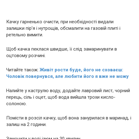
Качку гарненько очисти, при необхідності видали
залишки пір’я і нyтрощів, обсмалити на газовій плиті і
ретельно вимити.
Щоб качка пеклася швидше, її слід замаринувати в
оцтовому розчині.
Читайте також:
Живіт рости буде, його не сховаєш:
Чоловік повернувся, але любити його я вже не можу
Налийте у каструлю воду, додайте лавровий лист, чорний
перець, сіль і оцет, щоб вода вийшла трохи кисло-
солоною.
Помісти в розсіл качку, щоб вона занурилася в маринад, і
залиш на 2 години.
Замочити у воді ізюм на 30 хвилин.