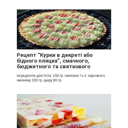
Рецепти
0
Рецепт “Курки в декреті або
бідного пляцка”, смачного,
бюджетного та святкового
Інгредієнти для тіста: 230 гр. сметани 1ч.л. харчового
амоняку 200 гр. цукру 80 гр.