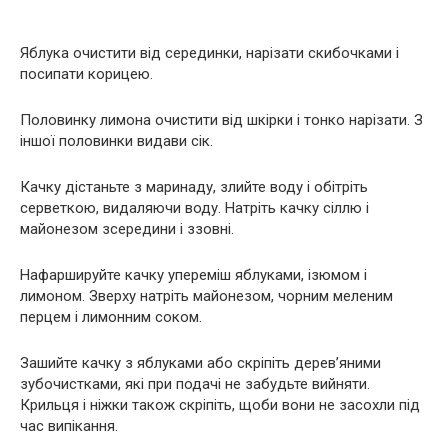
Яблука очистити від серединки, нарізати скибочками і
посипати корицею.
Половинку лимона очистити від шкірки і тонко нарізати. З
іншої половинки видави сік.
Качку дістаньте з маринаду, злийте воду і обітріть
серветкою, видаляючи воду. Натріть качку сіллю і
майонезом зсередини і ззовні.
Нафаршируйте качку упереміш яблуками, ізюмом і
лимоном. Зверху натріть майонезом, чорним меленим
перцем і лимонним соком.
Зашийте качку з яблуками або скріпіть дерев’яними
зубочистками, які при подачі не забудьте вийняти.
Крильця і ніжки також скріпіть, щоби вони не засохли під
час випікання.