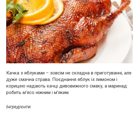
Качка з яблуками – зовсім не складна в приготуванні, але
дуже смачна страва. Поєднання яблук із лимоном і
корицею надають качці дивовижного смаку, а маринад
робить м’ясо ніжним і м’яким.
Інгредієнти: