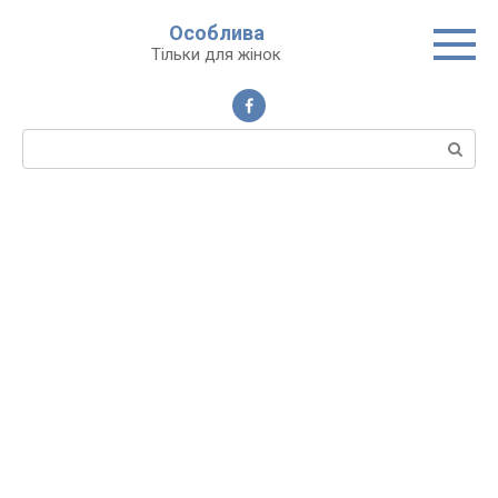
Перейти
Особлива
до
Тільки для жінок
вмісту
Пошук: