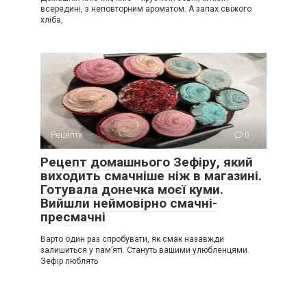
всередині, з неповторним ароматом. А запах свіжого
хліба,
Рецепти
0
Рецепт домашнього Зефіру, який
виходить смачніше ніж в магазині.
Готувала донечка моєї куми.
Вийшли неймовірно смачні-
пресмачні
Варто один раз спробувати, як смак назавжди
залишиться у пам’яті. Стануть вашими улюбленцями.
Зефір люблять