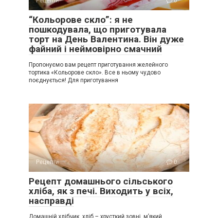
Рецепти
0
“Кольорове скло”: я не
пошкодувала, що приготувала
торт на День Валентина. Він дуже
файний і неймовірно смачний
Пропонуємо вам рецепт приготування желейного
тортика «Кольорове скло». Все в ньому чудово
поєднується! Для приготування
Рецепти
0
Рецепт домашнього сільського
хліба, як з печі. Виходить у всіх,
насправді
Домашній хлібчик, хліб – хрусткий зовні, м’який