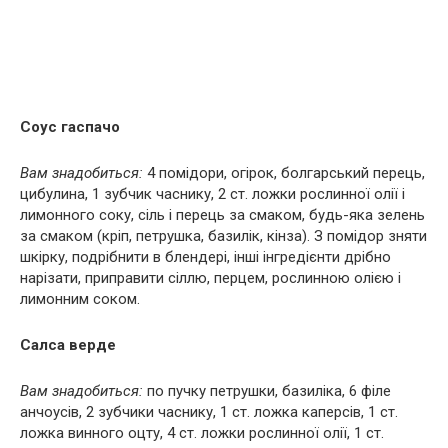
Соус гаспачо
Вам знадобиться:
4 помідори, огірок, болгарський перець,
цибулина, 1 зубчик часнику, 2 ст. ложки рослинної олії і
лимонного соку, сіль і перець за смаком, будь-яка зелень
за смаком (кріп, петрушка, базилік, кінза). З помідор зняти
шкірку, подрібнити в блендері, інші інгредієнти дрібно
нарізати, приправити сіллю, перцем, рослинною олією і
лимонним соком.
Салса верде
Вам знадобиться:
по пучку петрушки, базиліка, 6 філе
анчоусів, 2 зубчики часнику, 1 ст. ложка каперсів, 1 ст.
ложка винного оцту, 4 ст. ложки рослинної олії, 1 ст.