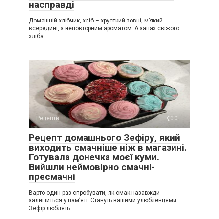
насправді
Домашній хлібчик, хліб – хрусткий зовні, м’який
всередині, з неповторним ароматом. А запах свіжого
хліба,
Рецепти
0
Рецепт домашнього Зефіру, який
виходить смачніше ніж в магазині.
Готувала донечка моєї куми.
Вийшли неймовірно смачні-
пресмачні
Варто один раз спробувати, як смак назавжди
залишиться у пам’яті. Стануть вашими улюбленцями.
Зефір люблять