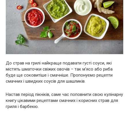
До страв на грилі найкраще подавати густі соуси, які
містять шматочки свіжих овочів – так м’ясо або риба
буде ще соковитіше і смачніше. Пропонуємо рецепти
смачних і швидких соусів для шашликів.
Настав період пікніків, саме час поповнити свою кулінарну
книгу цікавими рецептами смачних і корисних страв для
гриля і барбекю.