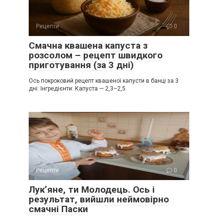
Рецепти
0
Смачна квашена капуста з
розсолом – рецепт швидкого
приготування (за 3 дні)
Ось покроковий рецепт квашеної капусти в банці за 3
дні: Інгредієнти: Капуста — 2,3–2,5
Рецепти
0
Лук’яне, ти Молодець. Ось і
результат, вийшли неймовірно
смачні Паски