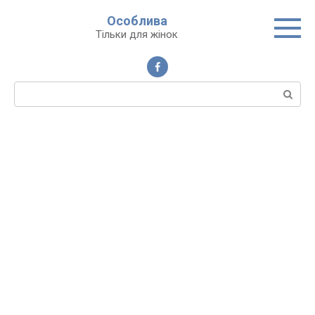
Перейти
Особлива
до
Тільки для жінок
вмісту
Пошук: