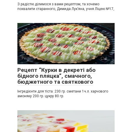
З радістю ділимося з вами рецептом, та хочемо
похвалити старанного, Димида Лук’яна, учня Ліцею №17,
Рецепти
0
Рецепт “Курки в декреті або
бідного пляцка”, смачного,
бюджетного та святкового
Інгредієнти для тіста: 230 гр. сметани 1ч.л. харчового
амоняку 200 гр. цукру 80 гр.