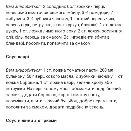
Вам знадобиться:
2 солодких болгарських перці,
невеликий шматочок свіжого імбиру, 3-4 помідори, 2
цибулини, 3-4 зубчики часнику, 1 гострий перець чилі,
зелень (кріп, петрушка, кінза, тархун, базилік), 1 ст. ложка
цукру, 1 ст. ложка лимонного соку, 2 ст. ложки рослинної
олії, сіль, перець за смаком. Всі інгредієнти збити в
блендері, посолити, поперчити за смаком.
Соус каррі
Вам знадобиться:
1 ст. ложка томатної пасти, 200 мл
бульйону, 50 г вершкового масла, 2 зубчики часнику, 1 ст.
ложка борошна, 1 ст. ложка каррі, зелень кропу або
петрушки. На вершковому маслі обсмажити подрібнений
часник, додати борошно, каррі, томатну пасту,
перемішати, влити гарячий бульйон, добре перемішати,
посолити за смаком, додати подрібнену зелень.
Соус ніжний з огірками