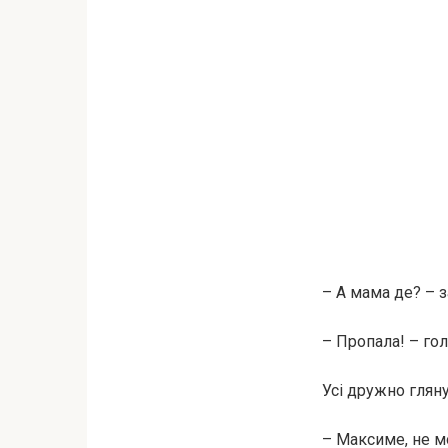
– А мама де? – з
– Пропала! – го
Усі дружно гляну
– Максиме, не мо