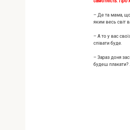
самотність. Про 
– Де та мама, щ
яким весь світ 
– А то у вас сво
співати буде.
– Зараз доня зас
будеш плакати?