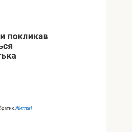
ли покликав
ься
тька
братик.
Життєві