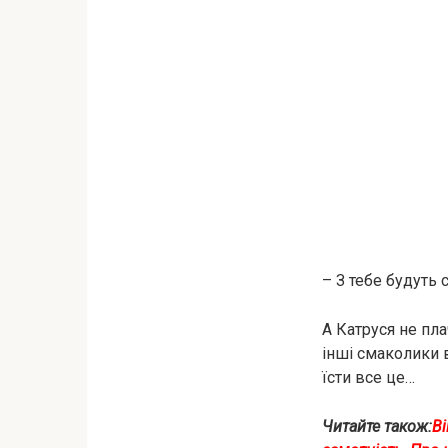
– З тебе будуть 
А Катруся не пла
інші смаколики 
їсти все це…
Читайте також:
Ві