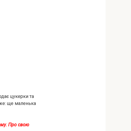
родає цукерки та
аже: ще маленька
аму. Про свою