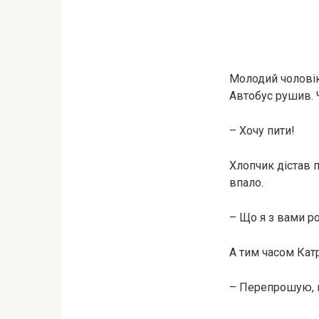
Молодий чоловік
Автобус рушив. 
– Хочу пити!
Хлопчик дістав 
впало.
– Що я з вами р
А тим часом Кат
– Перепрошую, п