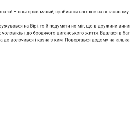
опала! – повторив малий, зробивши наголос на останньому 
ужувався на Вірі, то й подумати не міг, що в дружини вини
 чоловіків і до бродячого циганського життя. Вдалася в бат
на де волочився і казна з ким. Повертався додому на кілька 