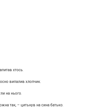
апитав хтось.
лосно випалив хлопчик.
ли на нього.
жна так, – цитьнув на сина батько.