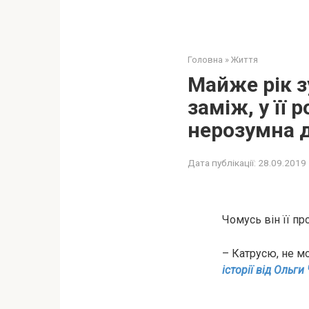
Головна
»
Життя
Майже рік з
заміж, у її
нерозумна д
Дата публікації:
28.09.2019
Чомусь він її п
– Катрусю, не м
історії від Ольги