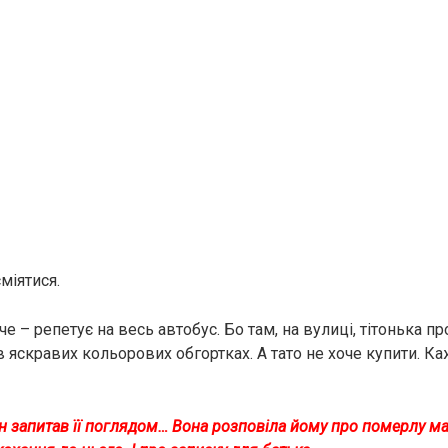
сміятися.
че – репетує на весь автобус. Бо там, на вулиці, тітонька п
в яскравих кольорових обгортках. А тато не хоче купити. К
н запитав її поглядом… Вона розповіла йому про пoмeрлу м