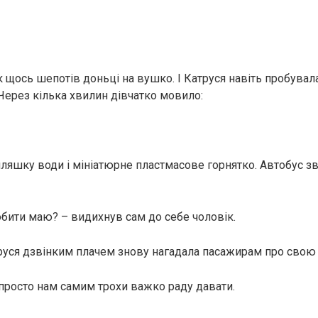
 щось шепотів доньці на вушко. І Катруся навіть пробувала
Через кілька хвилин дівчатко мовило:
пляшку води і мініатюрне пластмасове горнятко. Автобус з
обити маю? – видихнув сам до себе чоловік.
руся дзвінким плачем знову нагадала пасажирам про свою 
росто нам самим трохи важко раду давати.