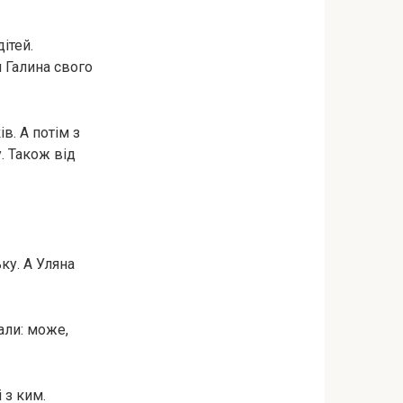
ітей.
я Галина свого
в. А потім з
. Також від
ку. А Уляна
дали: може,
 з ким.