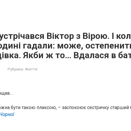
устрічався Віктор з Вірою. І ко
 родині гадали: може, остепенит
івка. Якби ж то… Вдалася в ба
Рубрика:
Життя
рощав…
ожна бути такою плаксою, – заспокоює сестричку старший 
 Чорної