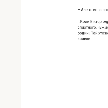
– Але ж вона пр
…Коли Віктор одр
cпиpтного, чужих
родині. Той хтоз
зникав.