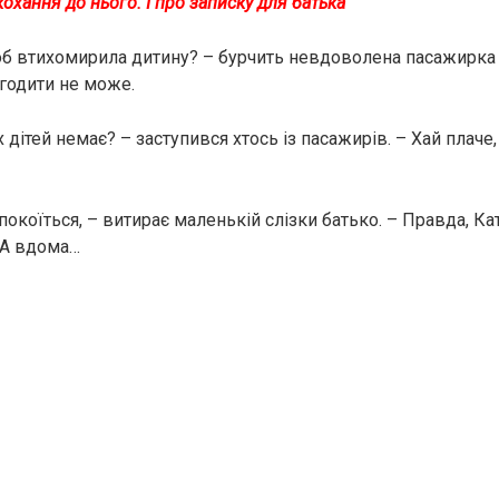
кохання до нього. І про записку для батька
об втихомирила дитину? – бурчить невдоволена пасажирка з
вгодити не може.
їх дітей немає? – заступився хтось із пасажирів. – Хай плач
покоїться, – витирає маленькій слізки батько. – Правда, Ка
 А вдома…