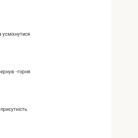
 усміхнутися.
вернув -горня
присутність.