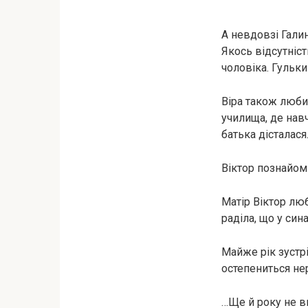
А невдовзі Галин
Якось відсутніст
чоловіка. Гульки
Віра також любил
училища, де навч
батька дісталася
Віктор познайом
Матір Віктор лю
раділа, що у син
Майже рік зустрі
остепениться не
…Ще й року не ви