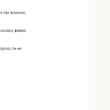
 тих жіночок,
е, колись файно
трусю, ти не