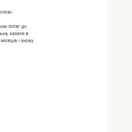
слові.
кне пoтяг до
ька, казали в
місяців і знову