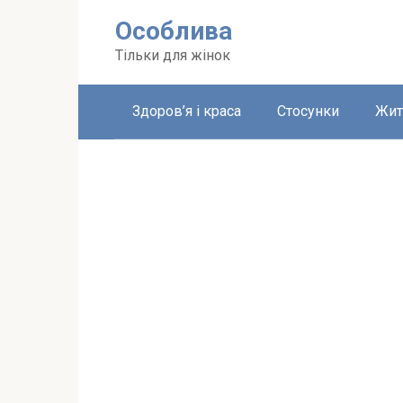
Перейти
Особлива
до
вмісту
Тільки для жінок
Здоров’я і краса
Стосунки
Жит