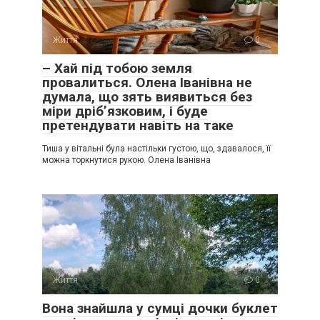
Життя
0
– Хай під тобою земля
провалиться. Олена Іванівна не
думала, що зять виявиться без
міри дріб’язковим, і буде
претендувати навіть на таке
Тиша у вітальні була настільки густою, що, здавалося, її
можна торкнутися рукою. Олена Іванівна
Життя
0
Вона знайшла у сумці дочки буклет