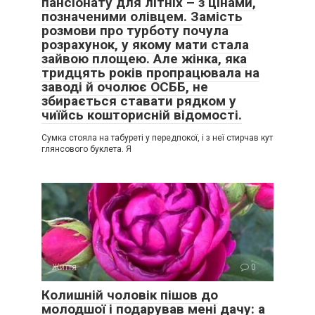
пансіонату для літніх – з цінами,
позначеними олівцем. Замість
розмови про турботу почула
розрахунок, у якому мати стала
зайвою площею. Але жінка, яка
тридцять років пропрацювала на
заводі й очолює ОСББ, не
збирається ставати рядком у
чиїйсь кошторисній відомості.
Сумка стояла на табуреті у передпокої, і з неї стирчав кут
глянсового буклета. Я
Життя
0
Колишній чоловік пішов до
молодшої і подарував мені дачу: а