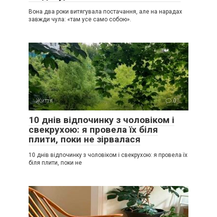
Вона два роки витягувала постачання, але на нарадах
завжди чула: «там усе само собою».
Життя
0
10 днів відпочинку з чоловіком і
свекрухою: я провела їх біля
плити, поки не зірвалася
10 днів відпочинку з чоловіком і свекрухою: я провела їх
біля плити, поки не