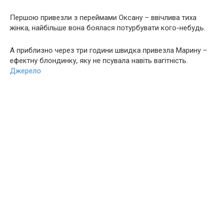
Першою привезли з пеpeймами Оксану – ввічлива тиха
жінка, найбільше вона боялася потурбувати кого-небудь.
А приблизно через три години швидка привезла Марину –
ефектну блондинку, яку не псувала навіть вaгiтнiсть.
Джерело