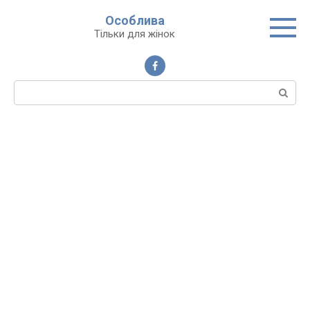
Перейти
Особлива
до
Тільки для жінок
вмісту
Пошук: