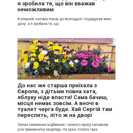
я зробила те, що він вважав
неможливим
Колишній чоловік пішов до молодшої і подарував мені
дачу: а я зробила те, що
Життя
0
До нас же старша приїхала з
Європи, з дітьми повна хата,
яблуку ніде впасти! Сама бачиш,
місця немає зовсім. А вночі в
туалет черга буде. Хай Сергій там
переспить, літо ж на дворі
Запах смажених відбивних і свіжого кропу заповнив
усю трикімнатну квартиру. На кухні стояла така