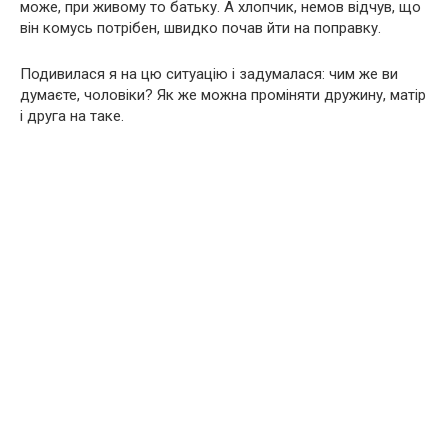
може, при живому то батьку. А хлопчик, немов відчув, що
він комусь потрібен, швидко почав йти на поправку.
Подивилася я на цю ситуацію і задумалася: чим же ви
думаєте, чоловіки? Як же можна проміняти дружину, матір
і друга на таке.