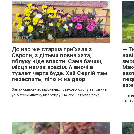
Життя
0
Жит
До нас же старша приїхала з
— Ти
Європи, з дітьми повна хата,
нав
яблуку ніде впасти! Сама бачиш,
змо
місця немає зовсім. А вночі в
Мак
туалет черга буде. Хай Сергій там
вкот
переспить, літо ж на дворі
лед
важ
Запах смажених відбивних і свіжого кропу заповнив
усю трикімнатну квартиру. На кухні стояла така
— Ти н
Що ти