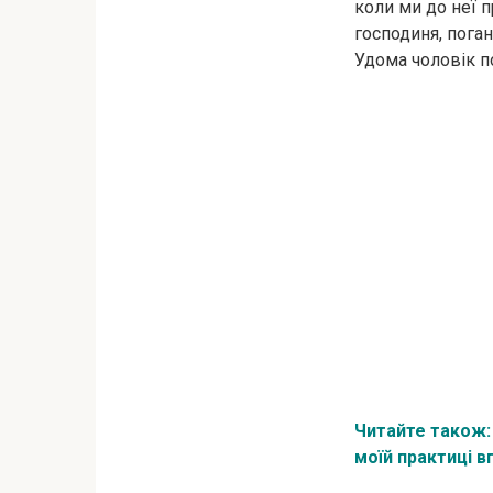
коли ми до неї п
господиня, поган
Удома чоловік п
Читайте також
моїй практиці 