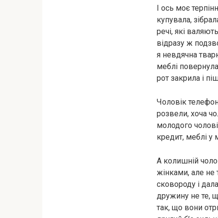
І ось моє терпін
купувала, зібрал
речі, які валяють
відразу ж подзво
я невдячна тварю
меблі повернула 
рот закрила і піш
Чоловік телефону
розвели, хоча чо
молодого чоловік
кредит, меблі у
А колишній чолов
жінками, але не 
сковороду і дала
дружину не те, щ
так, що вони отр