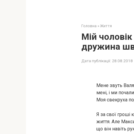
Головна
»
Життя
Мій чоловік
дружина шви
Дата публікації:
28.08.2018
Мене звуть Валя
мені, і ми почал
Моя свекруха под
Я за свої гроші
життя. Але Макс
що він навіть ру