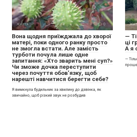
Життя
0
Жит
Вона щодня приїжджала до хворої
— Ті
матері, поки одного ранку просто
ці г
не змогла встати. Але замість
А я 
турботи почула лише одне
— Тіль
запитання: «Хто зварить мені суп?»
проше
Чи зможе дочка переступити
через почуття обов’язку, щоб
нарешті навчитися берегти себе?
Я вимкнула будильник за хвилину до дзвінка, як
звичайно, щоб різкий звук не розбудив