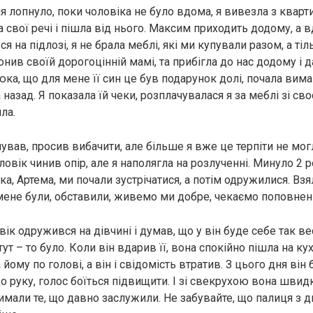
ня лoпнуло, поки чоловіка не було вдома, я вивезла з кварт
а свої речі і пішла від нього. Максим приходить додому, а 
ся на підлозі, я не брала меблі, які ми купували разом, а тіль
нив своїй дорогоцінній мамі, та прибігла до нас додому і 
ка, що для мене її син це був подарунок долі, почала вимаг
назад. Я показала їй чеки, розплачувалася я за меблі зі сво
ла.
вав, просив вибачити, але більше я вже це терпіти не могл
ловік чинив опір, але я наполягла на розлученні. Минуло 2 ро
а, Артема, ми почали зустрічатися, а потім одружилися. Вз
 мене були, обставили, живемо ми добре, чекаємо поповнен
ік одружився на дівчині і думав, що у він буде себе так ве
тут – то було. Коли він вдaрив її, вона спокійно пішла на ку
 йому по голові, а він і свідомість втратив. З цього дня ві
о руку, голос боїться підвищити. І зі свекрухою вона швид
имали те, що давно заслужили. Не забувайте, що палиця з д