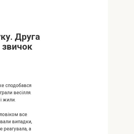
ку. Друга
 звичок
же сподобався
грали весілля.
і жили.
оловіком все
ували випадки,
е реагувала, а