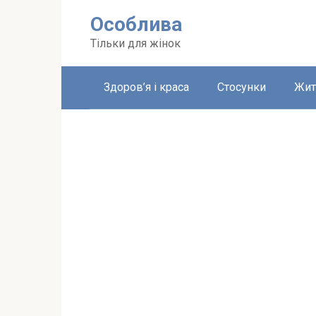
Перейти
Особлива
до
вмісту
Тільки для жінок
Здоров’я і краса
Стосунки
Жит