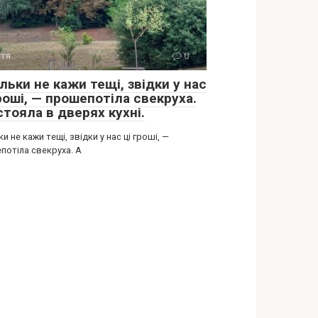
тя
0
льки не кажи тещі, звідки у нас
роші, — прошепотіла свекруха.
стояла в дверях кухні.
ки не кажи тещі, звідки у нас ці гроші, —
потіла свекруха. А