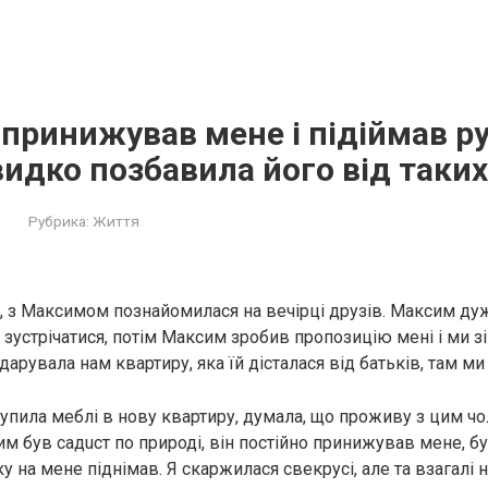
 принижував мене і підіймав ру
дко позбавила його від таких
Рубрика:
Життя
, з Максимом познайомилася на вечірці друзів. Максим ду
и зустрічатися, потім Максим зробив пропозицію мені і ми зі
арувала нам квартиру, яка їй дісталася від батьків, там ми 
 купила меблі в нову квартиру, думала, що проживу з цим ч
им був садuст по природі, він постійно принижував мене, б
ку на мене піднімав. Я скаржилася свекрусі, але та взагалі н