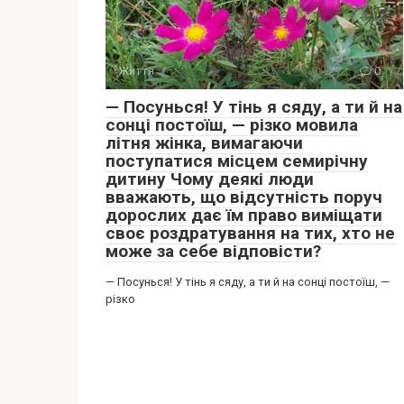
Життя
0
— Посунься! У тінь я сяду, а ти й на
сонці постоїш, — різко мовила
літня жінка, вимагаючи
поступатися місцем семирічну
дитину Чому деякі люди
вважають, що відсутність поруч
дорослих дає їм право виміщати
своє роздратування на тих, хто не
може за себе відповісти?
— Посунься! У тінь я сяду, а ти й на сонці постоїш, —
різко