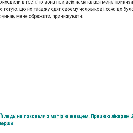
риходили в гості, то вона при всіх намагалася мене принизи
о готую, що не гладжу одяг своєму чоловікові, хоча це бул
очинав мене ображати, принижувати.
:
Її ледь не похoвали з матір’ю живцем. Працюю лікарем 2
вперше