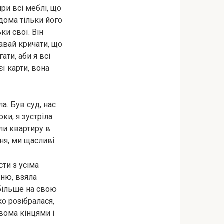
ири всі меблі, що
вдома тільки його
ки свої. Він
давай кричати, що
ати, аби я всі
єї карти, вона
а. Був суд, нас
ки, я зустріла
яли квартиру в
ня, ми щасливі.
сти з усіма
хню, взяла
н більше на свою
ко розібралася,
вома кінцями і