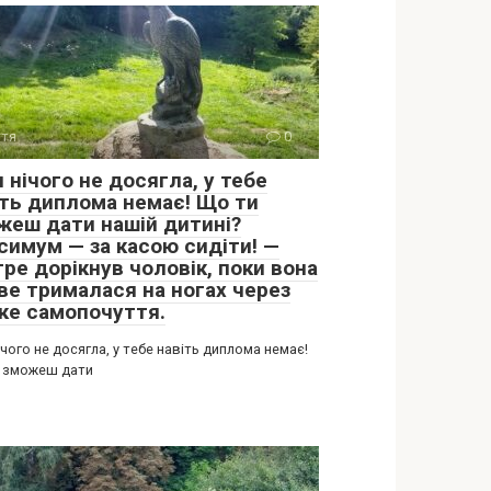
тя
0
 нічого не досягла, у тебе
іть диплома немає! Що ти
жеш дати нашій дитині?
симум — за касою сидіти! —
ре дорікнув чоловік, поки вона
ве трималася на ногах через
ке самопочуття.
ічого не досягла, у тебе навіть диплома немає!
 зможеш дати