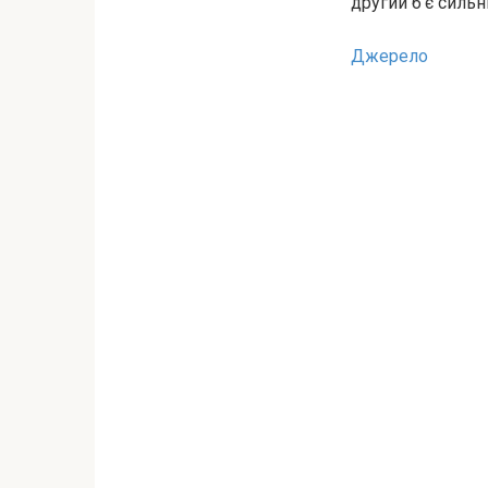
другий б’є сильн
Джерело