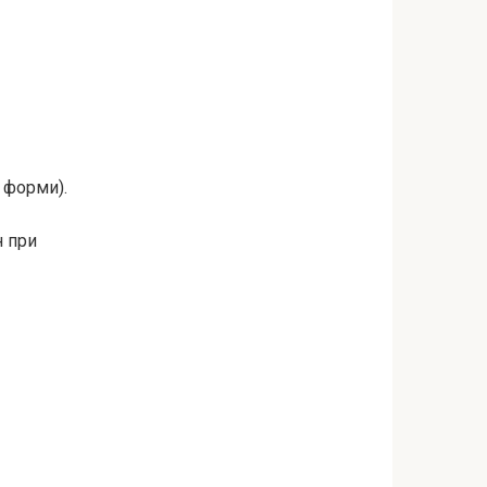
 форми).
н при