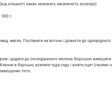
. (від кількості какао залежить насиченість кольору)
 500 г.
мед, масло. Поставити на вогонь і довести до однорідного 
кром і додати до охолодженого молока. Борошно вимішати 
лення в борошні, всипати туди соду і влити оцет (гасимо 
 замішуємо тісто.