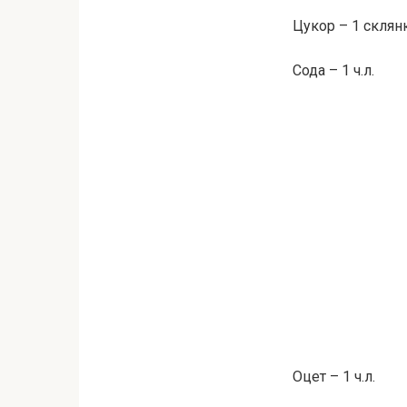
Цукор – 1 склян
Сода – 1 ч.л.
Оцет – 1 ч.л.