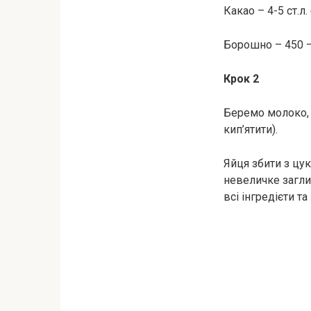
Какао – 4-5 ст.л
Борошно – 450 –
Крок 2
Беремо молоко, 
кип’ятити).
Яйця збити з цу
невеличке заглиб
всі інгредієти та