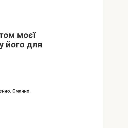
том моєї
у його для
енно. Смачно.