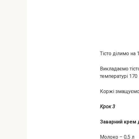
Тісто ділимо на 
Викладаємо тіст
температурі 170 
Коржі змащуємо
Крок 3
Заварний крем 
Молоко – 0,5 л