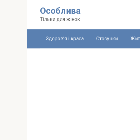
Перейти
Особлива
до
вмісту
Тільки для жінок
Здоров’я і краса
Стосунки
Жит