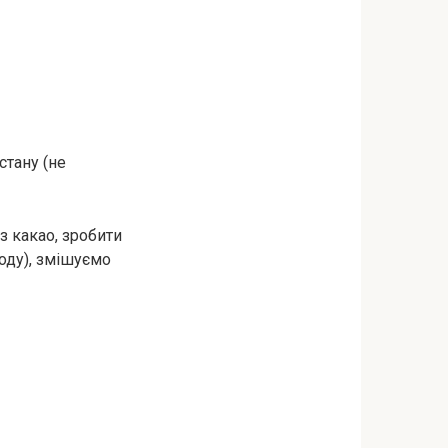
стану (не
з какао, зробити
соду), змішуємо