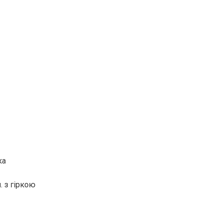
ка
. з гіркою